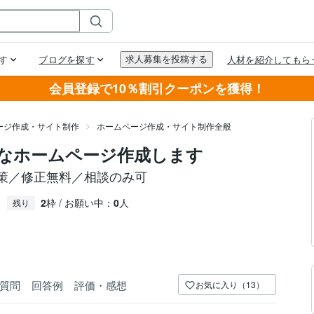
会員登録で10％割引クーポンを獲得！
ージ作成・サイト制作
ホームページ作成・サイト制作全般
なホームページ作成します
対策／修正無料／相談のみ可
2
枠 / お願い中：
0
人
残り
質問
回答例
評価・感想
お気に入り（13）