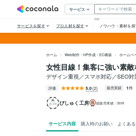
ホーム
Web制作・HP作成・EC構築
ホームペ
女性目線！集客に強い素敵
デザイン重視／スマホ対応／SEO
1
件
5.0
(2)
販売実績
評価
びしゅく工房
総販売実績：
50件
サービス内容
購入時のお願い
よくある