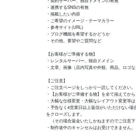
・契約サーバー、独自ドメインの有無

・連携するSNSの有無

・掲載したい内容

・ご希望のイメージ・テーマカラー

・参考サイト(URL)

・ブログ機能を希望するかどうか

・その他、要望やご質問など

【お客様がご準備する物】

・レンタルサーバー、独自ドメイン

・文章、画像（店内写真や外観、商品、ロゴなど
【ご注意】

・ご注文ページをしっかり一読してください。

・【お客様がご準備する物】を全て揃えてから
・大幅な仕様変更・大幅なレイアウト変更等は
・予告なく4営業日以上返信がいただけない場
をクローズします。

　（その場合返金いたしかねますのでご注意下