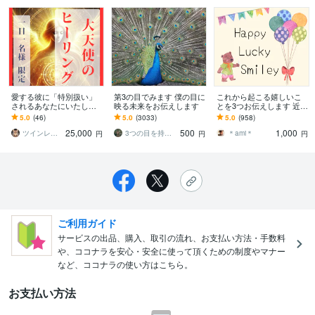
愛する彼に「特別扱い」
第3の目でみます 僕の目に
これから起こる嬉しいこ
されるあなたにいたしま
映る未来をお伝えします
とを3つお伝えします 近未
す 本気の方に。上級ヒー
来で起こるあなたの喜び
5.0
(46)
5.0
(3033)
5.0
(958)
リング「大天使様のご加
に触れましょう♪☺︎♪
25,000
500
1,000
護」で愛され人へ
ツインレイ縁結び専門鑑定士✢神結シオン✢
3つの目を持つ男 純一
＊ami＊
円
円
円
ご利用ガイド
サービスの出品、購入、取引の流れ、お支払い方法・手数料
や、ココナラを安心・安全に使って頂くための制度やマナー
など、ココナラの使い方はこちら。
お支払い方法