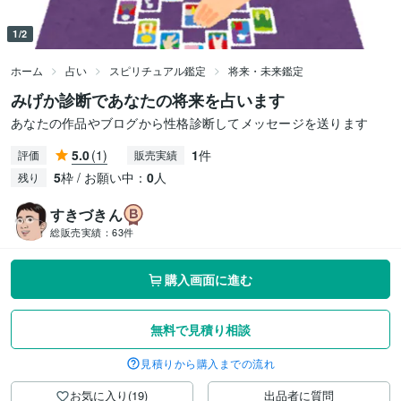
1/2
ホーム
占い
スピリチュアル鑑定
将来・未来鑑定
みげか診断であなたの将来を占います
あなたの作品やブログから性格診断してメッセージを送ります
5.0
(1)
1
件
評価
販売実績
5
枠 / お願い中：
0
人
残り
すきづきん
総販売実績：
63件
購入画面に進む
無料で見積り相談
見積りから購入までの流れ
お気に入り(19)
出品者に質問