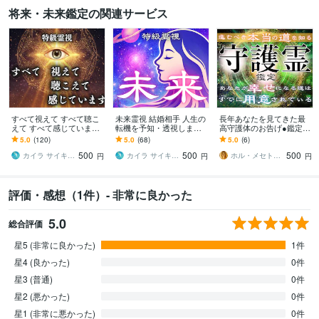
将来・未来鑑定の関連サービス
すべて視えて すべて聴こ
未来霊視 結婚相手 人生の
長年あなたを見てきた最
えて すべて感じています
転機を予知・透視します
高守護体のお告げ●鑑定し
占い何でもOK 見えない真
近い未来の出来事と幸運
ます 苦楽を共にし全てを
5.0
(120)
5.0
(68)
5.0
(6)
実 未来 想いを映す完全感
の兆しをお伝えします。
知る守護霊の声を聞き、
500
500
500
知霊視
人生を根底から変える
カイラ サイキック ミディアム ヒーラー
カイラ サイキック ミディアム ヒーラー
ホル・メセト◆魂の欠損を埋める運命修復師
円
円
円
評価・感想（1件）- 非常に良かった
5.0
総合評価
星5 (非常に良かった)
1件
星4 (良かった)
0件
星3 (普通)
0件
星2 (悪かった)
0件
星1 (非常に悪かった)
0件