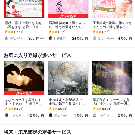
満枠対応中
霊感・霊視で現状を改善
最高峰神術❤️で難しかっ
子宝鑑定✨複数占術で赤ち
へ導きます 恋愛・仕事・
たご縁もお繋ぎいたしま
ゃんとのご縁を繋ぎます
相手のお気持ち・未来の
す 【最強縁結びの最上
妊活・不妊でお悩みの方
5.0
(1641)
5.0
(185)
5.0
(744)
兆し✴︎霊視で鑑定します
形】あなたの願いを具現
へ✨子供の性別・時期・妊
300
24,000
4,000
化させます※悪用厳禁
娠のアドバイス
絢妃〜AYAKI〜霊視鑑定師
祈祷神術師 神羅
聖乃（kiyono）★子宝鑑定占い師★
円
/分
円
円
お気に入り登録が多いサービス
満枠対応中
あなたの今後を霊視しま
未来鑑定＆願望成就で、
聖霊預言メッセージを貴
す ＊お名前・生年月日不
未来の鑑定と祈祷をしま
方に授けます 詳細一切聞
要・お写真のみで大丈夫
す 霊視による未来鑑定と
かずに霊的預言メッセー
5.0
(4851)
5.0
(5975)
5.0
(8378)
です＊
願望成就の祈祷セット
ジを貴方にお伝え致しま
12,000
1,000
2,000
す。
＊きらりん＊
櫻五ohgo
旧約ヨブ
円
円
円
将来・未来鑑定の定番サービス