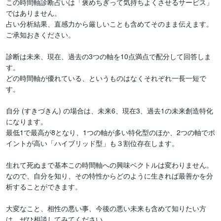
この時間軸診断占いは「褒めちぎって気持ちよくさせるサービス」
ではありません。

占い分析結果、直感力から厳しいことも含めてそのまま伝えます。
ご承知おきください。

診断は未来、現在、過去の3つの軸を10点満点で配分して回答しま
す。

どの時間軸が優れている、というものはなくそれぞれ一長一短で
す。

自分 (すきづきん) の場合は、未来6、現在3、過去1の未来創造特化
になります。

最低1で最高が8となり、1つの軸が多い特化型のほか、2つの軸でポ
イントが高い「ハイブリッド型」も３割位存在します。

生れて死ぬまで基本この時間軸への興味ベクトルは変わりません。

なので、自分を知り、その特性からどのように生きれば最善かを分
析することができます。

大変なこと、相性の悪い事、今後の悪い未来も含めて知りたい方
は、ぜひ相談してみてください
