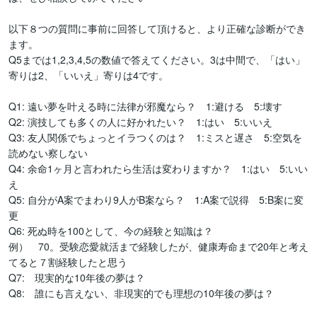
以下８つの質問に事前に回答して頂けると、より正確な診断ができ
ます。

Q5までは1,2,3,4,5の数値で答えてください。3は中間で、「はい」
寄りは2、「いいえ」寄りは4です。

Q1: 遠い夢を叶える時に法律が邪魔なら？　1:避ける　5:壊す

Q2: 演技しても多くの人に好かれたい？　1:はい　5:いいえ

Q3: 友人関係でちょっとイラつくのは？　1:ミスと遅さ　5:空気を
読めない察しない

Q4: 余命1ヶ月と言われたら生活は変わりますか？　1:はい　5:いい
え

Q5: 自分がA案でまわり9人がB案なら？　1:A案で説得　5:B案に変
更

Q6: 死ぬ時を100として、今の経験と知識は？

例）　70。受験恋愛就活まで経験したが、健康寿命まで20年と考え
てると７割経験したと思う

Q7:　現実的な10年後の夢は？

Q8:　誰にも言えない、非現実的でも理想の10年後の夢は？
