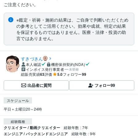
ご注意ください。
※鑑定・祈祷・施術の結果は、ご自身で判断いただくため
の参考としてご活用ください。効果や成就、特定の結果
を保証するものではありません。医療・法律・投資の助
言ではありません。
すきづきん
本人確認
機密保持契約(NDA)
インボイス発行事業者
未登録
総販売実績
63
評価
5.0
フォロワー
99
出品者に質問
フォロー
99
スケジュール
平日＋土曜日20～24時
経験職種
クリエイター / 動画クリエイター
経験年数 : 7年
エンジニア / バックエンドエンジニア
経験年数 : 9年