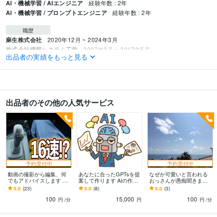
AI・機械学習 / AIエンジニア
経験年数 : 2年
AI・機械学習 / プロンプトエンジニア
経験年数 : 2年
職歴
麻生株式会社
2020年12月 ~ 2024年3月
株式会社情報システム工学
2007年3月 ~ 2017年5月
出品者の実績をもっと見る
株式会社エキスパート
2024年4月 ~ 現在
プログラミング言語・フレームワーク
COBOL:10年
JavaScript:5年
C#:2年
Unity:2年
出品者のその他の人気サービス
ビジネス・クリエイティブツール
ChatGPT:2年
Adobe Premiere Pro:7年
Blender:7年
Bubble:0年
Google スプレッドシート:3年
得意分野
動画編集・映像制作
動画編集
YouTube
予約受付中
予約受付中
動画の撮影から編集、何
あなたに合ったGPTsを提
なぜか可愛いと言われる
学歴
でもアドバイスします 登
案して作ります AIの作成
おっさんが愚痴聞きます
神奈川大学
2003年3月 ~ 2007年2月
録2万越えTiktoker、Youtu
からノウハウまですべて
３８歳おっさんが、愚痴
5.0
(23)
5.0
(8)
5.0
(3)
berの必勝法伝授
お伝えします
聞いて直感を伝える謎実
100
15,000
100
験
円
/分
円
円
/分
語学力
中国語
日常会話レベル