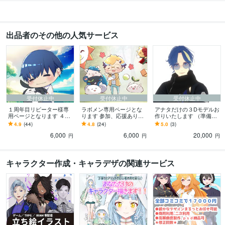
出品者のその他の人気サービス
受付休止中
受付休止中
受付休止中
１周年目リピーター様専
ラボメン専用ページとな
アナタだけの３Dモデルお
用ページとなります ４月
ります 参加、応援ありが
作りいたします （準備
でココナラ開設１周年！
とうございます✨嬉しい！
中）お問い合わせ大歓迎
4.9
(44)
4.8
(24)
5.0
(3)
支えて下さってありがと
です！
6,000
6,000
20,000
う！
円
円
円
キャラクター作成・キャラデザの関連サービス