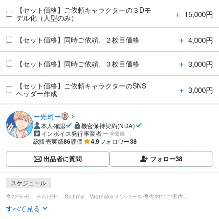
【セット価格】ご依頼キャラクターの３Dモ
＋
15,000円
デル化（人型のみ）
＋
4,000円
【セット価格】同時ご依頼、２枚目価格
＋
3,000円
【セット価格】同時ご依頼、３枚目価格
【セット価格】ご依頼キャラクターのSNS
＋
3,000円
ヘッダー作成
ー光司ー
本人確認
機密保持契約(NDA)
インボイス発行事業者
未登録
総販売実績
86
評価
4.9
フォロワー
38
出品者に質問
フォロー
38
スケジュール
学びラボ、そらぱれ、Skillme、Wemakeメンバーを優先的にご案内...
すべて見る