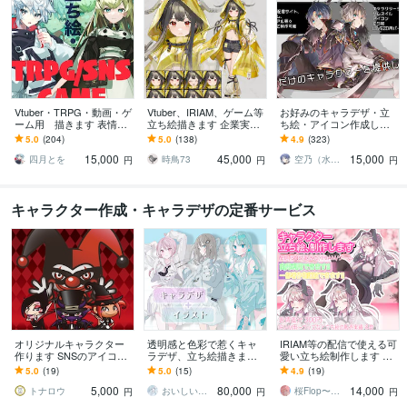
Vtuber・TRPG・動画・ゲ
Vtuber、IRIAM、ゲーム等
お好みのキャラデザ・立
ーム用 描きます 表情差
立ち絵描きます 企業実績
ち絵・アイコン作成しま
分2枚無料付き（腰上～全
多数！ハイクオリティな
す あなただけのキャラク
5.0
(204)
5.0
(138)
4.9
(323)
身制作の場合）
イラストをお届けしま
ターイラストを提供しま
15,000
45,000
15,000
す！
す!
四月とを
時鳥73
空乃（水飴）
円
円
円
キャラクター作成・キャラデザの定番サービス
オリジナルキャラクター
透明感と色彩で惹くキャ
IRIAM等の配信で使える可
作ります SNSのアイコ
ラデザ、立ち絵描きます
愛い立ち絵制作します 配
ン、マスコット、ゲーム
配信、グッズ用などキャ
信、TRPG、VTuber、歌
5.0
(19)
5.0
(15)
4.9
(19)
用のキャラクターに
ラデから立ち絵まで制作
ってみた、MVなどにオス
5,000
80,000
14,000
します
スメ
トナロウ
おいしいさめ
桜Flop〜イラスト依頼募集中
円
円
円