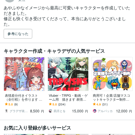
あやふやなイメージから最高に可愛いキャラクターを作成していた
だきました。

修正も快く引き受けてくださって、本当にありがとうございまし
た。
参考になった
キャラクター作成・キャラデザの人気サービス
表情差分付きイラスト
Vtuber・TRPG・動画・ゲ
商用可！企業/店舗マスコ
（全行程）を作ります 配
ーム用 描きます 表情差
ットキャラクター制作し
信にオススメ！演出に合
分2枚無料付き（腰上～全
ます ★ココナラ販売実績2
5.0
(9)
5.0
(204)
4.9
(31)
わせたイラストを全行程
身制作の場合）
60件★キャラクター実績
8,500
15,000
12,000
お作りします！
多数！
グラデザ依頼 ※活動名（グラデザねっこ）
四月とを
アルパッカ
円
円
円
お気に入り登録が多いサービス