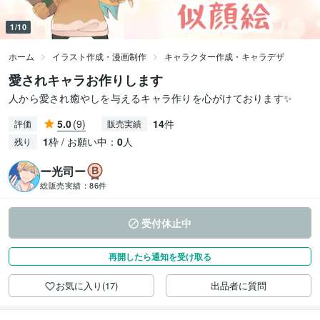
1/10
ホーム
イラスト作成・漫画制作
キャラクター作成・キャラデザ
愛されキャラお作りします
人から愛され癒やしを与えるキャラ作りを心がけております✨
5.0
(9)
14
件
評価
販売実績
1
枠 / お願い中：
0
人
残り
ー光司ー
総販売実績：
86件
受付休止中
再開したら通知を受け取る
お気に入り(17)
出品者に質問