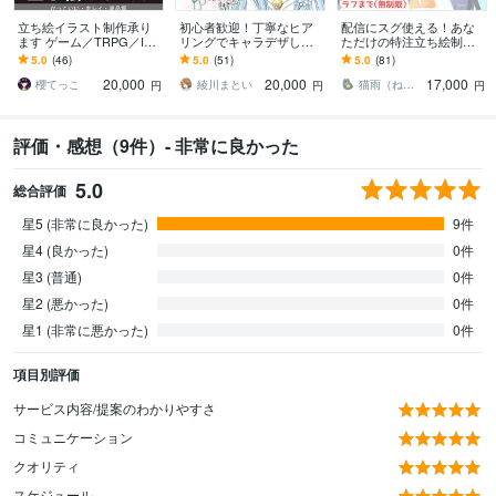
立ち絵イラスト制作承り
初心者歓迎！丁寧なヒア
配信にスグ使える！あな
ます ゲーム／TRPG／IRI
リングでキャラデザしま
ただけの特注立ち絵制作
AM オリキャラが必要な方
す 企業案件多数！世界に
します IRIAM等、vtuberと
5.0
(46)
5.0
(51)
5.0
(81)
◎
１つのデザイン提案いた
して活動する方にオスス
20,000
20,000
17,000
します♪
メ！！！
櫻てっこ
綾川まとい
猫雨（ねこさめ）
円
円
円
評価・感想（9件）- 非常に良かった
5.0
総合評価
星5 (非常に良かった)
9件
星4 (良かった)
0件
星3 (普通)
0件
星2 (悪かった)
0件
星1 (非常に悪かった)
0件
項目別評価
サービス内容/提案のわかりやすさ
コミュニケーション
クオリティ
スケジュール