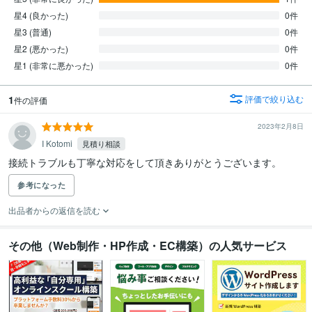
星4 (良かった)
0件
星3 (普通)
0件
星2 (悪かった)
0件
星1 (非常に悪かった)
0件
1
評価で絞り込む
件の評価
2023年2月8日
I Kotomi
見積り相談
接続トラブルも丁寧な対応をして頂きありがとうございます。
参考になった
出品者からの返信を読む
その他（Web制作・HP作成・EC構築）の人気サービス