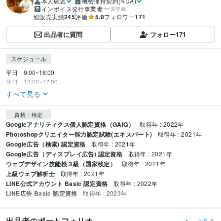
本人確認
機密保持契約(NDA)
インボイス発行事業者
未登録
総販売実績
245
評価
5.0
フォロワー
171
出品者に質問
フォロー
171
スケジュール
平日　9:00~18:00

休日　13:00~17:00
すべて見る
資格・検定
Googleアナリティクス個人認定資格（GAIQ）
取得年 : 2022年
Photoshopクリエイター能力認定試験(エキスパート)
取得年 : 2021年
Google広告（検索) 認定資格
取得年 : 2021年
Google広告（ディスプレイ広告) 認定資格
取得年 : 2021年
ウェブデザイン技能検３級（国家検定）
取得年 : 2021年
上級ウェブ解析士
取得年 : 2021年
LINE公式アカウント Basic 認定資格
取得年 : 2022年
LINE広告 Basic 認定資格
取得年 : 2023年
出品者のポートフォリオ
もっと見る