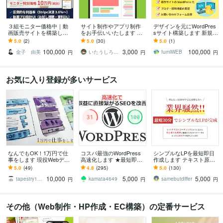
３組モニター価格中｜動
サイト制作やアプリ制作
デザインを元にWordPres
画販売サイトを構築しま
をお手伝いいたします デ
sサイト構築します 新規構
す プラットフォームへの
ザイン・コーディング・
築・静的サイトのWordPr
5.0
(2)
5.0
(30)
5.0
(1)
高額手数料を卒業し利益
プログラミングの悩み事
ess化おまかせください！
100,000
3,000
100,000
を最大化します
相談ください！
金子 由美
いたうしろ｜Desigh ＆ Web
fumiWEB
円
円
円
お気に入り登録が多いサービス
なんでもOK！1万円で仕
コスパ最強のWordPress
シンプルなLPを最短即日
事をします 現役Webデザ
高速化します ★最短即日
作成します テキスト原稿
イナーが誠実に対応しま
★検索順位ＵＰ！★100点
を元にhtmlとcssだけでコ
5.0
(49)
4.8
(295)
5.0
(130)
す
実績★アクセス数ＵＰ！
ーディングします。
10,000
5,000
5,000
★
tapestry1975
kamata4649
samebutdiffer
円
円
円
その他（Web制作・HP作成・EC構築）の定番サービス