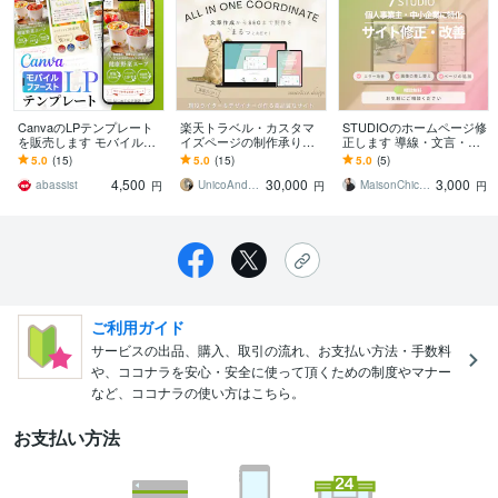
CanvaのLPテンプレート
楽天トラベル・カスタマ
STUDIOのホームページ修
を販売します モバイルフ
イズページの制作承りま
正します 導線・文言・ス
ァーストLP・自由に編集
す 制作実績100ページ超×
マホ表示を整えます
5.0
(15)
5.0
(15)
5.0
(5)
可能(健康スープver)
元ホテルマーケで「選ば
4,500
30,000
3,000
れる宿」へ
abassist
UnicoAndCo Design
MaisonChic_2023
円
円
円
ご利用ガイド
サービスの出品、購入、取引の流れ、お支払い方法・手数料
や、ココナラを安心・安全に使って頂くための制度やマナー
など、ココナラの使い方はこちら。
お支払い方法