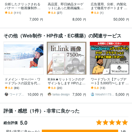
分析したクリックされる
高品質、即日納品ターゲ
広告運用、分析、内製化
バナー・一枚画像制作し
ットにあった動画編集し
まで徹底サポートます 自
ます 上級ウェブ解析士、
ます webデザイナーがタ
動化ツールのパートナー
5.0
(111)
5.0
(27)
5.0
(1)
Google広告資格所有の視
ーゲット刺さる編集でサ
が効果的広告運用をプラ
7,000
8,000
50,000
点で制作します
ポートします
ンニング
円
円
円
その他（Web制作・HP作成・EC構築）の関連サービス
ドメイン・サーバー・ワ
lit.link★リットリンクのデ
ワードプレス【アップデ
ードプレスの設定を代行
ザインをします HPのよう
ート】5,000円〜します W
します 自分で１から作成
な魅力のあるlit.linkにしま
ordpresssのバージョンア
5.0
(89)
5.0
(20)
5.0
(13)
したいが設定が複雑でで
せんか？
ップ・PHP・プラグイン
10,000
7,500
5,000
きない方にオススメ！！
等
ワードプレスPro
tarisa design
hiroshi1173（Web解析士）
円
円
円
評価・感想（1件）- 非常に良かった
5.0
総合評価
星5 (非常に良かった)
1件