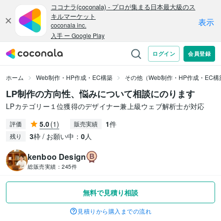
ホーム
Web制作・HP作成・EC構築
その他（Web制作・HP作成・EC構
LP制作の方向性、悩みについて相談にのります
LPカテゴリー１位獲得のデザイナー兼上級ウェブ解析士が対応
5.0
(1)
1
件
評価
販売実績
3
枠 / お願い中：
0
人
残り
kenboo Design
総販売実績：
245件
無料で見積り相談
見積りから購入までの流れ