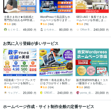
満枠対応中
士業さま向け★信頼感と
WordPressで高品質なホ
SEO×AIO！集客できるホ
専門性の伝わるHP作成し
ームページを作ります シ
ームページを作成します
ます 弁護士様、司法書士
ンプル/SEO/ホームペー
★ 初心者歓迎！オリジナ
5.0
(28)
5.0
(164)
5.0
(79)
様、行政書士様、社労士
ジ/おしゃれ/スタイリッシ
ルデザイン！簡単更新！
49,000
80,000
240,000
様、税理士様向けに！
ュ
オシャレなＨＰ
たくや【WEB制作 G_conure】
ひろ＠ホームページ制作
Office Bouquetgarni
円
円
円
お気に入り登録が多いサービス
3冠達成！ワードプレスで
歴10年！有名企業も手が
販売実績500件越え！コス
ホームページを制作しま
けるプロがサイト制作し
パ最強サイトを作成しま
す WEB制作＆デザイン部
ます 初心者でも安心★ヒ
す 起業、副業、ブログ！
5.0
(1157)
5.0
(124)
5.0
(952)
門1位（販売数・評価数・
アリング重視・要望に沿
WPで更新楽々！オリジナ
20,000
240,000
20,000
お気に入り数）
って柔軟に対応可能
ルデザイン可能
ウェブゲート
CREATORSZERO
ponta_依頼多数のため返信遅れます
円
円
円
ホームページ作成・サイト制作全般の定番サービス