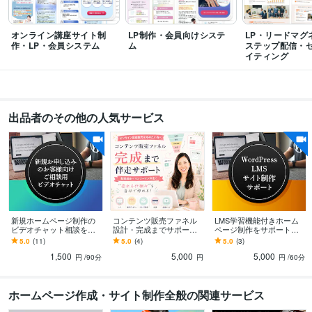
Adobe XD:3年
Adobe After Effects:15年
Wix:10年
オンライン講座サイト制
LP制作・会員向けシステ
LP・リードマグ
作・LP・会員システム
ム
ステップ配信・
イティング
出品者のその他の人気サービス
新規ホームページ制作の
コンテンツ販売ファネル
LMS学習機能付きホーム
ビデオチャット相談を承
設計・完成までサポート
ページ制作をサポートし
ります サイト制作のご提
します LP・無料プレゼン
ます LearnDashやTutor L
5.0
(11)
5.0
(4)
5.0
(3)
案や、制作前のご質問に
ト・ステップ配信・決
MSの使い方やカスタマイ
1,500
5,000
5,000
回答します。
済・会員サイトまで完成
ズ
円
/90分
円
円
/60分
ホームページ作成・サイト制作全般の関連サービス