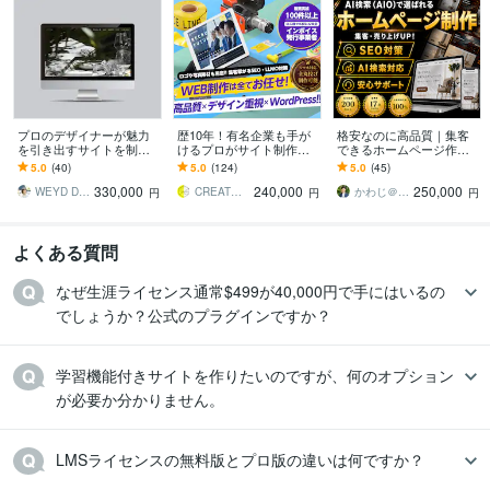
プロのデザイナーが魅力
歴10年！有名企業も手が
格安なのに高品質｜集客
を引き出すサイトを制作
けるプロがサイト制作し
できるホームページ作成
します 【国内外で経験】
ます 初心者でも安心★ヒ
します 歴17年｜実績200
5.0
(40)
5.0
(124)
5.0
(45)
ブランディングを考えた
アリング重視・要望に沿
件以上｜マーケ視点で制
330,000
240,000
250,000
魅力を引き出すデザイン
って柔軟に対応可能
作するサービスです
WEYD DESIGN
CREATORSZERO
かわじ＠WEB制作
円
円
円
よくある質問
なぜ生涯ライセンス通常$499が40,000円で手にはいるの
でしょうか？公式のプラグインですか？
学習機能付きサイトを作りたいのですが、何のオプション
が必要か分かりません。
LMSライセンスの無料版とプロ版の違いは何ですか？