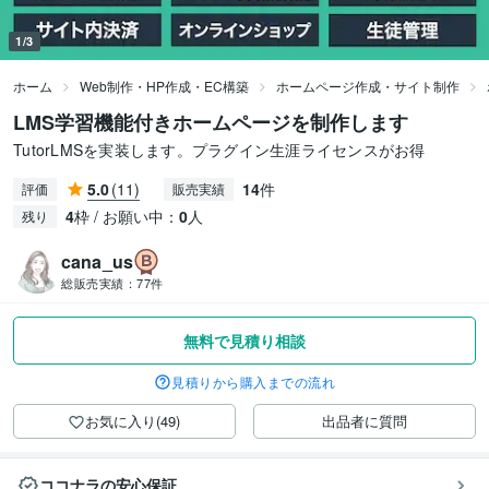
1/3
ホーム
Web制作・HP作成・EC構築
ホームページ作成・サイト制作
LMS学習機能付きホームページを制作します
TutorLMSを実装します。プラグイン生涯ライセンスがお得
5.0
(11)
14
件
評価
販売実績
4
枠 / お願い中：
0
人
残り
cana_us
総販売実績：
77件
無料で見積り相談
見積りから購入までの流れ
お気に入り(49)
出品者に質問
ココナラの安心保証