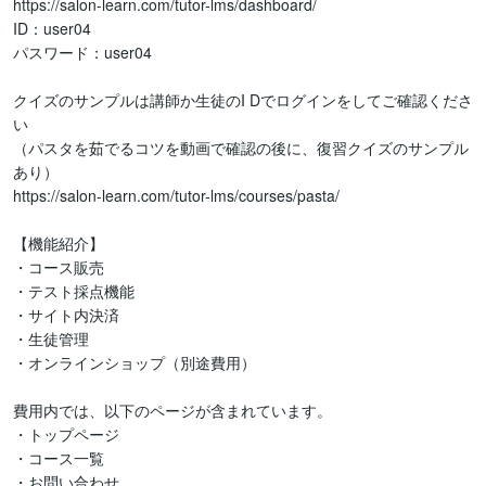
https://salon-learn.com/tutor-lms/dashboard/

ID：user04

パスワード：user04

クイズのサンプルは講師か生徒のI Dでログインをしてご確認くださ
い

（パスタを茹でるコツを動画で確認の後に、復習クイズのサンプル
あり）

https://salon-learn.com/tutor-lms/courses/pasta/

【機能紹介】

・コース販売

・テスト採点機能

・サイト内決済

・生徒管理

・オンラインショップ（別途費用）

費用内では、以下のページが含まれています。

・トップページ

・コース一覧

・お問い合わせ
