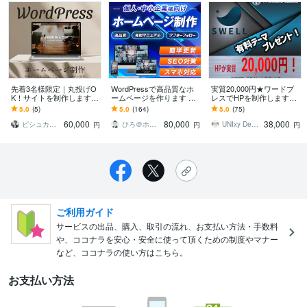
先着3名様限定｜丸投げO
WordPressで高品質なホ
実質20,000円★ワードプ
K！サイトを制作します
ームページを作ります シ
レスでHPを制作します
こだわりのデザイン×高速
ンプル/SEO/ホームペー
【テーマ導入費無料！】
5.0
(5)
5.0
(164)
5.0
(75)
表示×SEO対策
ジ/おしゃれ/スタイリッシ
有料テーマ「SWELL」で
60,000
80,000
38,000
ュ
制作！
ピシュカWeb制作所
ひろ＠ホームページ制作
UNIxy Design
円
円
円
ご利用ガイド
サービスの出品、購入、取引の流れ、お支払い方法・手数料
や、ココナラを安心・安全に使って頂くための制度やマナー
など、ココナラの使い方はこちら。
お支払い方法