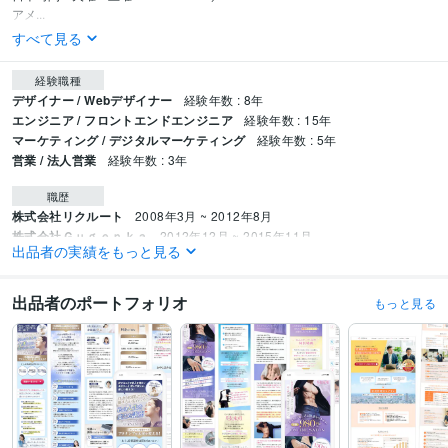
アメ...
すべて見る
経験職種
デザイナー / Webデザイナー
経験年数 : 8年
エンジニア / フロントエンドエンジニア
経験年数 : 15年
マーケティング / デジタルマーケティング
経験年数 : 5年
営業 / 法人営業
経験年数 : 3年
職歴
株式会社リクルート
2008年3月 ~ 2012年8月
株式会社Ｇｕｇｅｎｋａ
2012年12月 ~ 2015年11月
出品者の実績をもっと見る
フリーランス
2015年12月 ~ 現在
プログラミング言語・フレームワーク
出品者のポートフォリオ
もっと見る
CSS:15年
HTML:15年
JavaScript:10年
PHP:13年
Sass:5年
Bootstrap:15年
jQuery:15年
Node.js:5年
Nuxt.js:5年
Vue.js:5年
MySQL:10年
ビジネス・クリエイティブツール
WordPress:15年
ペライチ:6年
Excel:20年
Google スプレッドシート:10年
BASE:10年
Makeshop:10年
Shopify:5年
Welcart:1年
Google Analytics:10年
Google Tag Manager:10年
ChatGPT:1年
Adobe Photoshop:15年
Adobe Premiere Pro:15年
Adobe Illustrator:15年
Canva:7年
Figma:3年