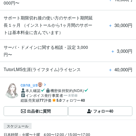
000円〜
サポート期限切れ後の使い方のサポート期間延
＋
30,000円
長１ヶ月 （インストールから1ヶ月間のサポー
トは基本料金に含んでいます）
サーバ・ドメインに関する相談・設定 3,000
＋
3,000円
円〜
＋
40,000円
TutorLMS生涯(ライフタイム)ライセンス
cana_us
本人確認
機密保持契約(NDA)
インボイス発行事業者
未登録
総販売実績
77
評価
5.0
フォロワー
40
出品者に質問
フォロー
40
スケジュール
日本時間：火曜〜土曜　4:00〜12:00／15:00〜17:00
