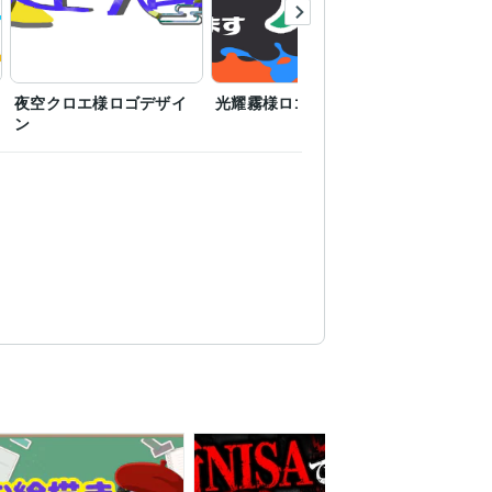
夜空クロエ様ロゴデザイ
光耀霧様ロゴデザイン
おはようVt
ン
イン