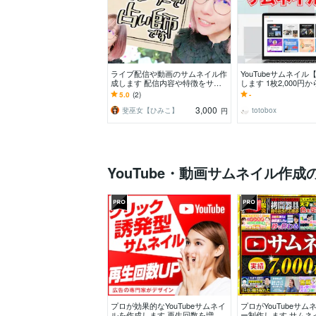
ライブ配信や動画のサムネイル作
YouTubeサムネイル
成します 配信内容や特徴をサム
します 1枚2,000円か
ネに入れて、視聴者数アップ！
伝わるデザインをお届
5.0
(2)
-
3,000
斐巫女【ひみこ】
totobox
円
YouTube・動画サムネイル作
プロが効果的なYouTubeサムネイ
プロがYouTubeサ
ルを作成します 再生回数を増や
ー制作します サムネイ