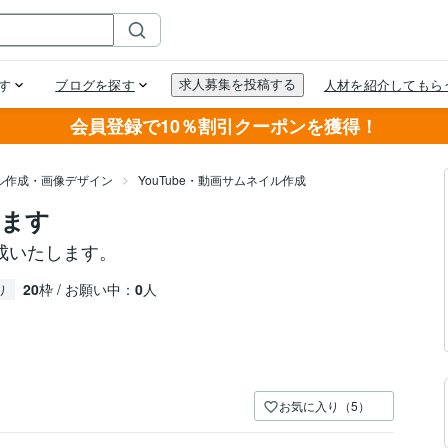
会員登録で10％割引クーポンを獲得！
ル作成・画像デザイン
YouTube・動画サムネイル作成
します
作成いたします。
20
枠 / お願い中：
0
人
り
お気に入り（5）