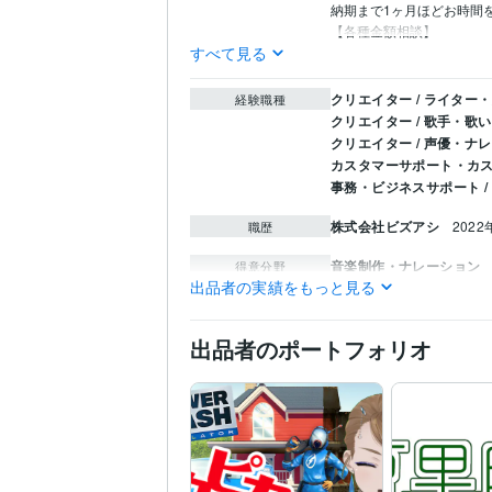
納期まで1ヶ月ほどお時間を
【各種金額相談】
すべて見る
クリエイター / ライター
経験職種
クリエイター / 歌手・歌
クリエイター / 声優・ナ
カスタマーサポート・カス
事務・ビジネスサポート /
株式会社ビズアシ
2022
職歴
音楽制作・ナレーション
得意分野
出品者の実績をもっと見る
声優
イメージボイス
キ
デザイン制作
ロゴデザ
ロゴ
ロゴデザイン
ネー
出品者のポートフォリオ