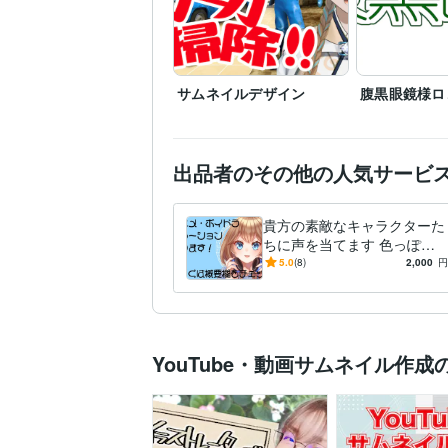
サムネイルデザイン
腹黒眼鏡様ロ
出品者のその他の人気サービ
貴方の素敵なキャラクターた
ちに声を当てます 色っぽい
お姉さんボイスはいかがです
5.0
(8)
2,000
円
か？
YouTube・動画サムネイル作