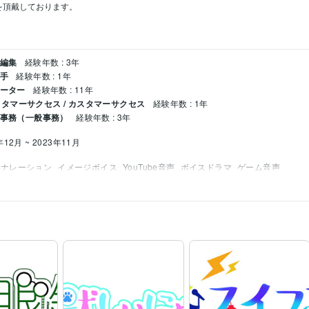
頂戴しております。

・編集
経験年数 : 3年
い手
経験年数 : 1年
レーター
経験年数 : 11年
タマーサクセス / カスタマーサクセス
経験年数 : 1年
 事務（一般事務）
経験年数 : 3年
年12月 ~ 2023年11月
ナレーション
イメージボイス
YouTube音声
ボイスドラマ
ゲーム音声
ャラクターボイス
ゲーム音声
ナレーション
YouTube
ボイスドラマ
アニメ
外
イン
サムネイルデザイン
ムロゴ
Vtuber
サムネイル
デザイン
YouTube
YouTuber
実況者
配信者