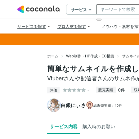
ホーム
Web制作・HP作成・EC構築
サムネイ
簡単なサムネイルを作成
Vtuberさんや配信者さんのサムネ
0
件
-
販売実績
残
評価
白銀にぃさ
総販売実績：
10件
サービス内容
購入時のお願い