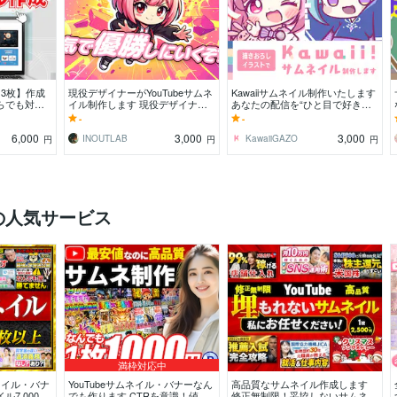
【3枚】作成
現役デザイナーがYouTubeサムネ
Kawaiiサムネイル制作いたします
らでも対応!!
イル制作します 現役デザイナー
あなたの配信を“ひと目で好きに
け!!
がCTRを上げるビジュアルをお届
なる”サムネに。
-
-
け！
6,000
3,000
3,000
INOUTLAB
KawaiiGAZO
円
円
円
成の人気サービス
満枠対応中
ムネイル・バナ
YouTubeサムネイル・バナーなん
高品質なサムネイル作成します
ル7,000枚
でも作ります CTRを意識！値引
修正無制限！妥協しないサムネを