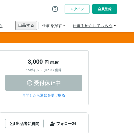
3,000
円
(税抜)
15ポイント (0.5％) 獲得
受付休止中
再開したら通知を受け取る
出品者に質問
フォロー
24