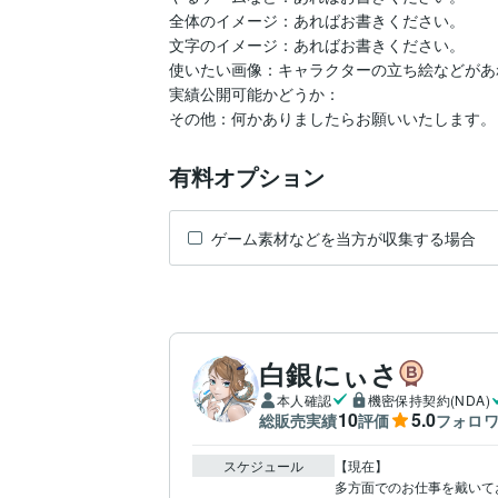
全体のイメージ：あればお書きください。

文字のイメージ：あればお書きください。

使いたい画像：キャラクターの立ち絵などがあ
実績公開可能かどうか：

その他：何かありましたらお願いいたします。
有料オプション
ゲーム素材などを当方が収集する場合
白銀にぃさ
本人確認
機密保持契約(NDA)
10
5.0
総販売実績
評価
フォロ
スケジュール
【現在】

多方面でのお仕事を戴いて