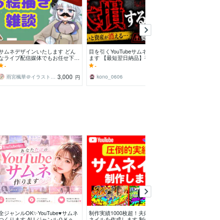
サムネデザインいたします どん
目を引くYouTubeサムネイル作り
なライブ配信媒体でもお任せ下さ
ます 【最短翌日納品】視聴者の
い！
目を引く高品質サムネイルを作り
-
-
ます
3,000
4,000
雨宮楓華＠イラストレーター
kono_0606
円
円
全ジャンルOK✨YouTube♥️サムネ
制作実績1000枚超！夫婦でサム
あなただけの特
つくります ALLジャンルＯＫ⭐️目
ネイルを作成します 制作会社で4
いたします モ