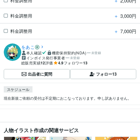
＋
2,000円
料金調整用
＋
3,000円
料金調整用
＋
7,000円
料金調整用
をあこ
本人確認
機密保持契約(NDA)
未登録
インボイス発行事業者
未登録
総販売実績
12
評価
4.9
フォロワー
13
出品者に質問
フォロー
13
スケジュール
現在新規ご依頼の受付は不定期におこなっております。申し訳ありません。
人物イラスト作成の関連サービス