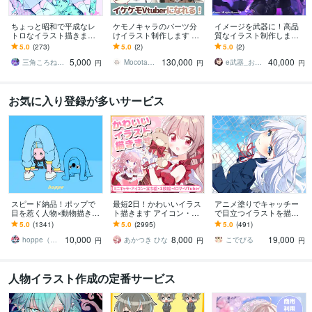
ちょっと昭和で平成なレ
ケモノキャラのパーツ分
イメージを武器に！高品
トロなイラスト描きます
けイラスト制作します 顔
質なイラスト制作します
昭和・平成レトロ☆ネオ
が良いイケケモVtuberに
配信イラスト、立ち絵、
5.0
(273)
5.0
(2)
5.0
(2)
ン☆パステル
なりたい方、お任せくだ
キャラデザまで幅広くお
5,000
130,000
40,000
さい！
まかせください！
三角ころねる☆プロフ必読願います
Mocota（もこた）
e武器_お仕事募集中！
円
円
円
お気に入り登録が多いサービス
スピード納品！ポップで
最短2日！かわいいイラス
アニメ塗りでキャッチー
目を惹く人物×動物描きま
ト描きます アイコン・ミ
で目立つイラストを描き
す 挿絵・動画・グッズな
ニキャラ・４コマ・立ち
ます 動画用、スチル、ア
5.0
(1341)
5.0
(2995)
5.0
(491)
ど鮮やかな配色で個性を
絵をスピード納品しま
イコン等、目を引くイラ
10,000
8,000
19,000
出したい方へ
す！
ストをご希望の方に！
hoppe（ほっぺ）
あかつき ひな
こでびる
円
円
円
人物イラスト作成の定番サービス