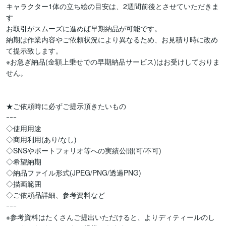
キャラクター1体の立ち絵の目安は、2週間前後とさせていただきま
す

お取引がスムーズに進めば早期納品が可能です。

納期は作業内容やご依頼状況により異なるため、お見積り時に改め
て提示致します。

※お急ぎ納品(金額上乗せでの早期納品サービス)はお受けしておりま
せん。

★ご依頼時に必ずご提示頂きたいもの

ｰｰｰ

◇使用用途

◇商用利用(あり/なし)

◇SNSやポートフォリオ等への実績公開(可/不可)

◇希望納期

◇納品ファイル形式(JPEG/PNG/透過PNG)

◇描画範囲

◇ご依頼品詳細、参考資料など

ｰｰｰ

※参考資料はたくさんご提出いただけると、よりディティールのし