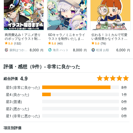
商用費込み！アニメ塗り
SDキャラ／ミニキャライ
伝わる！コミカルで可愛
のポップなイラスト制作
ラストを制作いたします
い表情豊かなイラスト描
します 配信、動画、SN
グッズや動画、アイコン
きます 挿絵・チラシ・リ
5.0
(132)
5.0
(40)
5.0
(76)
S、IRIAMやグッズに！幅
やスタンプなどに
ーフレット・HP等 / 大量
8,000
8,000
6,000
広く対応
注文実績あり！
森飼はつか／ｲﾗｽﾄﾚｰﾀｰ
海月 ハット
松浦 お順
円
円
円
評価・感想（9件）- 非常に良かった
4.9
総合評価
星5 (非常に良かった)
8件
星4 (良かった)
1件
星3 (普通)
0件
星2 (悪かった)
0件
星1 (非常に悪かった)
0件
項目別評価