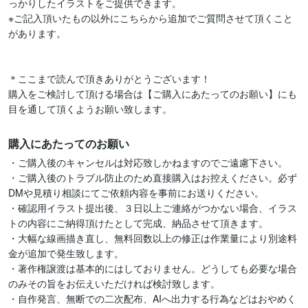
っかりしたイラストをご提供できます。

※ご記入頂いたもの以外にこちらから追加でご質問させて頂くこと
があります。

＊ここまで読んで頂きありがとうございます！

購入をご検討して頂ける場合は【ご購入にあたってのお願い】にも
目を通して頂くようお願い致します。
購入にあたってのお願い
・ご購入後のキャンセルは対応致しかねますのでご遠慮下さい。

・ご購入後のトラブル防止のため直接購入はお控えください。必ず
DMや見積り相談にてご依頼内容を事前にお送りください。

・確認用イラスト提出後、３日以上ご連絡がつかない場合、イラス
トの内容にご納得頂けたとして完成、納品させて頂きます。

・大幅な線画描き直し、無料回数以上の修正は作業量により別途料
金が追加で発生致します。

・著作権譲渡は基本的にはしておりません。どうしても必要な場合
のみその旨をお伝えいただければ検討致します。

・自作発言、無断での二次配布、AIへ出力する行為などはおやめく