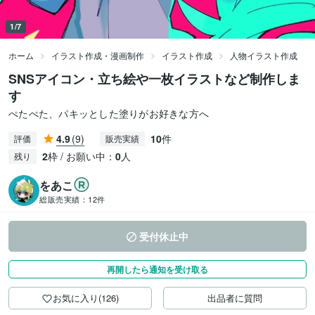
1/7
ホーム
イラスト作成・漫画制作
イラスト作成
人物イラスト作成
SNSアイコン・立ち絵や一枚イラストなど制作しま
す
ぺたぺた、パキッとした塗りがお好きな方へ
4.9
(9)
10
件
評価
販売実績
2
枠 / お願い中：
0
人
残り
をあこ
総販売実績：
12件
受付休止中
再開したら通知を受け取る
お気に入り(126)
出品者に質問