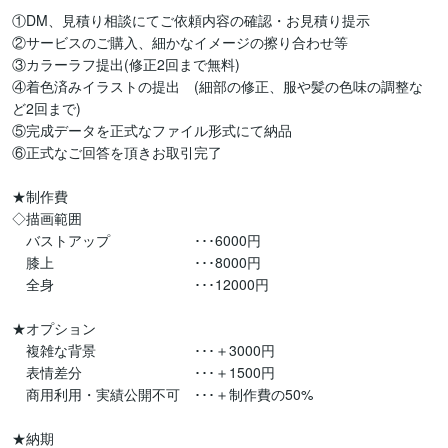
①DM、見積り相談にてご依頼内容の確認・お見積り提示

②サービスのご購入、細かなイメージの擦り合わせ等

③カラーラフ提出(修正2回まで無料)

④着色済みイラストの提出　(細部の修正、服や髪の色味の調整な
ど2回まで)

⑤完成データを正式なファイル形式にて納品

⑥正式なご回答を頂きお取引完了

★制作費

◇描画範囲

　バストアップ　　　　　　･･･6000円

　膝上　　　　　　　　　　･･･8000円

　全身　　　　　　　　　　･･･12000円

★オプション

　複雑な背景　　　　　　　･･･＋3000円

　表情差分　　　　　　　　･･･＋1500円

　商用利用・実績公開不可　･･･＋制作費の50%

★納期
