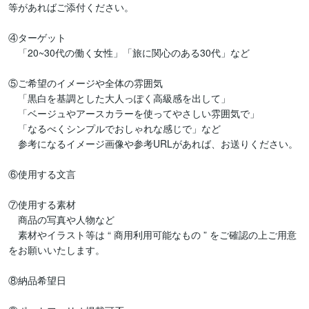
等があればご添付ください。

④ターゲット

　「20~30代の働く女性」「旅に関心のある30代」など

⑤ご希望のイメージや全体の雰囲気

　「黒白を基調とした大人っぽく高級感を出して」

　「ベージュやアースカラーを使ってやさしい雰囲気で」

　「なるべくシンプルでおしゃれな感じで」など

　参考になるイメージ画像や参考URLがあれば、お送りください。

⑥使用する文言

⑦使用する素材

　商品の写真や人物など

　素材やイラスト等は “ 商用利用可能なもの ” をご確認の上ご用意
をお願いいたします。

⑧納品希望日
