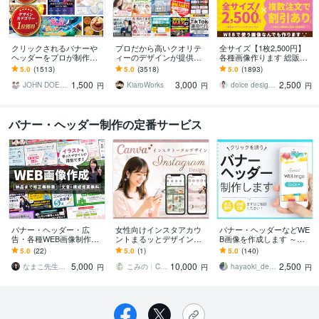
クリックされるバナーや
プロだから高いクオリテ
全サイズ【1枚2,500円】
ヘッダーをプロが制作し
ィーのデザインが提供で
各種画像作ります 総販売
ます デザイン歴20年以上
きます 【メインビジュア
実績2000件超おまとめ割
5.0
(1513)
5.0
(3518)
5.0
(1893)
のプロが反応率を意識し
ルやバナーの制作 3000
引あり♪コスパ抜群と大好
1,500
3,000
2,500
た設計で制作
円！】
評!
JOHN DOE＠販売実績4800件以上
KiaroWorks
dolce designing
円
円
円
バナー・ヘッダー制作の定番サービス
バナー・ヘッダー・広
女性向けインスタアカウ
バナー・ヘッダーなどWE
告・各種WEB画像制作承
ントまるッとデザインし
B画像を作成します ～シ
ります 丁寧なヒアリング
ます 【3名様限定価格】ま
ンプルだけどターゲット
5.0
(22)
5.0
(1)
5.0
(140)
でイメージに合ったデザ
とめて依頼でお得に“選ば
に響くデザインを提案～
5,000
10,000
2,500
インをご提案！
れる世界観”に！
なまこ先生｜デザイン×思考整理
こみの︴Canvaデザイン
hayaoki_design
円
円
円