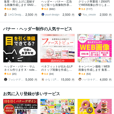
集客・売り上げに貢献す
ヘッダー・バナー・広告
クリック率重視！2500円
る画像作成します SNS/ヘ
など様々な画像制作承り
でWEB画像お作りします
ッダーなどWEB画像全般
ます 【ライトプラン】高
WEB画像全般作成致しま
5.0
(92)
5.0
(682)
5.0
(117)
お任せください
品質・低価格で理想のデ
す！なんでもお気軽にご
2,500
2,500
2,500
ザインをお届けします
相談ください♪
LinQ Design │ 伊藤遥
yuuri design
Yuu_create
円
円
円
バナー・ヘッダー制作の人気サービス
満枠対応中
ヘッダー・バナー・サム
ベネフィットが伝わるLP
キャンペーン価格！WEB
ネイル作ります X・note・
のトップ画像を作成しま
画像を作成します 集客・
Brain・インスタ・広告
す 自作LPも生かせる！簡
効果のでるバナー・ヘッ
5.0
(25)
5.0
(34)
4.8
(53)
【親しみ特化】
易オプトインページにも
ダー
5,000
15,000
4,000
使えます！
フォレナデザイン
かな｜LP＊バナー制作
ハバタキデザイン
円
円
円
お気に入り登録が多いサービス