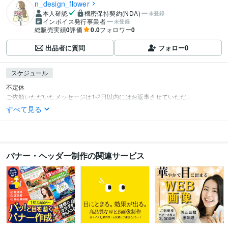
n_design_flower
本人確認
機密保持契約(NDA)
未登録
インボイス発行事業者
未登録
総販売実績
0
評価
0.0
フォロワー
0
出品者に質問
フォロー
0
スケジュール
不定休

ご依頼いただいたメッセージは1-2日以内にはお返事させていただ...
すべて見る
バナー・ヘッダー制作の関連サービス