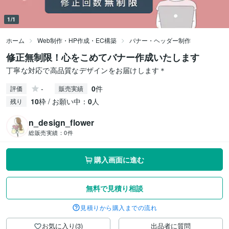
1/1
ホーム
Web制作・HP作成・EC構築
バナー・ヘッダー制作
修正無制限！心をこめてバナー作成いたします
丁寧な対応で高品質なデザインをお届けします＊
-
0
件
評価
販売実績
10
枠 / お願い中：
0
人
残り
n_design_flower
総販売実績：
0件
購入画面に進む
無料で見積り相談
見積りから購入までの流れ
お気に入り(3)
出品者に質問