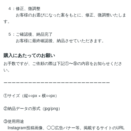
　４：修正、微調整

　　　お客様のお選びになった案をもとに、修正、微調整いたしま
す。

　５：ご確認後、納品完了

　　　お客様に最終確認後、納品させていただきます。
購入にあたってのお願い
お手数ですが、ご依頼の際は下記①〜⑨の内容をお知らせくださ
い。

ーーーーーーーーーーーーーーーーーーーーーーーーーー

①サイズ（縦○○px × 横○○px）

②納品データの形式（jpg/png）

③使用用途

　Instagram投稿画像、◯◯広告バナー等。掲載するサイトのURL