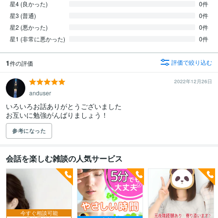
星4 (良かった)
0件
星3 (普通)
0件
星2 (悪かった)
0件
星1 (非常に悪かった)
0件
1
評価で絞り込む
件の評価
2022年12月26日
anduser
いろいろお話ありがとうございました

お互いに勉強がんばりましょう！
参考になった
会話を楽しむ雑談の人気サービス
今すぐ相談可能