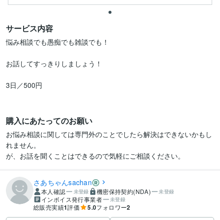
サービス内容
悩み相談でも愚痴でも雑談でも！

お話してすっきりしましょう！

3日／500円

購入にあたってのお願い
お悩み相談に関しては専門外のことでしたら解決はできないかもし
れません。

が、お話を聞くことはできるので気軽にご相談ください。
さあちゃんsachan
本人確認
機密保持契約(NDA)
未登録
未登録
インボイス発行事業者
未登録
総販売実績
1
評価
5.0
フォロワー
2