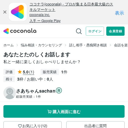
ホーム
悩み相談・カウンセリング
話し相手・愚痴聞き相談
会話を楽
あなたとたのしくお話します
私と一緒に楽しくおしゃべりしませんか？
5.0
(1)
1
件
評価
販売実績
3
枠 / お願い中：
0
人
残り
さあちゃんsachan
総販売実績：
1件
購入画面に進む
お気に入り(12)
出品者に質問