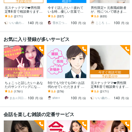
予約受付中
相談中
元スナックママ❤️男性限
今すぐ話したい！疲れて
男性限定⭐️ 元夜職経験者
定❣️本音で相談乗ります
いる時…優しい言葉で話
が、性について聴きます
私に頼ってみませんか❤️
します 何でもどうぞ✨愚
性のお悩みや好きな趣
5.0
(2171)
5.0
(337)
5.0
(635)
味方になります。
痴/恋愛♡/雑談/寂しい/モ
味…安心して打ち明けて
140
100
100
ヤモヤ/楽しい♪
ねʕ•ᴥ•ʔ
いい歳のエリー♡
雪水三つ葉☘️あったかコミュニケーション
こころ（＾_＾）
円
/分
円
/分
円
/分
お気に入り登録が多いサービス
今すぐ相談可能
予約受付中
ちょこっと話したい✨あな
5分でも1分でもOK✨お話
元スナックママ❤️男性限
たのサンドバッグになり
伺わせていただきます 愚
定❣️本音で相談乗ります
ます 女性も大歓迎✨秘密
痴・相談・雑談なんでも
私に頼ってみませんか❤️
5.0
(1761)
5.0
(376)
5.0
(2171)
厳守☘️話すことでお気持
お話ください♪
味方になります。
100
100
140
ちが晴れやかに☘️
まお♫川口茉央♫
shin⭐️
いい歳のエリー♡
円
/分
円
/分
円
/分
会話を楽しむ雑談の定番サービス