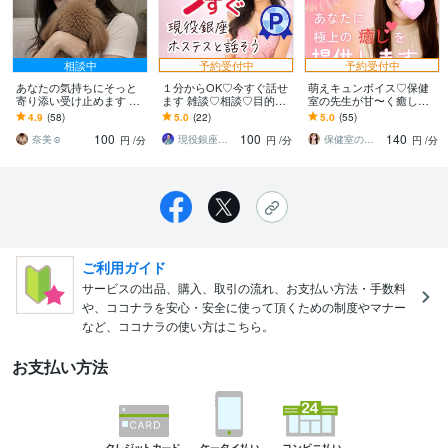
相談中
予約受付中
予約受付中
あなたの気持ちにそっと
１分からOK♡今すぐ話せ
萌えキュンボイス♡保健
寄り添い受け止めます 悩
ます 雑談♡相談♡目的な
室の先生が甘〜く癒しま
み相談？甘えたい？雑
くてもOK！気軽に楽しく
す 一度味わったらもう最
4.9
(58)
5.0
(22)
5.0
(55)
談？心がスル〜ッと軽く
話しましょ♡
期ッッ…秘密の診察受け
100
100
140
なるひととき♥️
てみませんか？♡
奈美☺︎
現役銀座ホステス【ミータン】人生相談
保健室の先生♡おもち
円
/分
円
/分
円
/分
ご利用ガイド
サービスの出品、購入、取引の流れ、お支払い方法・手数料
や、ココナラを安心・安全に使って頂くための制度やマナー
など、ココナラの使い方はこちら。
お支払い方法