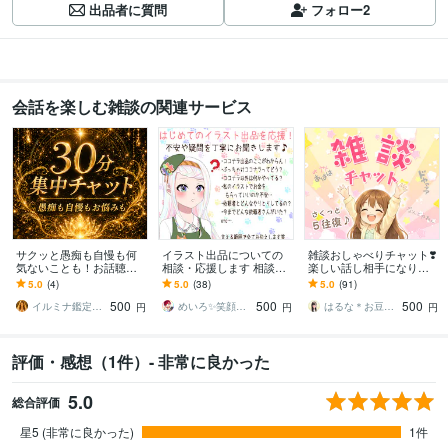
出品者に質問
フォロー
2
会話を楽しむ雑談の関連サービス
サクッと愚痴も自慢も何
イラスト出品についての
雑談おしゃべりチャット❣️
気ないことも！お話聴き
相談・応援します 相談・
楽しい話し相手になりま
ます ３０分集中チャット
雑談・作業・サポートな
す ５往復⭐短めメッセー
5.0
(4)
5.0
(38)
5.0
(91)
☆隙間時間や暇な時、気
ど！なんでもお手伝いし
ジ・回数制・気分転換・
500
500
500
軽にお話しよ♪
ます♫
近況報告・女友達ꕤ
イルミナ鑑定⭐彩叶Saika
めいろ✨笑顔絵イラストレーター
はるな＊お豆腐メンタルさんの味方
円
円
円
評価・感想（1件）- 非常に良かった
5.0
総合評価
星5 (非常に良かった)
1件