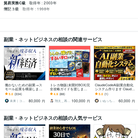
貿易実務C級
取得年 : 2003年
簿記３級
取得年 : 1998年
副業・ネットビジネスの相談の関連サービス
働かないための副業→ス
トレカ物販(未開封BOX)完
ClaudeCodeAI副業自動化
モール起業を構築します
全攻略ガイドを渡します
システム作ります Claude
初心者から個別伴走｜長
スマホ1台、資金1万円か
Code×AI従業員×SNS×商
5.0
(334)
4.9
(88)
5.0
(1)
期で回るビジネスづくり
ら始めれる資産構築法
品作成×自動化！
80,000
100,000
60,000
と実務AIスキル
【動画解説】
未来｜コンテンツ起業ラボ
翔太＿再現性重視のトレカ物販
いぬっち＠コンテンツ×仕組み化副業のプロ
円
円
円
副業・ネットビジネスの相談の人気サービス