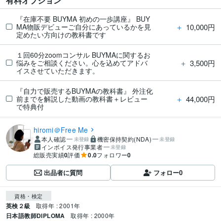
有料オプション
『在庫不要 BUYMA 初めの一歩講座』 BUY
＋
10,000円
MA物販デビューご自分にあっているかを見
定めたい方向けの教科書です
１回60分zoomコンサル BUYMAに関するお
＋
3,500円
悩みをご相談ください。心を込めてアドバ
イスさせていただきます。
『自力で販売するBUYMAの教科書』 外注化
＋
44,000円
前までを解説した動画の教科書＋レビュー
で特典付
hiromi＠Free Me
本人確認
機密保持契約(NDA)
未登録
未登録
インボイス発行事業者
未登録
総販売実績
0
評価
0.0
フォロワー
0
出品者に質問
フォロー
0
資格・検定
英検２級
取得年 : 2001年
日本語教師DIPLOMA
取得年 : 2000年