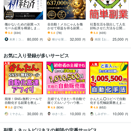
働かないための副業→ス
全自動！メカにゃんを働
社畜生活を脱出して人生
モール起業を構築します
かせて収益を得る副業教
好転させた方法を公開し
初心者から個別伴走｜長
えます スマホ１台｜超初
ます ツールで自動化→底
5.0
(334)
5.0
(78)
5.0
(435)
期で回るビジネスづくり
心者向け｜放置型副業｜
辺人生から解放されて理
80,000
32,000
25,000
と実務AIスキル
自動コンテンツ販売
想の生活♪
未来｜コンテンツ起業ラボ
稼がせ屋まさる｜プロマーケター｜２冠達成
南国【おうち副業で月収100万】
円
円
円
お気に入り登録が多いサービス
簡単！SNS×無料ツールで
主婦でもできた✨半自動で
かんたん⭕️コピペで自動
自動化する副業を教えま
稼ぐズルいノウハウ教え
化する究極副業教えます
す 【マンツーマンサポー
ます 3ステップで作成可
超ずるい⚠️スキル経験ゼ
5.0
(2174)
4.9
(934)
4.9
(652)
ト】3ステップ作業！仕組
能！ほぼ放置で稼ぐ前代
ロでもできる新世代の手
30,000
10,000
10,000
みを増産で加速化
未聞のおすすめ副業！
法【超入門編】
ミヤさん【ネットで月収450万円達成】
ゆき✨主婦でも月収100万円✨
しみずや＠自動化月収100万円
円
円
円
副業・ネットビジネスの相談の定番サービス