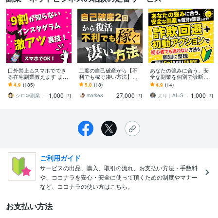
口外禁止⚠️スマホででき
二度の自己破産から【不
あなたの強みに合う、安
る在宅副業教えます まさ
利でも稼ぐ凄い方法】教
全な副業を個別で診断し
にブルーオーシャン✨9割
えます ■■【8月限定｜大
ます 詐欺回避＋初動アク
4.9
(185)
5.0
(18)
4.9
(14)
が知らない『インスタ裏
特価対象】35,000円→27,
ションで初心者でも迷わ
1,000
27,000
1,000
ノウハウ』
000円
ない方法を個別に整理
シロ＠副業月収180万円
marke8
より｜AI×SNSで会社員副業の実践支援
円
円
円
ご利用ガイド
サービスの出品、購入、取引の流れ、お支払い方法・手数料
や、ココナラを安心・安全に使って頂くための制度やマナー
など、ココナラの使い方はこちら。
お支払い方法