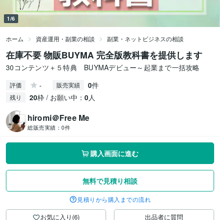
1/6
ホーム
資産運用・副業の相談
副業・ネットビジネスの相談
在庫不要 物販BUYMA 完全版教科書を提供します
30コンテンツ＋５特典 BUYMAデビュー～起業まで一括攻略
-
0
件
評価
販売実績
20
枠 / お願い中：
0
人
残り
hiromi＠Free Me
総販売実績：
0件
購入画面に進む
無料で見積り相談
見積りから購入までの流れ
お気に入り(6)
出品者に質問