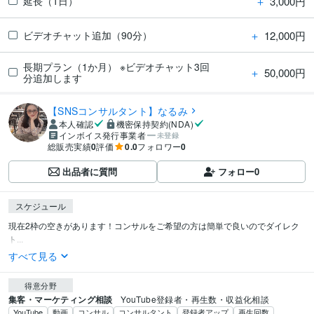
＋
3,000円
延長（1日）
＋
12,000円
ビデオチャット追加（90分）
長期プラン（1か月） ※ビデオチャット3回
＋
50,000円
分追加します
【SNSコンサルタント】なるみ
本人確認
機密保持契約(NDA)
インボイス発行事業者
未登録
総販売実績
0
評価
0.0
フォロワー
0
出品者に質問
フォロー
0
スケジュール
現在2枠の空きがあります！コンサルをご希望の方は簡単で良いのでダイレク
ト...
すべて見る
得意分野
集客・マーケティング相談
YouTube登録者・再生数・収益化相談
YouTube
動画
コンサル
コンサルタント
登録者アップ
再生回数