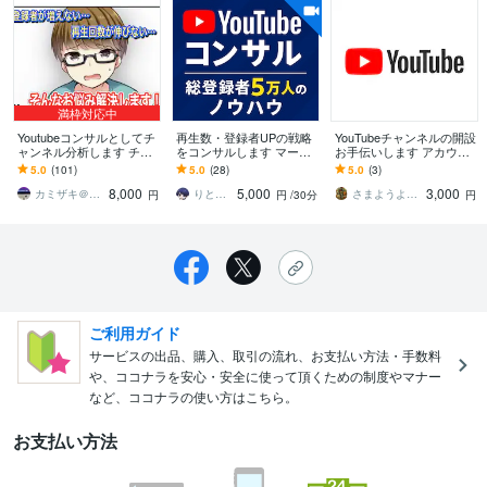
満枠対応中
Youtubeコンサルとしてチ
再生数・登録者UPの戦略
YouTubeチャンネルの開設
ャンネル分析します チャ
をコンサルします マーケ
お手伝いします アカウン
ンネル分析・今後の方向
ティング視点で再生数を
ト作成、バナー、アイコ
5.0
(101)
5.0
(28)
5.0
(3)
性・お悩み相談などなど
伸ばすYouTube運営術
ンなど面倒な作業やりま
8,000
5,000
3,000
す！
カミザキ＠YouTube
りと【YouTube運用】
さまようよろい
円
円
/30分
円
ご利用ガイド
サービスの出品、購入、取引の流れ、お支払い方法・手数料
や、ココナラを安心・安全に使って頂くための制度やマナー
など、ココナラの使い方はこちら。
お支払い方法