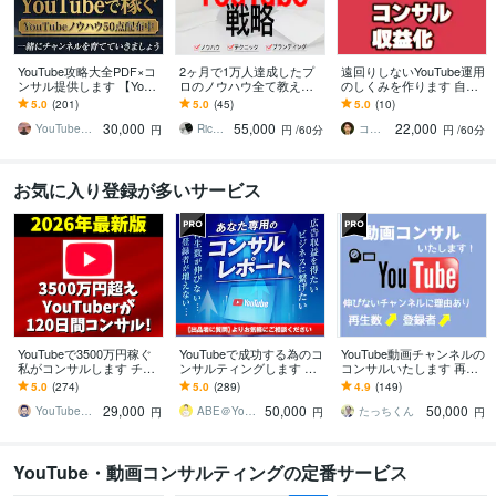
YouTube攻略大全PDF×コ
2ヶ月で1万人達成したプ
遠回りしないYouTube運用
ンサル提供します 【YouT
ロのノウハウ全て教えま
のしくみを作ります 自己
ube攻略PDF】とコンサル
す 【購入審査あり】マー
流で失敗しない個別設
5.0
(201)
5.0
(45)
5.0
(10)
であなたのCHを伸ばす
ケティング、ブランディ
計、120分の失敗回避方法
30,000
55,000
22,000
ング設計
YouTubeマーケティング大関
Richard＠YouTubeを伸ばす
コモリ3201
円
円
/60分
円
/60分
お気に入り登録が多いサービス
YouTubeで3500万円稼ぐ
YouTubeで成功する為のコ
YouTube動画チャンネルの
私がコンサルします チャ
ンサルティングします マ
コンサルいたします 再生
ンネル登録・再生時間・
ーケティング、再生数、
数が上がらないチャンネ
5.0
(274)
5.0
(289)
4.9
(149)
宣伝・個人・マーケティ
チャンネル登録、サムネ
ル登録者が伸びないとお
29,000
50,000
50,000
ング・収益化
イル、宣伝
悩みの方に
YouTubeで独立した人＠3500万円
ABE＠YouTubeコンサルティング
たっちくん
円
円
円
YouTube・動画コンサルティングの定番サービス