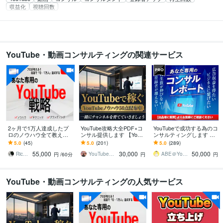
収益化
視聴回数
YouTube・動画コンサルティングの関連サービス
2ヶ月で1万人達成したプ
YouTube攻略大全PDF×コ
YouTubeで成功する為のコ
ロのノウハウ全て教えま
ンサル提供します 【YouT
ンサルティングします マ
す 【購入審査あり】マー
ube攻略PDF】とコンサル
ーケティング、再生数、
5.0
(45)
5.0
(201)
5.0
(289)
ケティング、ブランディ
であなたのCHを伸ばす
チャンネル登録、サムネ
55,000
30,000
50,000
ング設計
イル、宣伝
Richard＠YouTubeを伸ばす
YouTubeマーケティング大関
ABE＠YouTubeコンサルティング
円
/60分
円
円
YouTube・動画コンサルティングの人気サービス