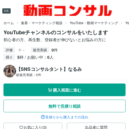
1/1
ホーム
集客・マーケティング相談
YouTube・動画マーケティング
Y
YouTubeチャンネルのコンサルをいたします
初心者の方、再生数、登録者が伸びないとお悩みの方に
-
0
件
評価
販売実績
5
枠 / お願い中：
0
人
残り
【SNSコンサルタント】なるみ
総販売実績：
0件
購入画面に進む
無料で見積り相談
見積りから購入までの流れ
お気に入り(3)
出品者に質問