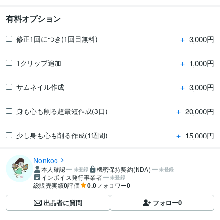
有料オプション
＋
3,000円
修正1回につき(1回目無料)
＋
1,000円
1クリップ追加
＋
3,000円
サムネイル作成
＋
20,000円
身も心も削る超最短作成(3日)
＋
15,000円
少し身も心も削る作成(1週間)
Nonkoo
本人確認
機密保持契約(NDA)
未登録
未登録
インボイス発行事業者
未登録
総販売実績
0
評価
0.0
フォロワー
0
出品者に質問
フォロー
0