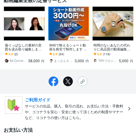
動画編集全般の定番サービス
撮りっぱなしの素材の意
SNSで映えるショート動
時間のないあなたの代わ
図を汲み取り編集します
画を格安で制作します 最
りに高品質の動画編集し
企画構成のアドバイス、
後まで見たくなるショー
ます 【制作実績700本
5.0
(2)
5.0
(34)
5.0
(118)
提案もいたします
ト動画作成します。
超!】顔が見える・人柄が
38,000
3,000
5,000
分かる編集者です。
All Connected 吉田稔
まっさんネット
TRYプロジェクト
円
円
円
ご利用ガイド
サービスの出品、購入、取引の流れ、お支払い方法・手数料
や、ココナラを安心・安全に使って頂くための制度やマナー
など、ココナラの使い方はこちら。
お支払い方法