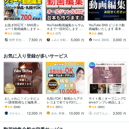
お急ぎ対応可！SNS用シ
YouTube動画編集からサム
YouTube SNS ビジネス動
ョート動画編集します ※Ti
ネまで一括対応します ／
画編集いたします 基本を
kTok、Instagram、YouTu
TikTokやリールも対応！
大切に分かりやすく丁寧
5.0
(133)
5.0
(17)
5.0
(98)
be、Xなど
企画から編集まで徹底サ
に対応させていただきま
7,500
5,000
3,000
ポート！
す！
牧野 哲也 ★ 動画編集まきくん
ふみと＠動画×台本
hana【動画編集】
円
円
円
お気に入り登録が多いサービス
おしゃれに！インタビュ
丸投げOK！動画からアテ
サイト風｜オープニングC
ー/講座動画など編集承り
レコまで全てを代行しま
anvaテンプレ納品します
ます PR動画/YouTube等も
す 日経トレンディ掲載さ
＼販売実績1000件以上！
5.0
(568)
5.0
(551)
4.8
(360)
おしゃれに編集させて頂
れました！某保険会社・
Canva無料でスマホでOK
12,000
10,000
3,500
きます！
音楽制作会社実績有
／
さかもと＠動画クリエイター
歩み_映像クリエイター
さぼてんぷれーと｜結婚式を、もっと楽しく
円
円
円