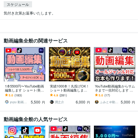
スケジュール
気付き次第お返事いたします。
動画編集全般の関連サービス
1本5500円〜YouTube動画
実績1000本！丸投げOK！
YouTube動画編集からサム
編集します ショート/美容/
ショート動画編集します
ネまで一括対応します ／
エンタメ/ビジネス/対談な
〜YouTube shorts・TikTo
TikTokやリールも対応！
5.0
(183)
4.9
(281)
5.0
(17)
んでもOK！
k・リール対応〜
企画から編集まで徹底サ
5,500
6,000
5,000
ポート！
yuyu 動画編集 サムネ制作
潤之介
ふみと＠動画×台本
円
円
円
動画編集全般の人気サービス