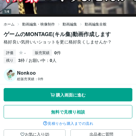
1/4
ホーム
動画編集・映像制作
動画編集
動画編集全般
ゲームのMONTAGE(キル集)動画作成します
格好良い気持いいショットを更に格好良くしませんか？
-
0
件
評価
販売実績
3
枠 / お願い中：
0
人
残り
Nonkoo
総販売実績：
0件
購入画面に進む
無料で見積り相談
見積りから購入までの流れ
お気に入り(2)
出品者に質問