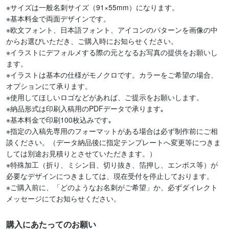
※サイズは一般名刺サイズ（91×55mm）になります。

※基本料金で両面デザインです。

※欧文フォント、日本語フォント、アイコンのパターンを画像の中
からお選びいただき、ご購入時にお知らせください。

※イラストにデフォルメする際の元となるお写真の提供をお願いし
ます。

※イラストは基本の仕様がモノクロです。カラーをご希望の場合、
オプションにて承ります。

※使用してほしいロゴなどがあれば、ご提示をお願いします。

※納品形式は印刷入稿用のPDFデータで承ります｡

※基本料金で印刷100枚込みです｡

※指定の入稿先専用のフォーマットがある場合は必ず制作前にご相
談ください。（データ納品後に指定テンプレートへ変更等につきま
しては別途お見積りとさせていただきます。）

※特殊加工（折り、ミシン目、切り抜き、箔押し、エンボス等）が
必要なデザインにつきましては、現在受付を停止しております。

※ご購入前に、「どのようなお名刺がご希望」か、必ずダイレクト
メッセージにてお知らせください。
購入にあたってのお願い