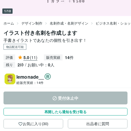
1/10
ホーム
デザイン制作
名刺作成・名刺デザイン
ビジネス名刺・ショッ
イラスト付き名刺を作成します
手書きイラストであなたの個性を引き出す！
物品配送可能
5.0
(11)
14
件
評価
販売実績
2
枠 / お願い中：
0
人
残り
lemonade__
総販売実績：
14件
受付休止中
再開したら通知を受け取る
お気に入り(30)
出品者に質問