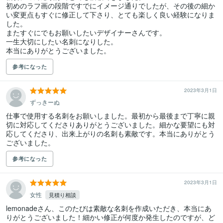
初めのラフ画の段階ですでにイメージ通りでしたが、その後の細か
い変更点もすぐに修正して下さり、とても楽しく良い経験になりま
した。

またすぐにでもお願いしたいデザイナーさんです。

一生大切にしたい名刺になりした。

本当にありがとうございました。
参考になった
2023年3月1日
ずっきーぬ
仕事で使用する名刺をお願いしました。最初から最後まで丁寧に親
切に対応してくださりありがとうございました。細かな要望にも対
応してくださり、出来上がりの名刺も素敵です。本当にありがとう
ございました。
参考になった
2023年3月1日
女性
見積り相談
lemonadeさん、このたびは素敵な名刺を作成いただき、本当にあ
りがとうございました！細かい修正が何度か発生したのですが、ど