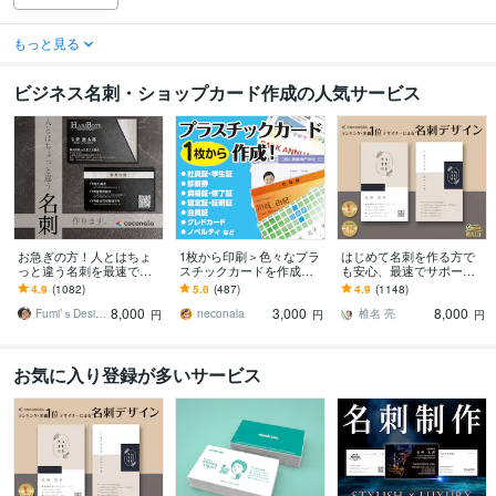
もっと見る
ビジネス名刺・ショップカード作成の人気サービス
お急ぎの方！人とはちょ
1枚から印刷＞色々なプラ
はじめて名刺を作る方で
っと違う名刺を最速で作
スチックカードを作成し
も安心、最速でサポート
ります あなただけのオリ
ます 認定証・学生証・社
します 名刺デザイン実績
4.9
(1082)
5.0
(487)
4.9
(1148)
ジナル名刺を！翌日まで
員証・クレドなどクレカ
最多のプロデザイナーが
8,000
3,000
8,000
にデザイン作成します！
サイズのカードに印刷
デザインいたします!
Fumi’ｓDesign
neconala
椎名 亮
円
円
円
お気に入り登録が多いサービス