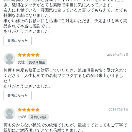
き、繊細なタッチがとても素敵で本当に気に入っています。

友人にも似ている・雰囲気に合っていると言ってもらえて、とても
特別な名刺になりました。

細かい修正のお願いにも迅速にご対応いただき、予定よりも早く納
品されて本当に感謝です。

ありがとうございました！
参考になった
2023年3月15日
女性
見積り相談
何度も何度も修正に対応していただき、追加項目も快く受け入れて
くださり、人生初めての名刺ワクワクするものが出来上がりまし
た！

ありがとうございました。
参考になった
2023年3月8日
kiy26
見積り相談
何も分からない状態での依頼でしたが、最後までとってもご丁寧で
親切にご対応頂けてとても信頼できました。
