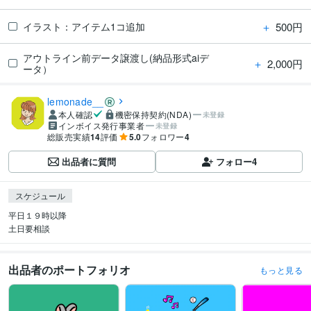
＋
500円
イラスト：アイテム1コ追加
アウトライン前データ譲渡し(納品形式aiデ
＋
2,000円
ータ）
lemonade__
本人確認
機密保持契約(NDA)
未登録
インボイス発行事業者
未登録
総販売実績
14
評価
5.0
フォロワー
4
出品者に質問
フォロー
4
スケジュール
平日１９時以降

土日要相談
出品者のポートフォリオ
もっと見る