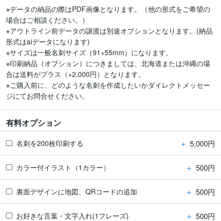
※データの納品の際はPDF画像となります。（他の形式をご希望の
場合はご相談ください。）

※アウトライン前データの譲渡は別途オプションとなります。(納品
形式はaiデータになります)

※サイズは一般名刺サイズ（91×55mm）になります。

※印刷納品（オプション）につきましては、北海道または沖縄の場
合は送料がプラス（+2,000円）となります。

※ご購入前に、どのような名刺を作成したいかダイレクトメッセー
有料オプション
＋
5,000円
名刺を200枚印刷する
＋
500円
カラー付イラスト（1カラー）
＋
500円
裏面デザインに地図、QRコードの追加
＋
500円
お好きな言葉・文字入れ(1フレーズ)