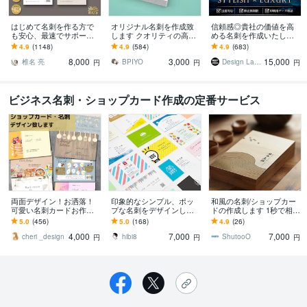
はじめて名刺を作る方で
オリジナル名刺を作成致
信頼感◎貴社の価値を高
も安心、最速でサポート
します クオリティの高い
める名刺を作成いたしま
します 名刺デザイン実績
素敵な名刺デザインを
す 修正回数無制限◇スタ
4.9
(1148)
4.9
(584)
4.9
(683)
最多のプロデザイナーが
イリッシュ＆高級感で魅
8,000
3,000
15,000
デザインいたします!
せるモダンデザイン
椎名 亮
BPIYO
Design Lab｜名刺・地図・印刷物
円
円
円
ビジネス名刺・ショップカード作成の定番サービス
両面デザイン！お洒落！
印象的なシンプル、ポッ
和風の名刺/ショップカー
可愛い名刺カードお作り
プな名刺をデザインしま
ドの作成します 1秒で相手
します こだわり！名刺や
す プロが洗練された名刺
の心を掴む印象を一瞬で
5.0
(456)
5.0
(168)
4.9
(26)
お店のポイントカード、
をデザインします
伝えるデザイン
4,000
7,000
7,000
お作りしませんか？
cheri _design
hibi8
ShutooO
円
円
円