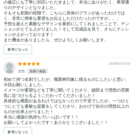
の修正にも丁寧に対応いただきまして、本当にありがたく、希望通
りのデザインとなりました。

そもそも初期の段階で、こちらに具体のプランがあったわけでは
く、非常に簡単な要望をお伝えしただけだったのですが。。。

予想を超えた素敵なデザインを最初にしてくれましたことで、テン
ションがとても上がりました！そして完成品を見て、さらにテンシ
ョンが上がっております！

また機会がありましたら、ぜひよろしくお願いします。
参考になった
2023年2月15日
女性
見積り相談
初めて持つ名刺でしたが、職業柄印象に残るものにしたいと思い、
今回お願いしました。

イメージや要望などを丁寧に聞いてくださり、細部まで理想の雰囲
気に近づけらるようこだわってくださいました！

具体的な構図があるわけではなかったので不安でしたが、一つひと
つにとても素敵な提案をしてくださり、おかげで自分の理想以上の
ものが出来上がりました！

本当に感謝の気持ちでいっぱいです！！

お願いしてよかったです！ありがとうございました！！
参考になった