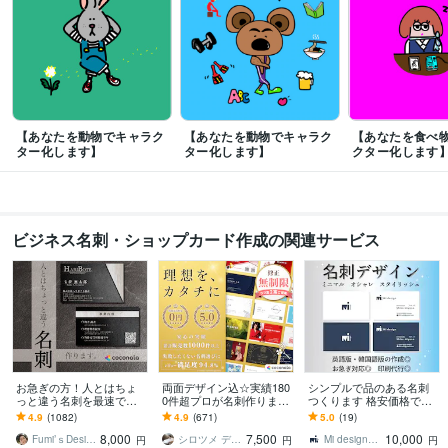
【あなたを動物でキャラク
【あなたを動物でキャラク
【あなたを食べ
ター化します】
ター化します】
クター化します
ビジネス名刺・ショップカード作成の関連サービス
お急ぎの方！人とはちょ
両面デザイン込☆実績180
シンプルで品のある名刺
っと違う名刺を最速で作
0件超プロが名刺作ります
つくります 格安価格でセ
ります あなただけのオリ
【印刷対応可】周りと差
ンスのいい名刺をデザイ
4.9
(1082)
4.9
(671)
5.0
(19)
ジナル名刺を！翌日まで
がつくあなただけのハイ
ンします
8,000
7,500
10,000
にデザイン作成します！
クオリティ名刺
Fumi’ｓDesign
シロツメ デザイン
Mi design…
円
円
円