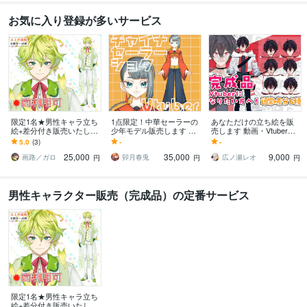
お気に入り登録が多いサービス
限定1名★男性キャラ立ち
1点限定！中華セーラーの
あなただけの立ち絵を販
絵+差分付き販売いたしま
少年モデル販売します シ
売します 動画・Vtuber・T
す Vtuberになりたい方・
ョタVtuberになりたい方
RPGなどに！
5.0
(3)
-
-
配信用キャラにおすす
必見！！
25,000
35,000
9,000
め！
画路／ガロ
卯月春兎
広ノ瀬レオ
円
円
円
男性キャラクター販売（完成品）の定番サービス
限定1名★男性キャラ立ち
絵+差分付き販売いたしま