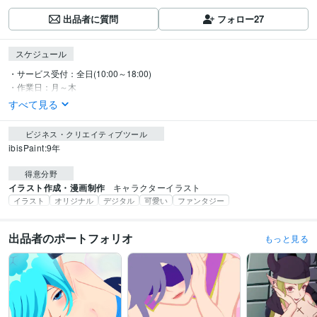
出品者に質問
フォロー
27
スケジュール
・サービス受付：全日(10:00～18:00)

・作業日：月～木
すべて見る
ビジネス・クリエイティブツール
ibisPaint:9年
得意分野
イラスト作成・漫画制作
キャラクターイラスト
イラスト
オリジナル
デジタル
可愛い
ファンタジー
出品者のポートフォリオ
もっと見る