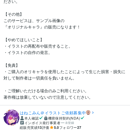
ださい。

【その他】

このサービスは、サンプル画像の

『オリジナルキャラ』の販売になります！

【やめてほしいこと】

・イラストの再配布や販売すること。

・イラストの自作の発言。

【免責】

・ご購入のオリキャラを使用したことによって生じた損害・損失に
対して制作者は一切責任を負いません。

・ご理解いただける場合のみご利用ください。

著作権は放棄していないので注意してください。
はねこみん＠イラストご依頼募集中
本人確認
機密保持契約(NDA)
インボイス発行事業者
未登録
総販売実績
13
評価
5.0
フォロワー
27