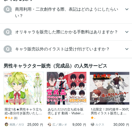
商用利用・二次創作する際、表記はどのようにしたらい
い？
オリキャラを販売した際にかかる手数料はありますか？
キャラ販売以外のイラストは受け付けていますか？
男性キャラクター販売（完成品）の人気サービス
限定1名★男性キャラ立ち
あなただけの立ち絵を販
1点限定！20代後半～30代
絵+差分付き販売いたしま
売します 動画・Vtuber・T
男性イラスト販売します
す Vtuberになりたい方・
RPGなどに！
酒好き男性にオススメ！S
5.0
(3)
-
-
配信用キャラにおすす
Dと表情差分5つ付で即日
25,000
9,000
30,000
め！
納品も可能！
画路／ガロ
広ノ瀬レオ
ルクス
円
円
円