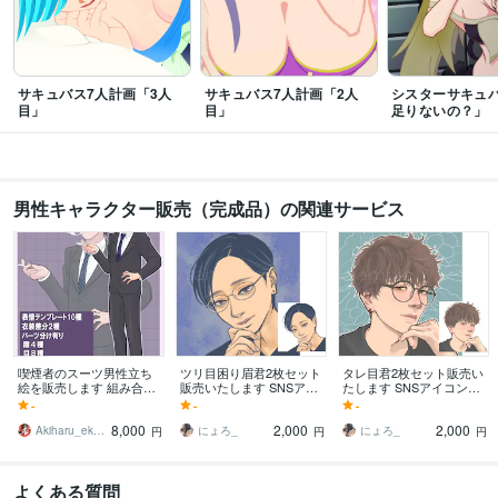
サキュバス7人計画「3人
サキュバス7人計画「2人
シスターサキュ
目」
目」
足りないの？」
男性キャラクター販売（完成品）の関連サービス
喫煙者のスーツ男性立ち
ツリ目困り眉君2枚セット
タレ目君2枚セット販売い
絵を販売します 組み合わ
販売いたします SNSアイ
たします SNSアイコン、
せ自由！TRPGや動画の立
コン、サムネなどにすぐ
サムネなどにすぐ使える
-
-
-
ち絵素材などに
使えるイラスト完成品で
イラスト完成品です
8,000
2,000
2,000
す
Akiharu_ekaki
にょろ_
にょろ_
円
円
円
よくある質問