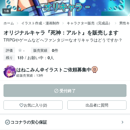
1/8
ホーム
イラスト作成・漫画制作
キャラクター販売（完成品）
男性キ
オリジナルキャラ『死神：アルト』を販売します
TRPGやゲームなどへファンタジーなオリキャラはどうですか？
-
0
件
評価
販売実績
1
枠 / お願い中：
0
人
残り
はねこみん＠イラストご依頼募集中
総販売実績：
13件
受付終了
お気に入り(2)
出品者に質問
ココナラの安心保証