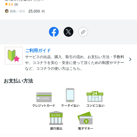
す Vtuberになりたい方・
5.0
(3)
配信用キャラにおすす
25,000
め！
画路／ガロ
円
ご利用ガイド
サービスの出品、購入、取引の流れ、お支払い方法・手数料
や、ココナラを安心・安全に使って頂くための制度やマナー
など、ココナラの使い方はこちら。
お支払い方法