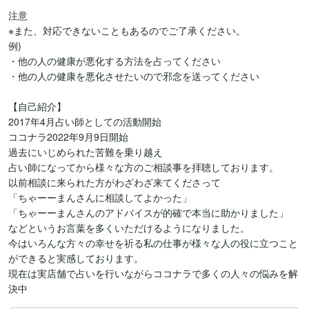
注意

※また、対応できないこともあるのでご了承ください。　

例)

・他の人の健康が悪化する方法を占ってください

・他の人の健康を悪化させたいので邪念を送ってください

【自己紹介】

2017年4月占い師としての活動開始

ココナラ2022年9月9日開始

過去にいじめられた苦難を乗り越え

占い師になってから様々な方のご相談事を拝聴しております。

以前相談に来られた方がわざわざ来てくださって

「ちゃーーまんさんに相談してよかった」

「ちゃーーまんさんのアドバイスが的確で本当に助かりました」

などというお言葉を多くいただけるようになりました。

今はいろんな方々の幸せを祈る私の仕事が様々な人の役に立つこと
ができると実感しております。

現在は実店舗で占いを行いながらココナラで多くの人々の悩みを解
決中