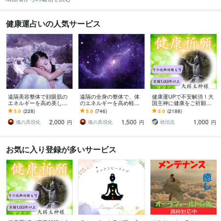
健康運占いの人気サービス
遠隔美容整体で顔眼肌の
遠隔の全身の整体で、体
健康運UPで不安解消！大
エネルギーを高め美しく
のエネルギーを高め軽く
国主神に健康をご祈願し
します この遠隔のエネル
します 遠隔の整体なのに
ます 長寿・厄除け・合
5.0
(228)
5.0
(746)
5.0
(2188)
ギーで美しさを醸し出し
なぜか体が良い感じで
格・必勝・安産・子宝の
2,000
1,500
1,000
てください
す！霊体レベルでの調整
祈願あり。ご家族にも！
魂の具現化
魂の具現化
琥珀流
円
円
円
お気に入り登録が多いサービス
満枠対応中