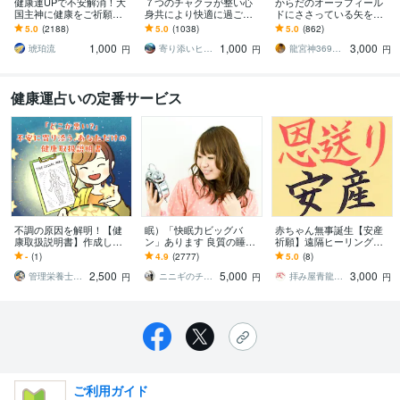
健康運UPで不安解消！大
７つのチャクラが整い心
からだのオーラフィール
国主神に健康をご祈願し
身共により快適に過ごせ
ドにささっている矢を抜
ます 長寿・厄除け・合
ます あなたのエネルギー
きます メンテナンス！ス
5.0
(2188)
5.0
(1038)
5.0
(862)
格・必勝・安産・子宝の
を浄化・修復・強化し、
トレス・心配・嫉妬から
1,000
1,000
3,000
祈願あり。ご家族にも！
軽やかな毎日へ
の矢を抜かせて頂きます
琥珀流
寄り添いヒーラー＊haru
龍宮神369叶龍大
円
円
円
健康運占いの定番サービス
不調の原因を解明！【健
眠）「快眠力ビッグバ
赤ちゃん無事誕生【安産
康取扱説明書】作成しま
ン」あります 良質の睡眠
祈願】遠隔ヒーリング行
す 「なんとなく不調」を
が得られるようになりま
います 母体と胎児の安
-
(1)
4.9
(2777)
5.0
(8)
解消！管理栄養士が星で
す。【300字鑑定付き】
全・無事祈願！心が軽く
2,500
5,000
3,000
紐解く体質改善
なる遠隔ヒーリング付
管理栄養士の星読みカウンセラー ☆ なお
ニニギのチカラ
拝み屋青龍のおまじない
円
円
円
き！
ご利用ガイド