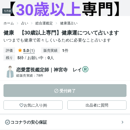
1/10
ホーム
占い
総合運鑑定
健康運占い
健康 【30歳以上専門】健康運について占います
いつまでも健康で若々しくいるために必要なこと占います
5.0
(1)
1
件
評価
販売実績
5
枠 / お願い中：
0
人
残り
恋愛霊視鑑定師｜神宮寺 レイ
総販売実績：
78件
受付終了
お気に入り(8)
出品者に質問
ココナラの安心保証