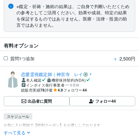
※鑑定・祈祷・施術の結果は、ご自身で判断いただくため
の参考としてご活用ください。効果や成就、特定の結果
を保証するものではありません。医療・法律・投資の助
言ではありません。
有料オプション
＋
2,500円
質問1つ追加
恋愛霊視鑑定師｜神宮寺 レイ
本人確認
機密保持契約(NDA)
インボイス発行事業者
未登録
総販売実績
78
評価
4.9
フォロワー
44
出品者に質問
フォロー
44
スケジュール
すべて見る