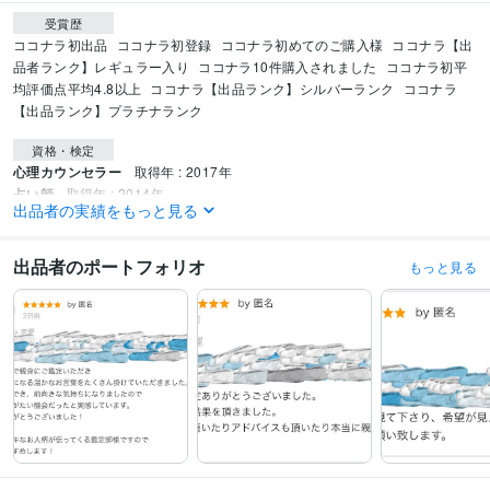
受賞歴
ココナラ初出品
ココナラ初登録
ココナラ初めてのご購入様
ココナラ【出
品者ランク】レギュラー入り
ココナラ10件購入されました
ココナラ初平
均評価点平均4.8以上
ココナラ【出品ランク】シルバーランク
ココナラ
【出品ランク】プラチナランク
資格・検定
心理カウンセラー
取得年 : 2017年
占い師
取得年 : 2014年
出品者の実績をもっと見る
得意分野
占い
あの人との恋愛占い
未来と乗り越える試練の鑑定
人には言いづら
出品者のポートフォリオ
もっと見る
い同性愛についての占い
金運上昇
健康占い
占い
霊視
霊視鑑定
金運
恋
恋愛
恋の行方
同性愛
未来
健康
占い
恋心・想い占い
占い
スピリチュアル
占い師
カウンセリング
恋心
本気
想い