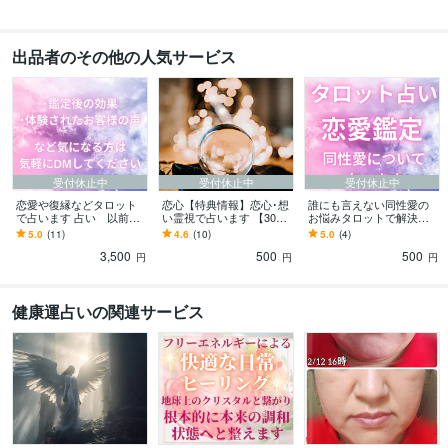
出品者のその他の人気サービス
受付休止中
受付休止中
受付休止中
恋愛や復縁などタロット
恋心【特典情報】恋心･想
誰にも言えない同性愛の
で占います 占い 以前購
い霊視で占います 【30歳
お悩みタロットで解決し
入された方のための商品
以上専門】大切なあの人
ます 本気で同性愛の悩み
5.0
(11)
4.6
(10)
5.0
(4)
の恋心知りたいですよ
を解決したい人のみ占い
3,500
500
500
ね？
ます
円
円
円
健康運占いの関連サービス