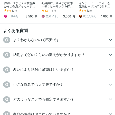
体調不良なぜ？潜在意識
心身共に、健やかな状態
インナービューティーを
からの緊急メッセージ視
へ導くヒーリングを行い
遠隔ヒーリングで引き出
てます 心と身体は繋がっ
ます ストレス解放/本来の
します 内面を磨くこと
5.0
(97)
5.0
(117)
5.0
(23)
ています声を聞くお手伝
調子を取り戻すフリーエ
で、心が変わり外面が変
3,500
3,000
4,000
いしてます
ネルギーヒーリング
わる、本物の美しさを！
コザの母
星河 イオナ
魂の具現化
円
円
円
よくある質問
よくわからないので不安です
納期までどのくらいの期間がかかりますか？
占いにより絶対に願望は叶いますか？
小さな悩みでも大丈夫ですか？
商品の販売はおこなっていますか？