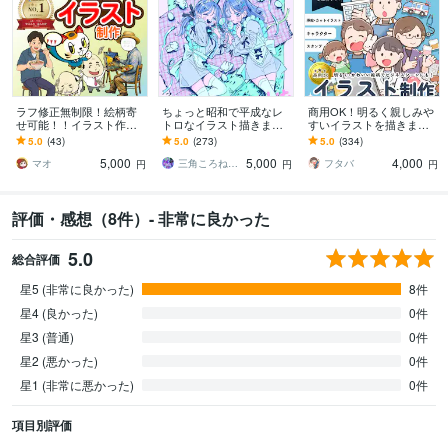
ラフ修正無制限！絵柄寄
ちょっと昭和で平成なレ
商用OK！明るく親しみや
せ可能！！イラスト作成
トロなイラスト描きます
すいイラストを描きます
します 【商用可】SNS集
昭和・平成レトロ☆ネオ
ビジネスシーンにも！We
5.0
(43)
5.0
(273)
5.0
(334)
客・キャラデザ・似顔
ン☆パステル
b・LP/医療/福祉/栄養/保育
5,000
5,000
4,000
絵・アイコン・配信対応
など
マオ
三角ころねる☆プロフ必読願います
フタバ
円
円
円
評価・感想（8件）- 非常に良かった
5.0
総合評価
星5 (非常に良かった)
8件
星4 (良かった)
0件
星3 (普通)
0件
星2 (悪かった)
0件
星1 (非常に悪かった)
0件
項目別評価