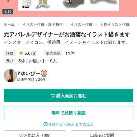
1/10
ホーム
イラスト作成・漫画制作
イラスト作成
人物イラスト作成
元アパレルデザイナーがお洒落なイラスト描きます
インスタ、アイコン、挿絵用、イメージをイラストに致します。
5.0
(8)
11
件
評価
販売実績
5
枠 / お願い中：
0
人
残り
Yゆいぴー
総販売実績：
20件
購入画面に進む
無料で見積り相談
見積りから購入までの流れ
お気に入り(69)
出品者に質問