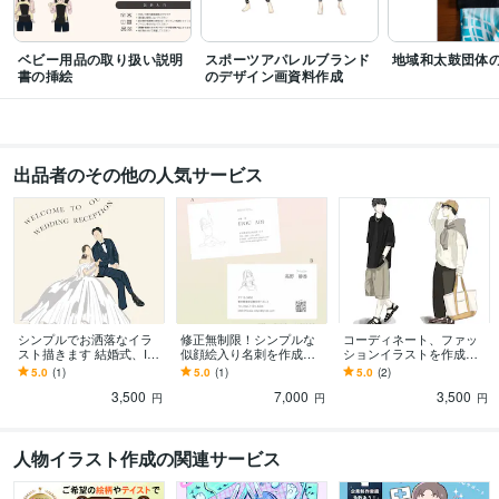
ベビー用品の取り扱い説明
スポーツアパレルブランド
地域和太鼓団体
書の挿絵
のデザイン画資料作成
出品者のその他の人気サービス
シンプルでお洒落なイラ
修正無制限！シンプルな
コーディネート、ファッ
スト描きます 結婚式、Ins
似顔絵入り名刺を作成し
ションイラストを作成致
tagram、アイコン、名
ます 印象に残るあなただ
します 元ファッションデ
5.0
(1)
5.0
(1)
5.0
(2)
刺、ポスター
けのお洒落なイラスト名
ザイナーがイラストを描
3,500
7,000
3,500
刺。
きます！
円
円
円
人物イラスト作成の関連サービス