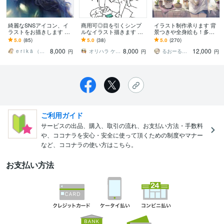
綺麗なSNSアイコン、イ
商用可◎目を引くシンプ
イラスト制作承ります 背
ラストをお描きします 鮮
ルなイラスト描きます イ
景つきや全身絵も！多用
やかな色彩であなただけ
ラストレーターが雑誌や
途に対応いたします。
5.0
(85)
5.0
(38)
5.0
(270)
のイラストを制作しま
WEBの挿し絵のお手伝い
8,000
8,000
12,000
す。
致します！
e r i k ä （えりか）
オリハラ ケイコ
るおーるおみ
円
円
円
ご利用ガイド
サービスの出品、購入、取引の流れ、お支払い方法・手数料
や、ココナラを安心・安全に使って頂くための制度やマナー
など、ココナラの使い方はこちら。
お支払い方法