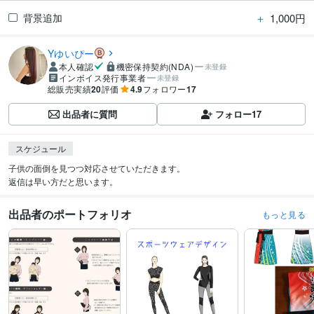
＋
1,000円
背景追加
Yゆいぴー
本人確認
機密保持契約(NDA)
未登録
インボイス発行事業者
未登録
総販売実績
20
評価
4.9
フォロワー
17
出品者に質問
フォロー
17
スケジュール
子供の面倒を見つつ対応させていただきます。

返信は早い方だと思います。
出品者のポートフォリオ
もっと見る