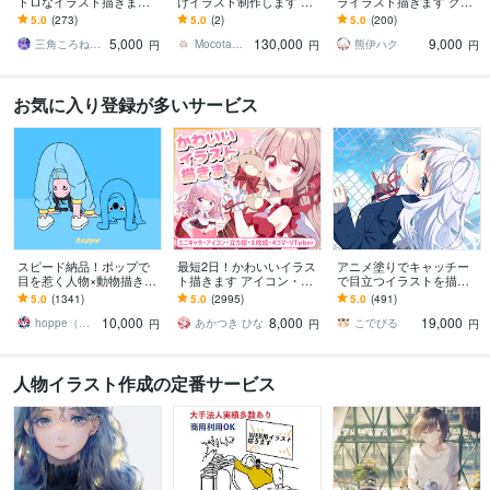
トロなイラスト描きます
けイラスト制作します 顔
ライラスト描きます グッ
昭和・平成レトロ☆ネオ
が良いイケケモVtuberに
ズ/動画/スタンプ/などに
5.0
(273)
5.0
(2)
5.0
(200)
ン☆パステル
なりたい方、お任せくだ
5,000
130,000
9,000
さい！
三角ころねる☆プロフ必読願います
Mocota（もこた）
熊伊ハク
円
円
円
お気に入り登録が多いサービス
スピード納品！ポップで
最短2日！かわいいイラス
アニメ塗りでキャッチー
目を惹く人物×動物描きま
ト描きます アイコン・ミ
で目立つイラストを描き
す 挿絵・動画・グッズな
ニキャラ・４コマ・立ち
ます 動画用、スチル、ア
5.0
(1341)
5.0
(2995)
5.0
(491)
ど鮮やかな配色で個性を
絵をスピード納品しま
イコン等、目を引くイラ
10,000
8,000
19,000
出したい方へ
す！
ストをご希望の方に！
hoppe（ほっぺ）
あかつき ひな
こでびる
円
円
円
人物イラスト作成の定番サービス