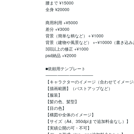
腰まで ¥15000

全身 ¥20000

商用利用 +¥5000

差分 +¥3000

背景（簡単な柄など）＋¥1000

背景（建物や風景など） +~¥10000（書き込
3回以上の修正 +¥1000

psd納品 +¥2000

■依頼用テンプレート

⸻⸻⸻⸻ 

【キャラクターのイメージ（合わせてイメージ
【描画範囲】（バストアップなど）

【服装】

【髪の色、髪型】

【目の色】

【構図や全体のイメージ】

【サイズ（A4、350dpiまで追加料金なし）】 

【実績公開の可・不可】
