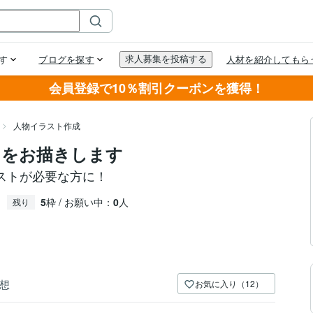
会員登録で10％割引クーポンを獲得！
人物イラスト作成
トをお描きします
ストが必要な方に！
5
枠 / お願い中：
0
人
残り
想
お気に入り（12）