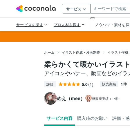
ホーム
イラスト作成・漫画制作
イラスト作成
柔らかくて暖かいイラス
アイコンやバナー、動画などのイラ
1
件
5.0
(1)
販売実績
評価
めえ（mee）
総販売実績：
14件
サービス内容
購入時のお願い
評価・感