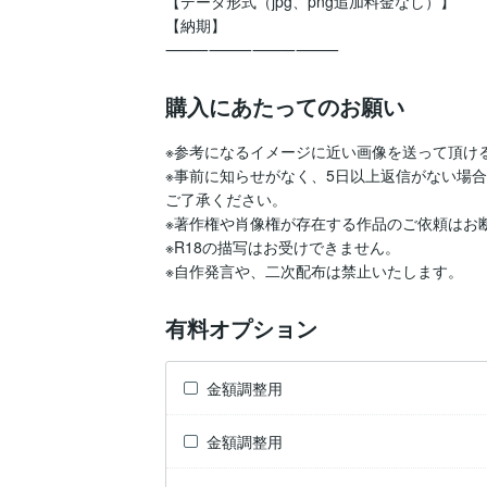
【データ形式（jpg、png追加料金なし）】 

【納期】

⸻⸻⸻⸻ 
購入にあたってのお願い
※参考になるイメージに近い画像を送って頂け
※事前に知らせがなく、5日以上返信がない場
ご了承ください。

※著作権や肖像権が存在する作品のご依頼はお
※R18の描写はお受けできません。

※自作発言や、二次配布は禁止いたします。
有料オプション
金額調整用
金額調整用