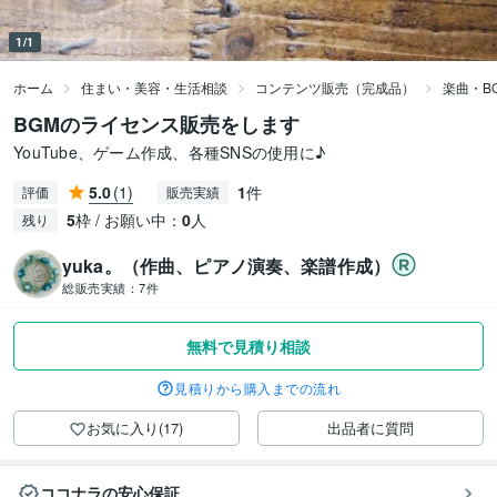
1/1
ホーム
住まい・美容・生活相談
コンテンツ販売（完成品）
楽曲・B
BGMのライセンス販売をします
YouTube、ゲーム作成、各種SNSの使用に♪
5.0
(1)
1
件
評価
販売実績
5
枠 / お願い中：
0
人
残り
yuka。（作曲、ピアノ演奏、楽譜作成）
総販売実績：
7件
無料で見積り相談
見積りから購入までの流れ
お気に入り(17)
出品者に質問
ココナラの安心保証