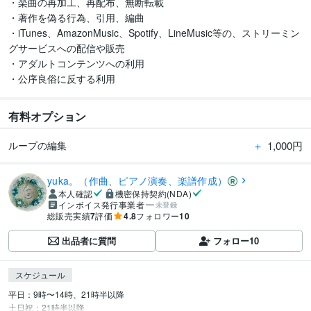
・楽曲の再加工、再配布、無断転載

・著作を偽る行為、引用、編曲

・iTunes、AmazonMusic、Spotify、LineMusic等の、ストリーミン
グサービスへの配信や販売

・アダルトコンテンツへの利用

・公序良俗に反する利用
有料オプション
＋
1,000円
ループの編集
yuka。（作曲、ピアノ演奏、楽譜作成）
本人確認
機密保持契約(NDA)
インボイス発行事業者
未登録
総販売実績
7
評価
4.8
フォロワー
10
出品者に質問
フォロー
10
スケジュール
平日：9時〜14時、21時半以降

土日祝：21時半以降