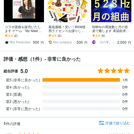
コラボ楽曲を販売いたし
最低価格！安い！BGM使
528Hzの周波数と月の音
ます ゲーム「My Maid Girl
用ライセンスお譲りしま
楽で癒します 承認欲求が
friend」テーマソング
す お得です！10曲毎での
満たされる感覚のヒーリ
5.0
(2)
5.0
(2)
5.0
(6)
買い切り制度！なんと10
ング音楽。ヒーリングBG
500
500
2,500
曲：500円！
M
RIG Production
hiro company
「月の雫」音楽工房
円
円
円
評価・感想（1件）- 非常に良かった
5.0
総合評価
星5 (非常に良かった)
1件
星4 (良かった)
0件
星3 (普通)
0件
星2 (悪かった)
0件
星1 (非常に悪かった)
0件
1
評価で絞り込む
件の評価