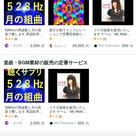
528Hzの周波数と月の音
貴方を観てインスピレー
コラボ楽曲を販売いたし
楽で癒します 承認欲求が
ションで音響芸術創りま
ます ゲーム「My Maid Girl
満たされる感覚のヒーリ
す 貴方の魅力可能性、人
friend」テーマソング
5.0
(6)
-
5.0
(2)
ング音楽。ヒーリングBG
間像をミニマルミュージ
2,500
20,000
500
M
カルアートにします
「月の雫」音楽工房
もみじん
RIG Production
円
円
円
楽曲・BGM素材の販売の定番サービス
528Hzの周波数と月の音
コラボ楽曲を販売いたし
楽で癒します 承認欲求が
ます ゲーム「My Maid Girl
満たされる感覚のヒーリ
friend」テーマソング
5.0
(6)
5.0
(2)
ング音楽。ヒーリングBG
2,500
500
M
「月の雫」音楽工房
RIG Production
円
円