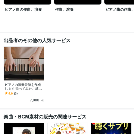
ピアノ曲の作曲、演奏
作曲、演奏
ピアノ曲の作曲
出品者のその他の人気サービス
ピアノの演奏音源を作成
します 歌ってみた、練習
用、オリジナル曲の伴奏
5.0
(3)
など幅広く対応♪
7,000
円
楽曲・BGM素材の販売の関連サービス