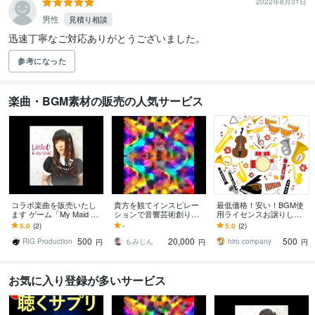
2022年8月31日
男性
見積り相談
迅速丁寧なご対応ありがとうございました。
参考になった
楽曲・BGM素材の販売の人気サービス
コラボ楽曲を販売いたし
貴方を観てインスピレー
最低価格！安い！BGM使
ます ゲーム「My Maid Girl
ションで音響芸術創りま
用ライセンスお譲りしま
friend」テーマソング
す 貴方の魅力可能性、人
す お得です！10曲毎での
5.0
(2)
-
5.0
(2)
間像をミニマルミュージ
買い切り制度！なんと10
500
20,000
500
カルアートにします
曲：500円！
RIG Production
もみじん
hiro company
円
円
円
お気に入り登録が多いサービス