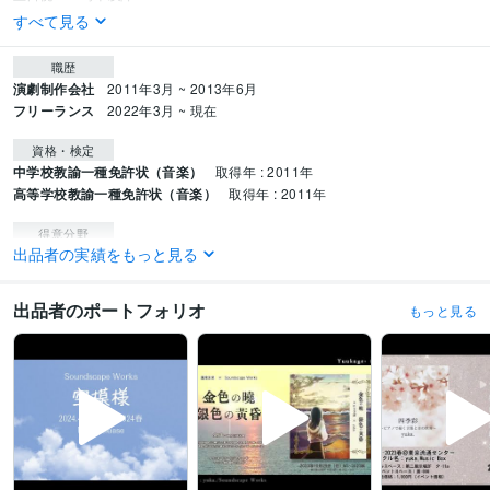
すべて見る
職歴
演劇制作会社
2011年3月 ~ 2013年6月
フリーランス
2022年3月 ~ 現在
資格・検定
中学校教諭一種免許状（音楽）
取得年 : 2011年
高等学校教諭一種免許状（音楽）
取得年 : 2011年
得意分野
出品者の実績をもっと見る
音楽制作・ナレーション
ピアノ演奏
音楽
楽器演奏
ピアノ
アレンジ
音楽制作・ナレーション
BGMの作成
出品者のポートフォリオ
もっと見る
音楽
BGM
作曲
ピアノ
バラード
切ない系
学歴
音楽大学
2007年3月 ~ 2011年2月
音楽大学附属高校
2004年3月 ~ 2007年2月