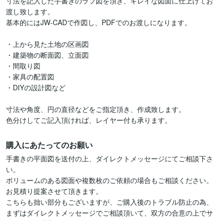
寸法を記入した手書きのラフ図を頂き、キレイな図面に仕上げてお
渡し致します。

基本的にはJW‐CADで作図し、PDFでのお渡しになります。

・上から見た土地の区画図

・建築物の断面図、立面図

・間取り図

・家具の配置図

・DIYの設計図など

寸法や角度、円の直径などをご指定頂き、作成致します。

購入にあたってのお願い
手書きの平面図を送付の上、ダイレクトメッセージにてご相談下さ
い。

ボリュームのある図面や複数枚のご依頼の場合もご相談ください。
お見積り提案させて頂きます。

こちらも拙い部分もございますが、ご購入後のトラブル防止の為、
まずはダイレクトメッセージでご相談頂いて、双方の合意の上でサ