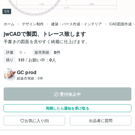
1/1
ホーム
デザイン制作
建築・パース作成・インテリア
CAD図面作成
jwCADで製図、トレース致します
手書きの図面を見やすく綺麗に仕上げます。
-
0
件
評価
販売実績
1
枠 / お願い中：
0
人
残り
GC prod
総販売実績：
0件
受付休止中
再開したら通知を受け取る
お気に入り(0)
出品者に質問