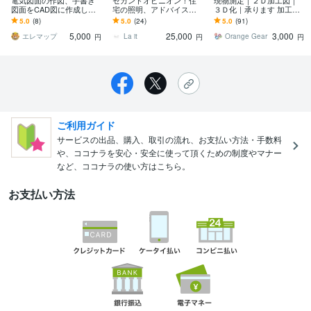
電気図面の作図、手書き
セカンドオピニオン！住
現物測定｜２Ｄ加工図｜
図面をCAD図に作成しま
宅の照明、アドバイスし
３Ｄ化｜承ります 加工業
す 毎日の業務に追われて
ます ハウスメーカーが作
者へそのまま渡せる図面
5.0
(8)
5.0
(24)
5.0
(91)
図面を書く暇がないあな
った照明・スイッチ計画
に仕上げます
5,000
25,000
3,000
たに
をより快適に！
エレマップ
La it
Orange Gear
円
円
円
ご利用ガイド
サービスの出品、購入、取引の流れ、お支払い方法・手数料
や、ココナラを安心・安全に使って頂くための制度やマナー
など、ココナラの使い方はこちら。
お支払い方法