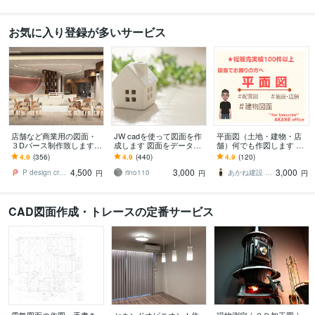
お気に入り登録が多いサービス
店舗など商業用の図面・
JW cadを使って図面を作
平面図（土地・建物・店
３Dパース制作致します
成します 図面をデータ
舗）何でも作図します 実
申請用図面や店舗のデザ
化、Jw cadのデータ修正
績200件！不動産/営業所/
4.9
(356)
4.9
(440)
4.9
(120)
イン提案まで幅広く対応
します。
事務所/民泊/施設/駐車場
4,500
3,000
3,000
します！
P design create
rino110
あかね建設 AKANEoffice
円
円
円
CAD図面作成・トレースの定番サービス