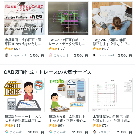
家具図面・造作図面・詳
JW-CADで図面作成・ト
JW_CADで図面の作図、
細図面の作成をいたしま
レース・データ化致しま
修正します 女性ならでは
す 図面作成致します。メ
す 実績100件まで特別価
の視点で丁寧に作図、ト
5.0
(33)
5.0
(109)
5.0
(479)
ーカー様デザイナー様か
格3000円～＞現役女性建
レースをいたします。
5,000
3,000
3,000
らの依頼を承ります
築設計士
design Factory・neo
こちっぷ【CAD屋さん】
Paw’s hand
円
円
円
CAD図面作成・トレースの人気サービス
建築設計サポート！あら
建築物の省エネ計算しま
木造建築物の許容応力度
ゆる構造計算に対応しま
す ☆迅速・正確・安心の
計算をします 計算根拠に
す 構造設計・構造計算に
省エネ計算サービス
基づいた確かな強度の建
4.9
(133)
5.0
(67)
5.0
(72)
関すること何でもご依頼
物を建てよう！
30,000
35,000
75,000
ください。
まどか建築設計
まどか建築設計
ツマリデザイン建築設計
円
円
円