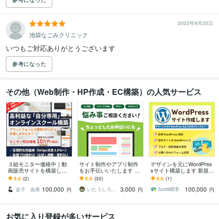
2023年9月25日
池袋なごみクリニック
いつもご対応ありがとうございます
参考になった
その他（Web制作・HP作成・EC構築）の人気サービス
３組モニター価格中｜動
サイト制作やアプリ制作
デザインを元にWordPres
画販売サイトを構築しま
をお手伝いいたします デ
sサイト構築します 新規構
す プラットフォームへの
ザイン・コーディング・
築・静的サイトのWordPr
5.0
(2)
5.0
(30)
5.0
(1)
高額手数料を卒業し利益
プログラミングの悩み事
ess化おまかせください！
100,000
3,000
100,000
を最大化します
相談ください！
金子 由美
いたうしろ｜Desigh ＆ Web
fumiWEB
円
円
円
お気に入り登録が多いサービス