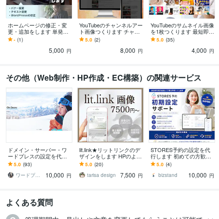
ホームページの修正・変
YouTubeのチャンネルアー
YouTubeのサムネイル画像
更・追加をします 単発O
ト画像つくります チャン
を1枚つくります 最短即日
K・相談無料！WordPress
ネルページの個性が活き
～3日以内に納品♪リクエ
-
(1)
5.0
(2)
5.0
(35)
サイトの修正・改善★
るヘッダー画像を作成！
スト通り作成【修正2回O
5,000
8,000
4,000
修正OK
K】
円
円
円
その他（Web制作・HP作成・EC構築）の関連サービス
ドメイン・サーバー・ワ
lit.link★リットリンクのデ
STORES予約の設定を代
ードプレスの設定を代行
ザインをします HPのよう
行します 初めての方歓迎
します 自分で１から作成
な魅力のあるlit.linkにしま
｜予約ページ公開までサ
5.0
(93)
5.0
(20)
5.0
(4)
したいが設定が複雑でで
せんか？
ポートします
10,000
7,500
10,000
きない方にオススメ！！
ワードプレスPro
tarisa design
bizstand
円
円
円
よくある質問