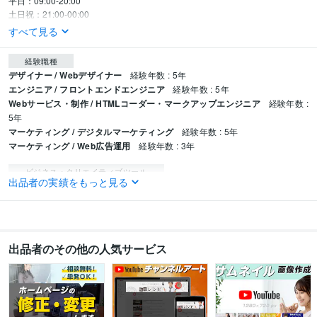
平日：09:00-20:00

土日祝：21:00-00:00
すべて見る
経験職種
デザイナー / Webデザイナー
経験年数 : 5年
エンジニア / フロントエンドエンジニア
経験年数 : 5年
Webサービス・制作 / HTMLコーダー・マークアップエンジニア
経験年数 :
5年
マーケティング / デジタルマーケティング
経験年数 : 5年
マーケティング / Web広告運用
経験年数 : 3年
ビジネス・クリエイティブツール
出品者の実績をもっと見る
WordPress:7年
JIMDO:1年
Excel:5年
Google スプレッドシート:5年
Google スライド:2年
Google ドキュメント:5年
Word:7年
Google Analytics:6年
Google Search Console:5年
Google Tag Manager:4年
PageSpeed Insights:4年
Adobe Photoshop:6年
Adobe Premiere Pro:3年
iMovie:2年
Vrew:2年
出品者のその他の人気サービス
得意分野
デザイン制作
Webページデザイン
Web制作・Webマ