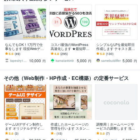
なんでもOK！1万円で仕
コスパ最強のWordPress
シンプルなLPを最短即日
事をします 現役Webデザ
高速化します ★最短即日
作成します テキスト原稿
イナーが誠実に対応しま
★検索順位ＵＰ！★100点
を元にhtmlとcssだけでコ
5.0
(49)
4.8
(295)
5.0
(130)
す
実績★アクセス数ＵＰ！
ーディングします。
10,000
5,000
5,000
★
tapestry1975
kamata4649
samebutdiffer
円
円
円
その他（Web制作・HP作成・EC構築）の定番サービス
ゲームUIデザイン制作し
作成したホームページの
調整用｜ホームページサ
ます オリジナルデザイン
管理を行います スタンダ
ービスの調整します 当方
のUIが欲しい方へ
ードプラン（25,000円/
のホームページ制作サー
5.0
(3)
-
(15)
5.0
(7)
月） → おすすめ！
ビスをご利用の向け