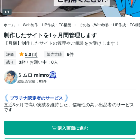
1/1
ホーム
Web制作・HP作成・EC構築
その他（Web制作・HP作成・EC構
制作したサイトを1ヶ月間管理します
【月額】制作したサイトの管理やご相談をお受けします！
5.0
(3)
6
件
評価
販売実績
3
枠 / お願い中：
0
人
残り
ミムロ mimro
総販売実績：
63件
プラチナ認定者の
サービス
直近3ヶ月で高い実績を維持した、信頼性の高い出品者のサービス
です
購入画面に進む