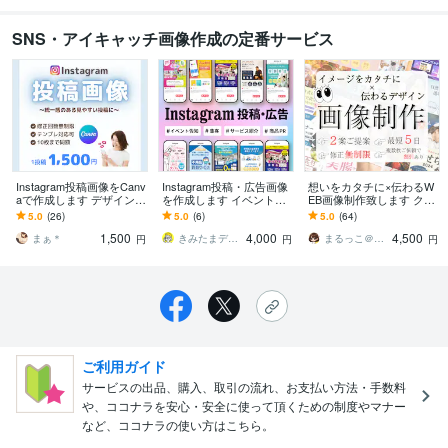
SNS・アイキャッチ画像作成の定番サービス
Instagram投稿画像をCanv
Instagram投稿・広告画像
想いをカタチに×伝わるW
aで作成します デザインが
を作成します イベント告
EB画像制作致します クラ
苦手な方でも安心◎やさ
知・集客・サービス紹介
ファン画像/ヘッダー/バナ
5.0
(26)
5.0
(6)
5.0
(64)
しく伝わる投稿を作成し
に使える画像を制作
ー/SNS広告/サムネイル等
1,500
4,000
4,500
ます
まぁ＊
きみたまデザイン
まるっこ＠心をつなぐWebデザイナー
円
円
円
ご利用ガイド
サービスの出品、購入、取引の流れ、お支払い方法・手数料
や、ココナラを安心・安全に使って頂くための制度やマナー
など、ココナラの使い方はこちら。