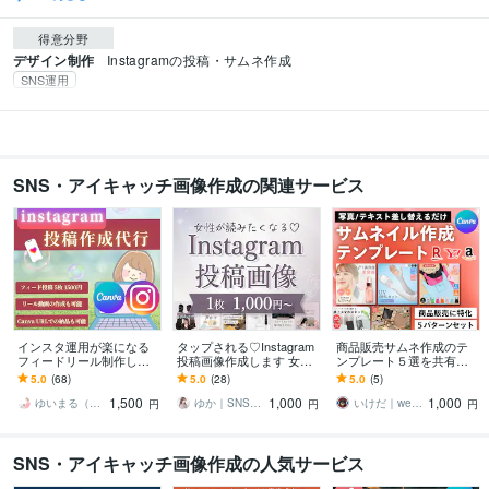
得意分野
デザイン制作
Instagramの投稿・サムネ作成
SNS運用
SNS・アイキャッチ画像作成の関連サービス
インスタ運用が楽になる
タップされる♡Instagram
商品販売サムネ作成のテ
フィードリール制作しま
投稿画像作成します 女性
ンプレート５選を共有し
す Canvaテンプレートで
向け｜世界観を整えて集
ます Canva無料プランで
5.0
(68)
5.0
(28)
5.0
(5)
すぐ投稿！インスタ映え
客サポート
使える！自由に編集でき
1,500
1,000
1,000
も◎
るデザイン集◎
ゆいまる（Canva★デザイナー）
ゆか｜SNS・資料デザイン
いけだ｜web画像デザイン全般
円
円
円
SNS・アイキャッチ画像作成の人気サービス