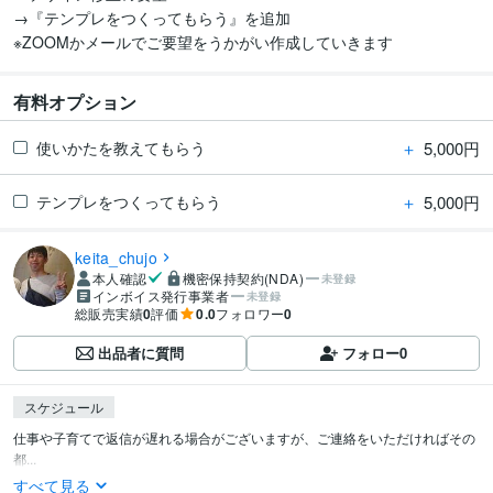
→『テンプレをつくってもらう』を追加

※ZOOMかメールでご要望をうかがい作成していきます
有料オプション
＋
5,000円
使いかたを教えてもらう
＋
5,000円
テンプレをつくってもらう
keita_chujo
本人確認
機密保持契約(NDA)
未登録
インボイス発行事業者
未登録
総販売実績
0
評価
0.0
フォロワー
0
出品者に質問
フォロー
0
スケジュール
仕事や子育てで返信が遅れる場合がございますが、ご連絡をいただければその
都...
すべて見る