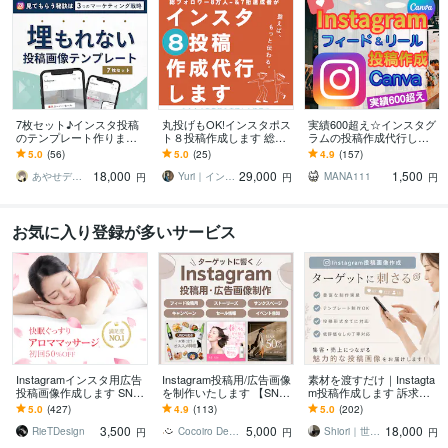
7枚セット♪インスタ投稿
丸投げもOK!インスタポス
実績600超え☆インスタグ
のテンプレート作ります
ト８投稿作成します 総FW
ラムの投稿作成代行しま
もうキレイなだけじゃダ
8万人〜達成＆個人法人の
す Instagram運用OK☆フ
5.0
(56)
5.0
(25)
4.9
(157)
メ！3つの戦略で埋もれな
インスタサポート件数70
ィード・リールCanva制
18,000
29,000
1,500
い投稿を制作
件〜有
作
あやせデザイン
Yuri｜インスタ運用・WEBデザイン
MANA111
円
円
円
お気に入り登録が多いサービス
Instagramインスタ用広告
Instagram投稿用/広告画像
素材を渡すだけ｜Instagta
投稿画像作成します SNS
を制作いたします 【SNS
m投稿作成します 訴求力
で集客アップ！！商品の
画像】1枚だけでも表紙〜
のあるフィード・リール
5.0
(427)
4.9
(113)
5.0
(202)
宣伝広告などにも♪
サンクスページ丸々でもO
動画・広告画像作成しま
3,500
5,000
18,000
K♪
す
RieTDesign
Cocoiro Design
Shiori｜世界観クリエイター
円
円
円