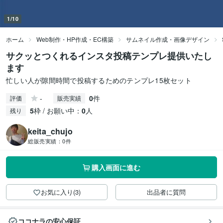
1/10
ホーム
Web制作・HP作成・EC構築
サムネイル作成・画像デザイン
サクッとつくれるインスタ投稿テンプレ提供いたし
ます
忙しい人が隙間時間で投稿するためのテンプレ15枚セット
-
0
件
評価
販売実績
5
枠 / お願い中：
0
人
残り
keita_chujo
総販売実績：
0件
購入画面に進む
お気に入り(3)
出品者に質問
ココナラの安心保証