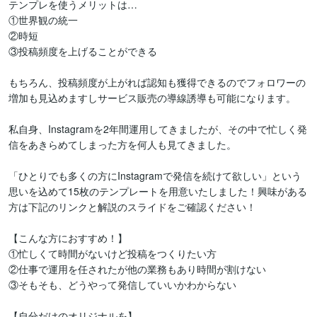
テンプレを使うメリットは…

①世界観の統一

②時短

③投稿頻度を上げることができる

もちろん、投稿頻度が上がれば認知も獲得できるのでフォロワーの
増加も見込めますしサービス販売の導線誘導も可能になります。

私自身、Instagramを2年間運用してきましたが、その中で忙しく発
信をあきらめてしまった方を何人も見てきました。

「ひとりでも多くの方にInstagramで発信を続けて欲しい」という
思いを込めて15枚のテンプレートを用意いたしました！興味がある
方は下記のリンクと解説のスライドをご確認ください！

【こんな方におすすめ！】

①忙しくて時間がないけど投稿をつくりたい方

②仕事で運用を任されたが他の業務もあり時間が割けない

③そもそも、どうやって発信していいかわからない

【自分だけのオリジナルを】
