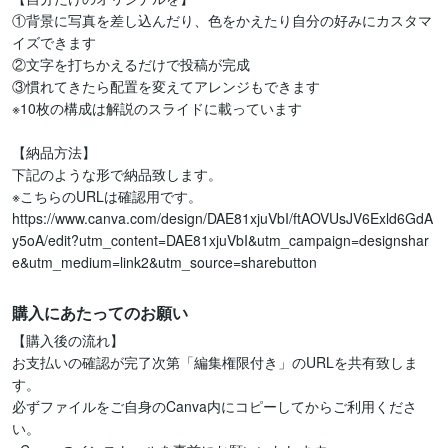
①背景に写真を差し込んだり、色をかえたり自分の好みにカスタマ
イズできます

②文字を打ちかえるだけで投稿が完成

③慣れてきたら配置を変えてアレンジもできます

※10枚の構成は解説のスライドに載っています

【納品方法】

下記のような形で納品致します。

※こちらのURLは確認用です。

https://www.canva.com/design/DAE81xjuVbI/ftAOVUsJV6Exld6GdA
y5oA/edit?utm_content=DAE81xjuVbI&utm_campaign=designshar
e&utm_medium=link2&utm_source=sharebutton
購入にあたってのお願い
【購入後の流れ】

お支払いの確認が完了次第「編集権限付き」のURLを共有致しま
す。

必ずファイルをご自身のCanva内にコピーしてからご利用くださ
い。
