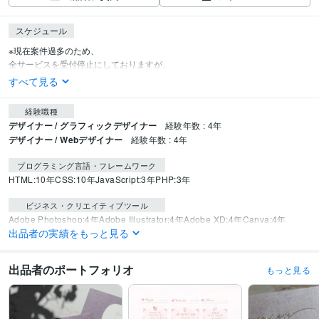
スケジュール
※現在案件過多のため、

全サービスを受付停止にしておりますが、
すべて見る
経験職種
デザイナー / グラフィックデザイナー
経験年数 : 4年
デザイナー / Webデザイナー
経験年数 : 4年
プログラミング言語・フレームワーク
HTML:10年
CSS:10年
JavaScript:3年
PHP:3年
ビジネス・クリエイティブツール
Adobe Photoshop:4年
Adobe Illustrator:4年
Adobe XD:4年
Canva:4年
出品者の実績をもっと見る
Figma:4年
WordPress:4年
STUDIO:4年
ペライチ:2年
Wix:2年
BASE:3年
Google Analytics:2年
Google Search Console:2年
Procreate:1年
出品者のポートフォリオ
もっと見る
得意分野
Web制作・HP作成・EC構築
【HP制作】
【アメブロカスタマイズ】
【li
t.link(リットリンク)】
【LINEリッチメニュー】
【バナー・ヘッダー画
像】
【ココナラ出品用画像】
【YouTubeサムネイル】
【Instagram投稿