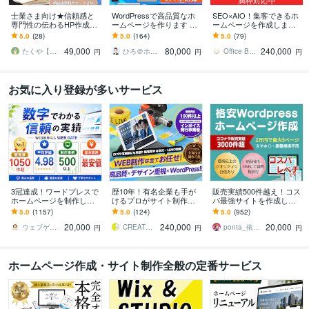
士業さま向け★信頼感と
WordPressで高品質なホ
SEO×AIO！集客できるホ
専門性の伝わるHP作成し
ームページを作ります シ
ームページを作成します
ます 弁護士様、司法書士
ンプル/SEO/ホームペー
★ 初心者歓迎！オリジナ
5.0
(28)
5.0
(164)
5.0
(79)
様、行政書士様、社労士
ジ/おしゃれ/スタイリッシ
ルデザイン！簡単更新！
49,000
80,000
240,000
様、税理士様向けに！
ュ
オシャレなＨＰ
たくや【WEB制作 G_conure】
ひろ＠ホームページ制作
Office Bouquetgarni
円
円
円
お気に入り登録が多いサービス
3冠達成！ワードプレスで
歴10年！有名企業も手が
販売実績500件越え！コス
ホームページを制作しま
けるプロがサイト制作し
パ最強サイトを作成しま
す WEB制作＆デザイン部
ます 初心者でも安心★ヒ
す 起業、副業、ブログ！
5.0
(1157)
5.0
(124)
5.0
(952)
門1位（販売数・評価数・
アリング重視・要望に沿
WPで更新楽々！オリジナ
20,000
240,000
20,000
お気に入り数）
って柔軟に対応可能
ルデザイン可能
ウェブゲート
CREATORSZERO
ponta_依頼多数のため返信遅れます
円
円
円
ホームページ作成・サイト制作全般の定番サービス