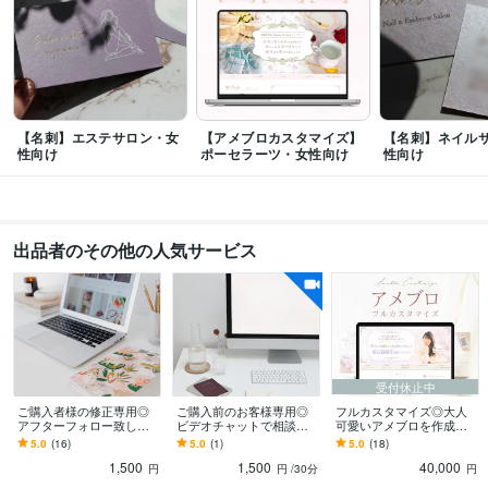
用画像】
【ご購入者様限定】修正専用メニュー
【ご購入前相談】ビデオ
チャット
サロン
美容サロン
美容業界
女性向け
大人可愛い
フェミニン
お洒落
占い
スピリチュアル
スピ系
デザイン制作
【名刺・ショップカード・チラシ制作】
【ロゴ制作】
サロン
美容サロン
女性向け
美容業界
占い
スピリチュアル
スピ系
ビジネス
フェミニン
大人可愛い
【名刺】エステサロン・女
【アメブロカスタマイズ】
【名刺】ネイル
性向け
ポーセラーツ・女性向け
性向け
学歴
某都内専門学校 WEBデザインコース講師
2020年12月 ~ 現在
某オンラインスクール WEBデザインコース講師
2021年12月 ~ 現在
出品者のその他の人気サービス
受付休止中
ご購入者様の修正専用◎
ご購入前のお客様専用◎
フルカスタマイズ◎大人
アフターフォロー致しま
ビデオチャットで相談の
可愛いアメブロを作成し
す 納品させていただいた
ります 【相談用】ご購入
ます 【限定1枠】フェミニ
5.0
(16)
5.0
(1)
5.0
(18)
内容を一部変更したい場
前にビデオチャットでご
ンで大人可愛い＊オリジ
1,500
1,500
40,000
合ご利用ください◎
相談したい方はこちら
ナルデザイン♩
円
円
/30分
円