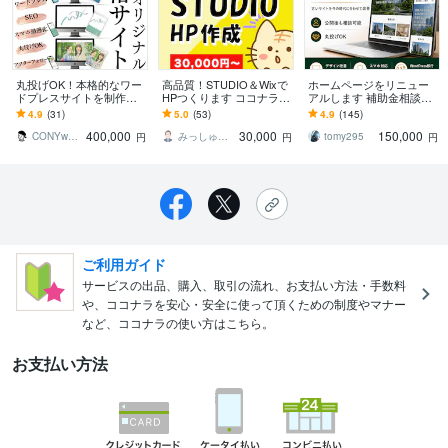
丸投げOK！本格的なワー
高品質！STUDIO＆Wixで
ホームページをリニュー
ドプレスサイトを制作し
HPつくります ココナラ歴
アルします 補助金相談
ます 画像作成も料金内！
4年の制作者が寄り添って
可。更新しやすいHP制
4.9
(31)
5.0
(53)
4.9
(145)
納品後アフターフォロー1
品質の高いHPを作りま
作。制作実績400件超。
400,000
30,000
150,000
ヶ月
す！
CONYworks
みっしゅ＠Web制作
tomy295
円
円
円
ご利用ガイド
サービスの出品、購入、取引の流れ、お支払い方法・手数料
や、ココナラを安心・安全に使って頂くための制度やマナー
など、ココナラの使い方はこちら。
お支払い方法