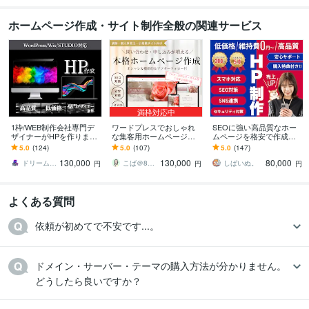
ホームページ作成・サイト制作全般の関連サービス
満枠対応中
1枠/WEB制作会社専門デ
ワードプレスでおしゃれ
SEOに強い高品質なホー
ザイナーがHPを作ります
な集客用ホームページ作
ムページを格安で作成し
ワードプレスからノーコ
ります 【SEO対策済・ス
ます ホームページ制作歴1
5.0
(124)
5.0
(107)
5.0
(147)
ードHP制作なら弊社にお
マホ対応・本格的】納品
0年以上！安いけど本格的
130,000
130,000
80,000
任せください！
後はご自身で更新可能
なHP制作
ドリーム＠WEB制作会社
こば＠8月7日～8月16日夏季休業
しばいぬ。
円
円
円
よくある質問
依頼が初めてで不安です...。
ドメイン・サーバー・テーマの購入方法が分かりません。
どうしたら良いですか？