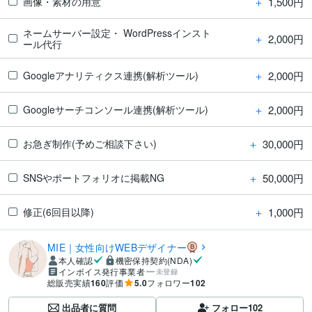
＋
1,500円
画像・素材の用意
ネームサーバー設定・ WordPressインスト
＋
2,000円
ール代行
＋
2,000円
Googleアナリティクス連携(解析ツール)
＋
2,000円
Googleサーチコンソール連携(解析ツール)
＋
30,000円
お急ぎ制作(予めご相談下さい)
＋
50,000円
SNSやポートフォリオに掲載NG
＋
1,000円
修正(6回目以降)
MIE｜女性向けWEBデザイナー
本人確認
機密保持契約(NDA)
インボイス発行事業者
未登録
総販売実績
160
評価
5.0
フォロワー
102
出品者に質問
フォロー
102