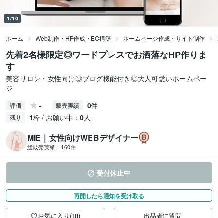
1/10
ホーム
Web制作・HP作成・EC構築
ホームページ作成・サイト制作
先着2名様限定◎ワードプレスでお洒落なHP作りま
す
美容サロン・女性向け◎ブログ機能付き◎大人可愛いホームペー
ジ
-
0
件
評価
販売実績
1
枠 / お願い中：
0
人
残り
MIE｜女性向けWEBデザイナー
総販売実績：
160件
受付休止中
再開したら通知を受け取る
お気に入り(18)
出品者に質問