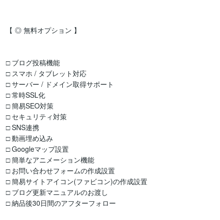
【 ◎ 無料オプション 】

□ ブログ投稿機能

□ スマホ / タブレット対応

□ サーバー / ドメイン取得サポート

□ 常時SSL化

□ 簡易SEO対策

□ セキュリティ対策

□ SNS連携

□ 動画埋め込み

□ Googleマップ設置

□ 簡単なアニメーション機能

□ お問い合わせフォームの作成設置

□ 簡易サイトアイコン(ファビコン)の作成設置

□ ブログ更新マニュアルのお渡し

□ 納品後30日間のアフターフォロー
