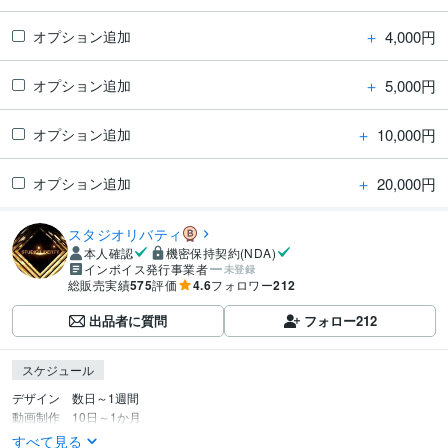
＋
4,000円
オプション追加
＋
5,000円
オプション追加
＋
10,000円
オプション追加
＋
20,000円
オプション追加
スタジオリバティ
本人確認
機密保持契約(NDA)
インボイス発行事業者
未登録
総販売実績
575
評価
4.6
フォロワー
212
出品者に質問
フォロー
212
スケジュール
デザイン　数日～1週間

動画制作　10日～1か月
すべて見る