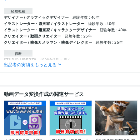
経験職種
デザイナー / グラフィックデザイナー
経験年数 : 40年
イラストレーター・漫画家 / イラストレーター
経験年数 : 40年
イラストレーター・漫画家 / キャラクターデザイナー
経験年数 : 40年
クリエイター / 動画クリエイター
経験年数 : 25年
クリエイター / 映像カメラマン・映像ディレクター
経験年数 : 25年
職歴
STUDIO LIBERTY
1998年3月 ~ 現在
出品者の実績をもっと見る
ビジネス・クリエイティブツール
Excel:25年
PowerPoint:25年
Adobe Photoshop:35年
Adobe Premiere Pro:25年
EDIUS:25年
Adobe Illustrator:35年
Adobe After Effects:20年
動画データ変換作成の関連サービス
得意分野
動画編集・映像制作
映像制作・動画編集・デザイン・ロゴ制作
ロゴデザ
イン
動画制作
映像編集
結婚式動画
プロフィールムービー
ミュージックビデオ
動画編集
モーションロゴ
エフェクト
オープニングムービー
編集