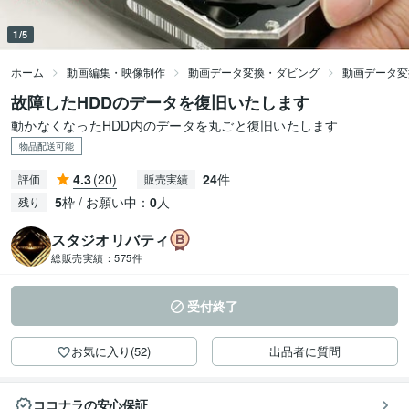
1/5
ホーム
動画編集・映像制作
動画データ変換・ダビング
動画データ変
故障したHDDのデータを復旧いたします
動かなくなったHDD内のデータを丸ごと復旧いたします
物品配送可能
4.3
(20)
24
件
評価
販売実績
5
枠 / お願い中：
0
人
残り
スタジオリバティ
総販売実績：
575件
受付終了
お気に入り(52)
出品者に質問
ココナラの安心保証