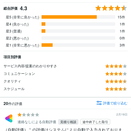
4.3
総合評価
星5 (非常に良かった)
15件
星4 (良かった)
1件
星3 (普通)
1件
星2 (悪かった)
0件
星1 (非常に悪かった)
3件
項目別評価
サービス内容/提案のわかりやすさ
コミュニケーション
クオリティ
スケジュール
20
評価で絞り込む
件の評価
2月19日
連絡なしによる自動評価
見積り相談
途中終了した取引
（自動評価）この評価はシステムにより自動で入力されておりま