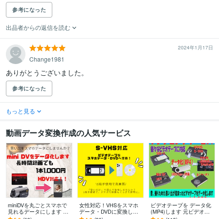
参考になった
出品者からの返信を読む
2024年1月17日
Change1981
ありがとうございました。
参考になった
もっと見る
動画データ変換作成の人気サービス
miniDVを丸ごとスマホで
女性対応！VHSをスマホ
ビデオテープを データ化
見れるデータにします 【1
データ・DVDに変換しま
(MP4)します 元ビデオテ
本一律1000円】時間制限
す 【1本一律1000円】時
ープ1本分、データ化の価