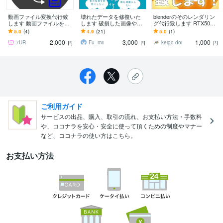
動画ファイル変換代行致
壊れたデータを修復いた
blenderのそのレンダリン
します 動画ファイルを指
します 破損した画像や動
グ代行致します RTX5090
定の形式に変換致しま
画を復元！AdobeやOffice
を使って最短でレンダリ
5.0
(4)
4.9
(21)
5.0
(1)
す！
もOK！
ング致します！
2,000
3,000
1,000
7UR
Fu_mii
keigo doi
円
円
円
ご利用ガイド
サービスの出品、購入、取引の流れ、お支払い方法・手数料
や、ココナラを安心・安全に使って頂くための制度やマナー
など、ココナラの使い方はこちら。
お支払い方法