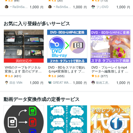
5.0
(69)
4.8
(30)
4.9
(113)
なし！miniDVをmp4変換
間制限無し！S端子接続で
格です
1,000
1,000
1,000
デジタル化
＊RaShiSa＊動画変換・HP作成
＊RaShiSa＊動画変換・HP作成
フジDVD
円
円
円
お気に入り登録が多いサービス
満枠対応中
VHSのテープをデジタル
DVD・BDをスマホで観れ
DVD・ブルーレイをmp4
変換します 昔のビデオを
るmp4変換致します プロ
データへ編集致します 高
スマホやDVDプレーヤー
の品質！大切な思い出を
品質なエンコード技術でm
5.0
(431)
5.0
(455)
5.0
(377)
で。簡易カビ除去対応
いつでもスマホで持ち歩
p4フォーマット変換！
1,000
1,000
1,000
ける！
四谷 VM4
GREAT WALL
動画工房。
円
円
円
動画データ変換作成の定番サービス