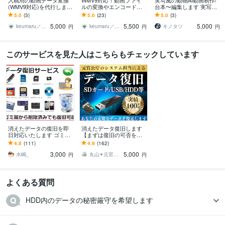
入稿用の動画データ変換
WMV9対応！動画ファイ
実写風の動物AI動画制作/
(WMV9対応)を代行します
ルの変換やエンコードし
台本〜編集します 実写み
デジタルサイネージ広
ます YouTube投稿用や、
たいに動く。動物AIショ
5.0
(3)
5.0
(23)
5.0
(3)
告・自治体・企業CMを入
各種SNSアップ用などに
ートを1本から制作します
5,000
5,500
5,000
稿用にすぐ変換♪
対応します♪
keumaru／けうまる
keumaru／けうまる
キノタツ
円
円
円
このサービスを見た人はこちらもチェックしています
消えたデータの復旧を即
消えたデータ復旧します
日対応いたします ゴミ箱
【まずは復旧の可否を診
から消したデータも復旧
断させて頂きます。】
4.8
(111)
4.9
(162)
いたします！読み込まな
3,000
5,000
くてもOK
水嶋_
丸山✴︎元官公庁システム担当
円
円
よくある質問
HDD内のデータの秘密厳守を希望します