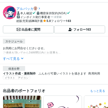
アルパッカ
本人確認
機密保持契約(NDA)
インボイス発行事業者
未登録
総販売実績
263
評価
5.0
フォロワー
163
出品者に質問
フォロー
163
スケジュール
お気軽にお問合せくださいませ。

ご連絡を頂いてから24時間以内にお返事を...
すべて見る
得意分野
イラスト作成・漫画制作
ふんわり可愛いイラストを描きます
商用利用
イラスト アイコン
出品者のポートフォリオ
もっと見る