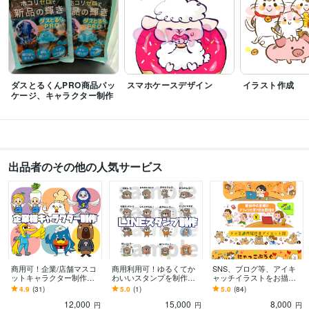
ダスとるくんPRO商品パッ
スマホケースデザイン
イラスト作成
ケージ、キャラクター制作
出品者のその他の人気サービス
商用可！企業/店舗マスコ
商用利用可！ゆるくてか
SNS、ブログ等、アイキ
ットキャラクター制作し
わいいスタンプを制作し
ャッチイラストをお描き
ます ★ココナラ販売実績2
ます 個人・企業・店舗で
ます インパクトがあり印
4.9
(31)
5.0
(1)
5.0
(84)
60件★キャラクター実績
使えるオリジナルスタン
象に残るヘッダーをお描
12,000
15,000
8,000
多数！
プ♪
きいたします！
円
円
円