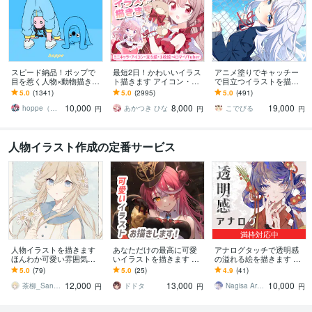
スピード納品！ポップで
最短2日！かわいいイラス
アニメ塗りでキャッチー
目を惹く人物×動物描きま
ト描きます アイコン・ミ
で目立つイラストを描き
す 挿絵・動画・グッズな
ニキャラ・４コマ・立ち
ます 動画用、スチル、ア
5.0
(1341)
5.0
(2995)
5.0
(491)
ど鮮やかな配色で個性を
絵をスピード納品しま
イコン等、目を引くイラ
10,000
8,000
19,000
出したい方へ
す！
ストをご希望の方に！
hoppe（ほっぺ）
あかつき ひな
こでびる
円
円
円
人物イラスト作成の定番サービス
満枠対応中
人物イラストを描きます
あなただけの最高に可愛
アナログタッチで透明感
ほんわか可愛い雰囲気の
いイラストを描きます グ
の溢れる絵を描きます 水
イラストが得意です！
ッズ、歌ってみた動画の
彩風の質感を活かした、
5.0
(79)
5.0
(25)
4.9
(41)
サムネイル、推しの記念
見応えのある一枚に仕上
12,000
13,000
10,000
日祝いなど！
げます。
茶柳_Sanagi
ドドタ
Nagisa Artworks
円
円
円