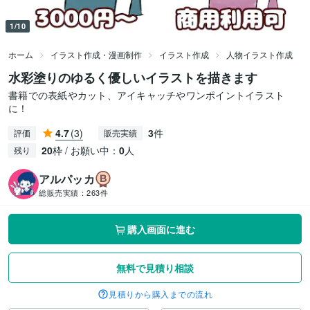
1/10
ホーム
イラスト作成・漫画制作
イラスト作成
人物イラスト作成
水彩塗りのゆるく優しいイラストを描きます
書籍での表紙やカット、アイキャッチやワンポイントイラスト
に！
4.7
(3)
3
件
評価
販売実績
20
枠 / お願い中：
0
人
残り
アルパッカ
総販売実績：
263件
購入画面に進む
無料で見積り相談
見積りから購入までの流れ