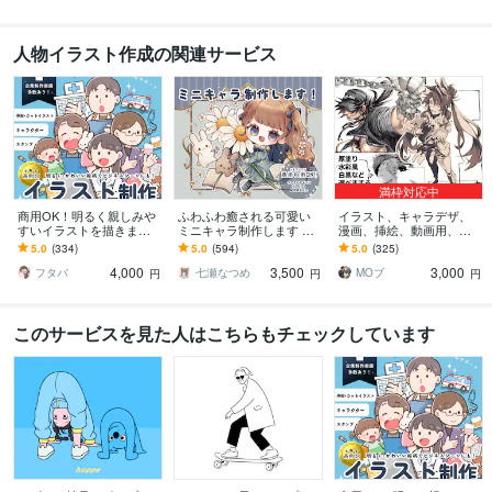
人物イラスト作成の関連サービス
満枠対応中
商用OK！明るく親しみや
ふわふわ癒される可愛い
イラスト、キャラデザ、
すいイラストを描きます
ミニキャラ制作します SN
漫画、挿絵、動画用、描
ビジネスシーンにも！We
Sアイコン、動画や配信
きます 少年少女、筋肉お
5.0
(334)
5.0
(594)
5.0
(325)
b・LP/医療/福祉/栄養/保育
用、グッズなど様々な用
じさん、人外ケモノ獣
4,000
3,500
3,000
など
途に❁
人、ご予算内、複数枚OK
フタバ
七瀬なつめ
MOブ
円
円
円
このサービスを見た人はこちらもチェックしています