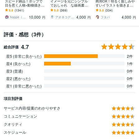
スピード納品！ポップで
イメージを元にシンプル
商用OK！明るく親しみや
目を惹く人物×動物描きま
でおしゃれ な線画書き
すいイラストを描きます
す 挿絵・動画・グッズな
ます シンプルでオシャ
ビジネスシーンにも！We
5.0
(1341)
5.0
(369)
5.0
(334)
ど鮮やかな配色で個性を
レ 友達家族記念日カッ
b・LP/医療/福祉/栄養/保育
10,000
4,000
4,000
出したい方へ
プル結婚等プレゼントに
など
hoppe（ほっぺ）
アオネコデザイン
フタバ
円
円
円
評価・感想（3件）
4.7
総合評価
星5 (非常に良かった)
2件
星4 (良かった)
1件
星3 (普通)
0件
星2 (悪かった)
0件
星1 (非常に悪かった)
0件
項目別評価
サービス内容/提案のわかりやすさ
コミュニケーション
クオリティ
スケジュール