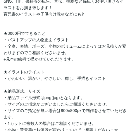
SNS、HP、書籍等の広告、宣伝、挿絵など幅広くお使い頂けるイ
ラストをお描き致します！

育児書のイラストや子供向け教材などにも♪

★3000円でできること

・バストアップの人物正面イラスト

・全身、表情、ポーズ、小物のボリュームによってはお見積りが変
わりますのでご相談くださいませ。

※見本の絵柄で描かせていただきます。

★イラストのテイスト

・かわいい、温かい、やさしい、癒し、手描きイラスト

★納品形式、サイズ

・納品ファイル形式はpng(jpg)となります。

・サイズのご指定がございましたらご相談くださいませ。

・サイズのご指定が無い場合は800×800pxで制作をさせていただき
ます。

・1カットに複数人の場合はご相談くださいませ。

・小物・背景等はお値段が変わりますのでご相談くださいませ。
