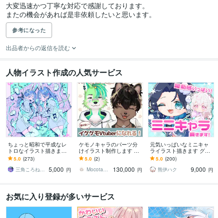
大変迅速かつ丁寧な対応で感謝しております。

またの機会があれば是非依頼したいと思います。
参考になった
出品者からの返信を読む
人物イラスト作成の人気サービス
ちょっと昭和で平成なレ
ケモノキャラのパーツ分
元気いっぱいなミニキャ
トロなイラスト描きます
けイラスト制作します 顔
ライラスト描きます グッ
昭和・平成レトロ☆ネオ
が良いイケケモVtuberに
ズ/動画/スタンプ/などに
5.0
(273)
5.0
(2)
5.0
(200)
ン☆パステル
なりたい方、お任せくだ
5,000
130,000
9,000
さい！
三角ころねる☆プロフ必読願います
Mocota（もこた）
熊伊ハク
円
円
円
お気に入り登録が多いサービス