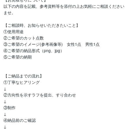
以下の内容を記載、参考資料等を添付の上お気軽にご相談ください
ませ。

【ご相談時、お知らせいただきたいこと】

①使用用途

②ご希望のカット点数

③ご希望のイメージ(参考画像等)　女性1点　男性1点

④ご希望の納品形式（png、jpg）

⑤ご希望の納期

【ご納品までの流れ】

①丁寧なヒアリング

↓

②方向性を示すラフを提出、すり合わせ

↓

③制作

↓

④納品前のご確認

↓
