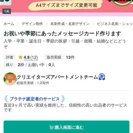
1/6
ホーム
デザイン制作
名刺作成・名刺デザイン
ビジネス名刺・ショッ
お祝いや季節にあったメッセージカード作ります
入学・卒業・誕生日・季節の挨拶・引越・就職・結婚などにどう
ぞ
4.8
(12)
13
件
評価
販売実績
2
枠 / お願い中：
0
人
残り
クリエイターズアパートメントチーム
総販売実績：
1,232件
プラチナ認定者の
サービス
直近3ヶ月で高い実績を維持した、信頼性の高い出品者のサービス
です
購入画面に進む