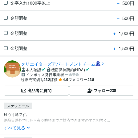
＋
500円
文字入れ1000字以上
＋
500円
金額調整
＋
1,000円
金額調整
＋
1,500円
金額調整
クリエイターズアパートメントチーム
本人確認
機密保持契約(NDA)
インボイス発行事業者
未登録
総販売実績
1,232
評価
4.9
フォロワー
238
出品者に質問
フォロー
238
スケジュール
対応可能です。

納品日以外でしたら夜０時頃までご対応できますのでご相談く...
すべて見る