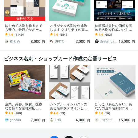
満枠対応中
はじめて名刺を作る方で
オリジナル名刺を作成致
信頼感◎貴社の価値を高
も安心、最速でサポート
します クオリティの高い
める名刺を作成いたしま
します 名刺デザイン実績
素敵な名刺デザインを
す 修正回数無制限◇スタ
4.9
(1149)
4.9
(584)
4.9
(683)
最多のプロデザイナーが
イリッシュ＆高級感で魅
8,000
3,000
15,000
デザインいたします!
せるモダンデザイン
椎名 亮
BPIYO
Design Lab｜名刺・地図・印刷物
円
円
円
ビジネス名刺・ショップカード作成の定番サービス
企業、美容、飲食、医療
シンプル・インパクトの
ほっこりあたたかい、あ
など様々な業種対応出来
ある名刺をデザインしま
なたの直筆名刺お作りし
ます クール、ポップ、シ
す 初めての名刺・ショッ
ます ｜紙に書いて写真を
4.9
(100)
4.6
(23)
5.0
(26)
ンプルな名刺＆ショップ
プカードづくりも安心！
送るだけ◎オリジナリテ
7,000
4,000
15,000
カードをデザイン
お任せください
ィ溢れる名刺です
good39
LHD
アオゾラデザイン
円
円
円