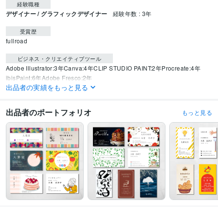
経験職種
デザイナー / グラフィックデザイナー
経験年数 : 3年
受賞歴
fullroad　
ビジネス・クリエイティブツール
Adobe Illustrator:3年
Canva:4年
CLIP STUDIO PAINT:2年
Procreate:4年
ibisPaint:6年
Adobe Fresco:2年
出品者の実績をもっと見る
得意分野
イラスト作成・漫画制作
イラスト
デザイン
出品者のポートフォリオ
もっと見る
サービス
不動産
美容
商品
フリーランス
デザイン制作
名刺
チラシ
イラスト
サムネイル
LINEスタンプ
カード
パッケージ
デザイン
イラスト