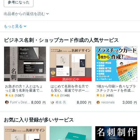
参考になった
出品者からの返信を読む
もっと見る
ビジネス名刺・ショップカード作成の人気サービス
満枠対応中
お急ぎの方！人とはちょ
はじめて名刺を作る方で
1枚から印刷＞色々なプラ
っと違う名刺を最速で作
も安心、最速でサポート
スチックカードを作成し
ります あなただけのオリ
します 名刺デザイン実績
ます 認定証・学生証・社
4.9
(1087)
4.9
(1149)
5.0
(489)
ジナル名刺を！翌日まで
最多のプロデザイナーが
員証・クレドなどクレカ
8,000
8,000
3,000
にデザイン作成します！
デザインいたします!
サイズのカードに印刷
Fumi’ｓDesign
椎名 亮
neconala
円
円
円
お気に入り登録が多いサービス