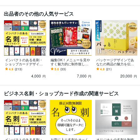
出品者のその他の人気サービス
インパクトのある名刺・
編集OK！メニューを見や
パッケージデザインであ
ショップカードデザイン
すく魅力的に制作致しま
なたの商品の魅力を伝え
します オプションで印
す Canvaで編集OK！納品
ます オリジナルイラスト
4.9
(213)
5.0
(33)
4.9
(21)
刷・郵送まで！Canva納
後も価格変更などもしや
でのご準備も可能！パッ
4,000
7,000
20,000
品無料だから編集可◎
すく便利です
と目を引くデザインに
円
円
円
ビジネス名刺・ショップカード作成の関連サービス
インパクトのある名刺・
お気に入り名刺をそっく
オリジナルの名刺を制作