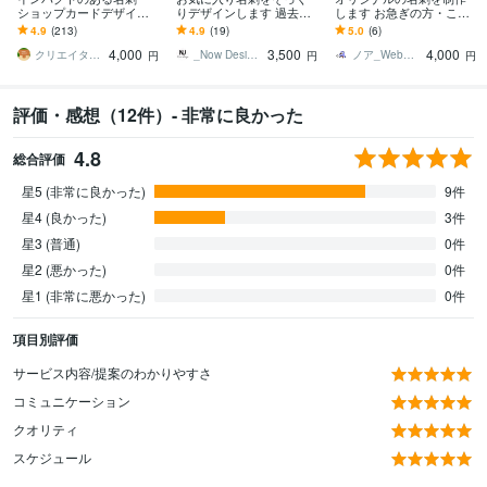
ショップカードデザイン
りデザインします 過去の
します お急ぎの方・こだ
します オプションで印
名刺や手書きなど印刷対
わりたい方お任せくださ
4.9
(213)
4.9
(19)
5.0
(6)
刷・郵送まで！Canva納
応可能データに変えます
い！
4,000
3,500
4,000
品無料だから編集可◎
クリエイターズアパートメントチーム
_Now Design_
ノア_Webデザイナー
円
円
円
評価・感想（12件）- 非常に良かった
4.8
総合評価
星5 (非常に良かった)
9件
星4 (良かった)
3件
星3 (普通)
0件
星2 (悪かった)
0件
星1 (非常に悪かった)
0件
項目別評価
サービス内容/提案のわかりやすさ
コミュニケーション
クオリティ
スケジュール