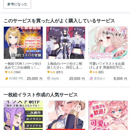
参考になった
このサービスを買った人がよく購入しているサービス
一枚絵でOK！パーツ分け
１枚絵のパーツ分けご相
可愛い♡イラストをお届
込みでこのお値段っ！ま
談ください。対応します
けします 用途対応可◎サ
す コスパ最強モデリン
VtuberLive2dモデリング対
ムネ・立ち絵・グッズ等
4.9
(184)
4.9
(251)
4.9
(65)
グ！安心実績数！IRIAM対
応中
のイラストお描きします
25,000
20,000
8,000
応OK！
☆
KOBE PRODUCTION
kiyoki
星空めぐ
円
円
円
一枚絵イラスト作成の人気サービス