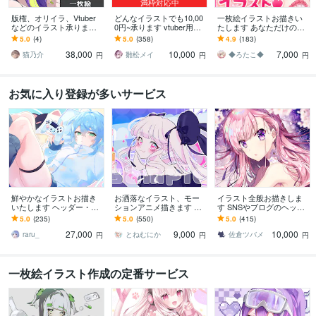
満枠対応中
版権、オリイラ、Vtuber
どんなイラストでも10,00
一枚絵イラストお描きい
などのイラスト承ります
0円~承ります vtuber用立
たします あなただけのオ
アイコン、一枚絵、サム
ち絵、一枚絵、アイコン
リジナルキャラクターを
5.0
(4)
5.0
(358)
4.9
(183)
ネイル等、ご希望のイラ
などなんでもOK！
お作り致します
38,000
10,000
7,000
スト制作
猫乃介
雛松メイ
◆ろたこ◆
円
円
円
お気に入り登録が多いサービス
鮮やかなイラストお描き
お洒落なイラスト、モー
イラスト全般お描きしま
いたします ヘッダー・サ
ションアニメ描きます 無
す SNSやブログのヘッダ
ムネイル・歌ってみた・
料修正3回で安心⊿配信や
ー、動画用の1枚絵、立ち
5.0
(235)
5.0
(550)
5.0
(415)
配信・グッズ・VTuber
挿絵や似顔絵等にも
絵等に！
27,000
9,000
10,000
raru_
とねむにか
佐倉ツバメ
円
円
円
一枚絵イラスト作成の定番サービス