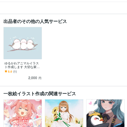
出品者のその他の人気サービス
ゆるかわアニマルイラス
ト作成します 大切な家族
も可愛くデフォルメ!可愛
5.0
(1)
い動物があなたを癒しま
2,000
す♪
円
一枚絵イラスト作成の関連サービス