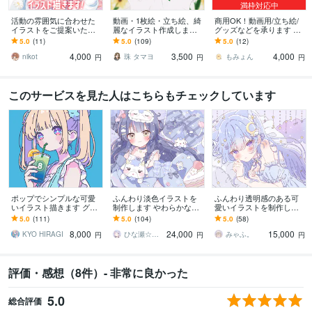
満枠対応中
活動の雰囲気に合わせた
動画・1枚絵・立ち絵、綺
商用OK！動画用/立ち絵/
イラストをご提案いたし
麗なイラスト作成します
グッズなどを承ります 厚
ます 配信・歌ってみた・
MV、動画用、サムネ、挿
塗りで、あなたの大切な
5.0
(11)
5.0
(109)
5.0
(12)
記念日イラストなど幅広
絵、歌い手さん、TRPG…
キャラを丁寧に1枚絵に仕
4,000
3,500
4,000
く対応しております
用途様々
上げます！
nikot
珠 タマヨ
もみょん
円
円
円
このサービスを見た人はこちらもチェックしています
ポップでシンプルな可愛
ふんわり淡色イラストを
ふんわり透明感のある可
いイラスト描きます グッ
制作します やわらかな色
愛いイラストを制作しま
ズ・SNSアイコン・配信
味で活動を彩ります。動
す ☆サムネ、おはV、ボ
5.0
(111)
5.0
(104)
5.0
(58)
背景・記念イラスト等に
画制作にも対応可能です
カロMV、歌ってみた☆商
8,000
24,000
15,000
是非！
⟡.
用利用込み◎
KYO HIRAGI
ひな瀬☆イラスト
みゃふ。
円
円
円
評価・感想（8件）- 非常に良かった
5.0
総合評価