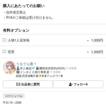
購入にあたってのお願い
・自作発言禁止

有料オプション
＋
1,000円
人物1人追加毎
＋
1,000円
背景
うるてら
本人確認
機密保持契約(NDA)
未登録
インボイス発行事業者
未登録
総販売実績
9
評価
5.0
フォロワー
6
出品者に質問
フォロー
6
スケジュール
平日:19～23時