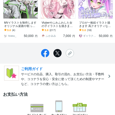
MVイラストを制作します
Vtuberやふわふわした女
プロが一枚絵イラスト描
オリジナル楽曲や歌って
の子イラストを描きます
きます 高クオリティな自
みたイラストの制作
◎1枚絵や立ち絵、パーツ
分だけのイラストを制作
5.0
(4)
5.0
(217)
5.0
(18)
分けはお任せください！
させて頂きます！
50,000
7,000
50,000
toasu_
ふかみみ
ギャラクシー 伊藤
円
円
円
ご利用ガイド
サービスの出品、購入、取引の流れ、お支払い方法・手数料
や、ココナラを安心・安全に使って頂くための制度やマナー
など、ココナラの使い方はこちら。
お支払い方法