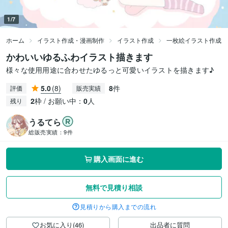
1/7
ホーム
イラスト作成・漫画制作
イラスト作成
一枚絵イラスト作成
かわいいゆるふわイラスト描きます
様々な使用用途に合わせたゆるっと可愛いイラストを描きます♪
5.0
(8)
8
件
評価
販売実績
2
枠 / お願い中：
0
人
残り
うるてら
総販売実績：
9件
購入画面に進む
無料で見積り相談
見積りから購入までの流れ
お気に入り(46)
出品者に質問