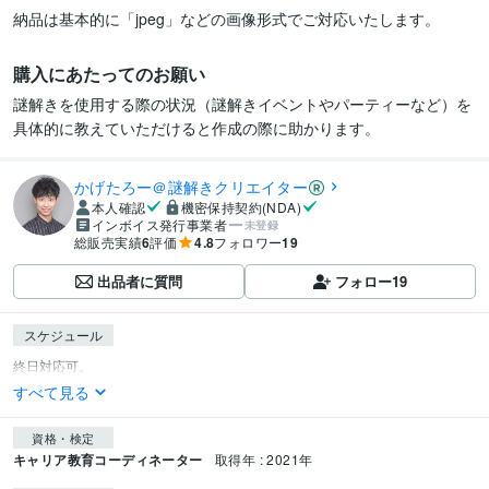
納品は基本的に「jpeg」などの画像形式でご対応いたします。
購入にあたってのお願い
謎解きを使用する際の状況（謎解きイベントやパーティーなど）を
具体的に教えていただけると作成の際に助かります。
かげたろー＠謎解きクリエイター
本人確認
機密保持契約(NDA)
インボイス発行事業者
未登録
総販売実績
6
評価
4.8
フォロワー
19
出品者に質問
フォロー
19
スケジュール
すべて見る
資格・検定
キャリア教育コーディネーター
取得年 : 2021年