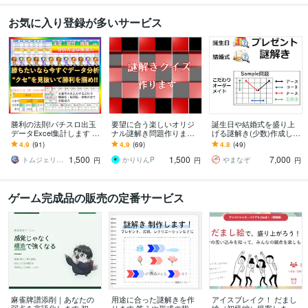
お気に入り登録が多いサービス
勝利の法則!パチスロ出玉
要望に合う楽しいオリジ
誕生日や結婚式を盛り上
データExcel集計します 理
ナル謎解き問題作ります
げる謎解き(少数)作成しま
論に基づくパチスロ攻略!
誕生日やレクやイベント
す 個人・企業様合わせて1
4.9
(91)
4.9
(69)
4.8
(49)
ホールのクセを分析して
など場面にあった謎解き
00件を超える実績ありま
1,500
1,500
7,000
高設定奪取!
作成します！
す
トムジェリ＠パチスロデータ分析
かりりんP
やまなぞ
円
円
円
ゲーム完成品の販売の定番サービス
麻雀牌譜添削｜あなたの
用途に合った謎解きを作
アイスブレイク！ だまし