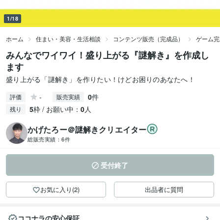
1/18
ホーム
住まい・美容・生活相談
コンテンツ販売（完成品）
ゲーム完
みんなでワイワイ！盛り上がる『謎解き』を作成し
ます
盛り上がる「謎解き」を作りたい！けどお困りのあなたへ！
-
0
件
評価
販売実績
5
枠 / お願い中：
0
人
残り
かげたろー＠謎解きクリエイター
総販売実績：
6件
受付終了
お気に入り(2)
出品者に質問
ココナラの安心保証