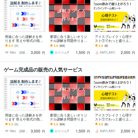
用途に合った謎解きを作
要望に合う楽しいオリジ
アイスブレイク！心理テ
ります 答えや形式の指定
ナル謎解き問題作ります
スト①でわっと盛り上が
など幅広いオーダーに応
誕生日やレクやイベント
ります オンライン飲み会
5.0
(1)
4.9
(69)
4.8
(9)
えます
など場面にあった謎解き
でも使える エンタメ用
3,000
1,500
2,000
作成します！
パワーポイント資料！
Niko 謎解き制作
かりりんP
AMYLABO
円
円
円
ゲーム完成品の販売の人気サービス
用途に合った謎解きを作
要望に合う楽しいオリジ
アイスブレイク！心理テ
ります 答えや形式の指定
ナル謎解き問題作ります
スト①でわっと盛り上が
など幅広いオーダーに応
誕生日やレクやイベント
ります オンライン飲み会
5.0
(1)
4.9
(69)
4.8
(9)
えます
など場面にあった謎解き
でも使える エンタメ用
3,000
1,500
2,000
作成します！
パワーポイント資料！
Niko 謎解き制作
かりりんP
AMYLABO
円
円
円