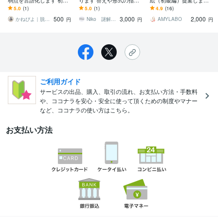
弱点を言語化します 初心
ります 答えや形式の指定
絵（初級編）提案します
者〜中級者向け【脱・感
など幅広いオーダーに応
思い込みに気づこう！ア
5.0
(1)
5.0
(1)
4.9
(16)
覚打ち】｜数日以内に納
えます
ンコンシャス・バイアス c
500
3,000
2,000
品
heck！
かねぴよ｜脱・感覚打ち麻雀思考
Niko 謎解き制作
AMYLABO
円
円
円
ご利用ガイド
サービスの出品、購入、取引の流れ、お支払い方法・手数料
や、ココナラを安心・安全に使って頂くための制度やマナー
など、ココナラの使い方はこちら。
お支払い方法