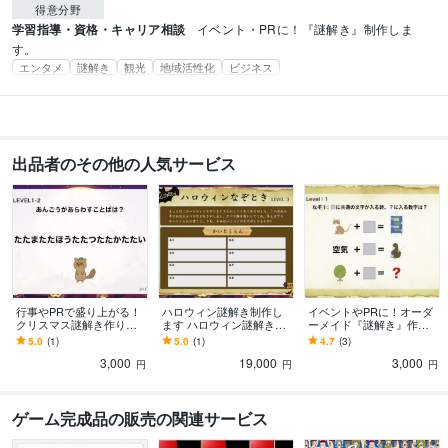
得意分野
学習指導・資格・キャリア相談
イベント・PRに！『謎解き』制作しま
す。
エンタメ
謎解き
観光
地域活性化
ビジネス
出品者のその他の人気サービス
行事やPRで盛り上がる！
ハロウィン謎解き制作し
イベントやPRに！オーダ
クリスマス謎解き作りま
ます ハロウィン謎解き制
ーメイド『謎解き』作り
す イベント・商品PRに謎
作します。【6問】
ます 商品PRや番組制作、
5.0
(1)
5.0
(1)
4.7
(3)
解きを【行政・法人実績
各イベントなど【企業・
3,000
19,000
3,000
多数有り】
行政様実績多数】
円
円
円
ゲーム完成品の販売の関連サービス