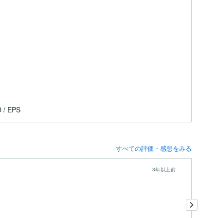
D / EPS
すべての評価・感想をみる
3年以上前
急
と
お