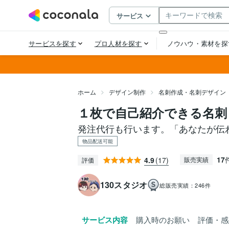
ホーム
デザイン制作
名刺作成・名刺デザイン
１枚で自己紹介できる名刺
発注代行も行います。「あなたが伝
物品配送可能
17
4.9
(17)
販売実績
評価
130スタジオ
総販売実績：
246件
サービス内容
購入時のお願い
評価・感