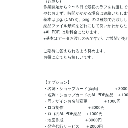
【お渡し】

作業開始から２〜５日で最初のラフをお渡しで
やむおえず、時間がかかる場合は連絡いたします
基本は jpg. (CMYK)、png. の２種類で
納品ファイル形式をどれにして良いかわからな
※AI. PDF. は別料金になります。

※基本はデータお渡しのみですが、ご希望があれ
ご期待に答えられるよう努めます。

お役に立てたら嬉しいです。

【オプション】

・名刺・ショップカード(両面)　　　　＋3000
・名刺・ショップカードのAI. PDF納品　＋100
・同デザインお名前変更　　　　＋1000円

・ロゴ制作　　　　　　＋8000円

・ロゴのAI. PDF納品　＋1000円

・地図作成　　　　　 ＋3000円

・発注代行サービス  　＋2000円
