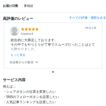
お届け日数
要相談
すべての評価・感想をみる
高評価のレビュー
3年以上前
higekoi4
総合的に大満足しております。
その中でもやりとりが丁寧でスムーズだったことはとて
も助かりました。
専門用語も少なく、...
もっと見る
出品者からの返信
サービス内容
例えば…

・シェアボタンの位置を変更したい

・SNSのフォローボタンを設置したい

・人気記事ランキングを設置したい
