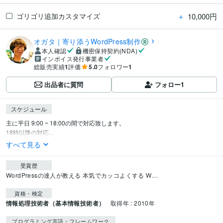
＋
10,000円
ゴリゴリ追加カスタマイズ
オガタ｜寄り添うWordPress制作
本人確認
機密保持契約(NDA)
インボイス発行事業者
総販売実績
1
評価
5.0
フォロワー
1
出品者に質問
フォロー
1
スケジュール
主に平日 9:00 ~ 18:00の間で対応致します。

18時以降の対応...
すべて見る
受賞歴
WordPressの達人が教える 本気でカッコよくする W…
資格・検定
情報処理技術者（基本情報技術者）
取得年 : 2010年
プログラミング言語・フレームワーク