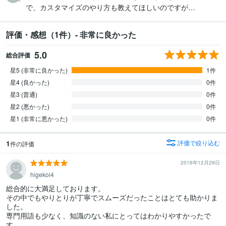
で、カスタマイズのやり方も教えてほしいのですが…
評価・感想（1件）- 非常に良かった
5.0
総合評価
星5 (非常に良かった)
1件
星4 (良かった)
0件
星3 (普通)
0件
星2 (悪かった)
0件
星1 (非常に悪かった)
0件
1
評価で絞り込む
件の評価
2016年12月29日
higekoi4
総合的に大満足しております。

その中でもやりとりが丁寧でスムーズだったことはとても助かりま
した。

専門用語も少なく、知識のない私にとってはわかりやすかったで
す。
