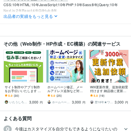
CSS:10年
HTML:10年
JavaScript:10年
PHP:10年
Sass:8年
jQuery:10年
Next.js:2年
React:4年
GitHub:8年
出品者の実績をもっと見る
ビジネス・クリエイティブツール
WordPress:10年
Adobe Photoshop:10年
Adobe Premiere Pro:2年
Figma:3年
Adobe XD:5年
その他（Web制作・HP作成・EC構築）の関連サービス
得意分野
Web制作・HP作成・EC構築
WordPressサイトカスタマイズ
Web制作・HP作成・EC構築
WordPressサイトコーディング
サイト制作やアプリ制作
ホームページ修正、メー
WIX更新作業、追加依頼受
をお手伝いいたします デ
ルアドレス追加など対応
付けます 納品後に更新や
ザイン・コーディング・
します メンテナンス、カ
追加作業が必要になった
5.0
(30)
5.0
(25)
5.0
(19)
プログラミングの悩み事
スタマイズなど気軽にご
方必見！
3,000
3,000
3,000
相談ください！
相談ください
いたうしろ｜Desigh ＆ Web
ホームページ作成塾
歴18年★ワンズライフデザイン
円
円
円
よくある質問
今後はカスタマイズを自分でもできるようになりたいの