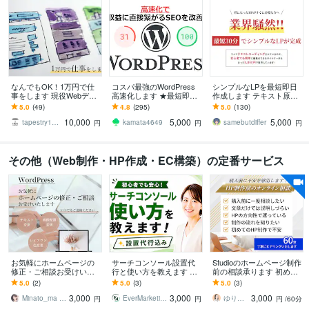
なんでもOK！1万円で仕
コスパ最強のWordPress
シンプルなLPを最短即日
事をします 現役Webデザ
高速化します ★最短即日
作成します テキスト原稿
イナーが誠実に対応しま
★検索順位ＵＰ！★100点
を元にhtmlとcssだけでコ
5.0
(49)
4.8
(295)
5.0
(130)
す
実績★アクセス数ＵＰ！
ーディングします。
10,000
5,000
5,000
★
tapestry1975
kamata4649
samebutdiffer
円
円
円
その他（Web制作・HP作成・EC構築）の定番サービス
お気軽にホームページの
サーチコンソール設置代
Studioのホームページ制作
修正・ご相談お受けいた
行と使い方を教えます ア
前の相談承ります 初めて
します ホームページ修正
マゾンで好評発売中のサ
でも安心のHP制作前オン
5.0
(2)
5.0
(3)
5.0
(3)
や、作成についてのご相
ーチコンソール解説本の
ライン相談
3,000
3,000
3,000
談もOK♫
著者が伴走！
Minato_ma Webデザイン
EverMarketing
ゆり｜Studio専門クリエイター
円
円
円
/60分