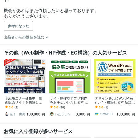
機会があればまた依頼したいと思っております。

ありがとうございます。
参考になった
出品者からの返信を読む
その他（Web制作・HP作成・EC構築）の人気サービス
３組モニター価格中｜動
サイト制作やアプリ制作
デザインを元にWordPres
画販売サイトを構築しま
をお手伝いいたします デ
sサイト構築します 新規構
す プラットフォームへの
ザイン・コーディング・
築・静的サイトのWordPr
5.0
(2)
5.0
(30)
5.0
(1)
高額手数料を卒業し利益
プログラミングの悩み事
ess化おまかせください！
100,000
3,000
100,000
を最大化します
相談ください！
金子 由美
いたうしろ｜Desigh ＆ Web
fumiWEB
円
円
円
お気に入り登録が多いサービス