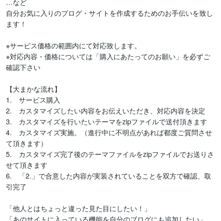
…など

自分お気に入りのブログ・サイトを作成するためのお手伝いを致し
ます！

※サービス価格の範囲内にて対応致します。

※対応内容・価格については「購入にあたってのお願い」を必ずご
確認下さい

【大まかな流れ】

1.　サービス購入

2.　カスタマイズしたい内容をお伝えいただき、対応内容を決定

3.　カスタマイズを行いたいテーマをzipファイルで送付頂きます

4.　カスタマイズ実施。（進行中に不明点があれば都度ご質問させ
て頂きます）

5.　カスタマイズ完了後のテーマファイルをzipファイルでお送りさ
せて頂きます

6.　「2.」で合意した内容が実装されていることを双方で確認、取
引完了

「他人とはちょっと違った見た目にしたい！」

「あのサイトに入っている機能を自分のブログにも追加したい」…
