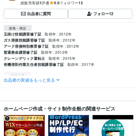
総販売実績
1
評価
0.0
フォロワー
12
出品者に質問
フォロー
12
資格・検定
玉掛け技能講習修了証
取得年 : 2012年
ガス溶接技能講習修了証
取得年 : 2012年
アーク溶接特別教育修了証
取得年 : 2012年
普通救命講習修了証
取得年 : 2012年
クレーンデリック運転士
取得年 : 2015年
有機溶剤作業主任者技能講習修了証
取得年 : 2017年
得意分野
出品者の実績をもっと見る
Web制作・HP作成・EC構築
デザイン性の高いWebサイト制作
ビジネス 美容 企業
ホームページ作成・サイト制作全般の関連サービス