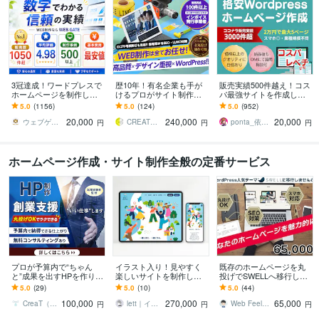
3冠達成！ワードプレスで
歴10年！有名企業も手が
販売実績500件越え！コス
ホームページを制作しま
けるプロがサイト制作し
パ最強サイトを作成しま
す WEB制作＆デザイン部
ます 初心者でも安心★ヒ
す 起業、副業、ブログ！
5.0
(1156)
5.0
(124)
5.0
(952)
門1位（販売数・評価数・
アリング重視・要望に沿
WPで更新楽々！オリジナ
20,000
240,000
20,000
お気に入り数）
って柔軟に対応可能
ルデザイン可能
ウェブゲート
CREATORSZERO
ponta_依頼多数のため返信遅れます
円
円
円
ホームページ作成・サイト制作全般の定番サービス
プロが予算内で“ちゃん
イラスト入り！見やすく
既存のホームページを丸
と”成果を出すHPを作りま
楽しいサイトを制作しま
投げでSWELLへ移行しま
す 【創業支援×集客特化】
す イラストたっぷり素敵
す SWELLテーマに移行し
5.0
(29)
5.0
(10)
5.0
(44)
マネージャー＆若手のチ
なサイトをお作りいたし
HPをおしゃれに刷新！
100,000
270,000
65,000
ーム体制でご提供
ます！
CreaT（クレアト）
lett｜イラストHP・ロゴ制作
Web Feels ケイ
円
円
円