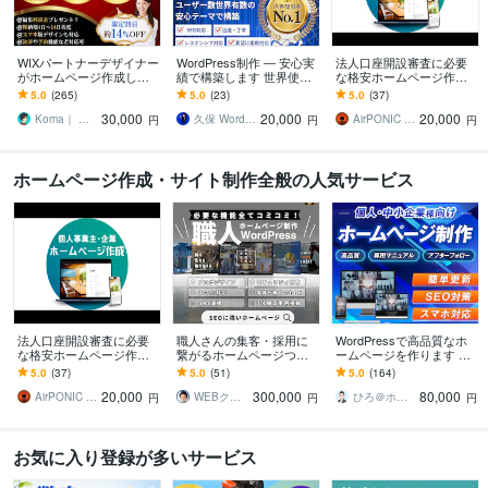
WIXパートナーデザイナー
WordPress制作 ― 安心実
法人口座開設審査に必要
がホームページ作成しま
績で構築します 世界使用
な格安ホームページ作成
す SEO・画像制作！リニ
率No.1「DIVI」で信頼と
します 法人銀行口座開設
5.0
(265)
5.0
(23)
5.0
(37)
ューアルもOK！開業等個
成果を両立するサイト
審査、webサイト作成、コ
30,000
20,000
20,000
人～会社サイト
ーポレートサイトに
Koma｜ WEB制作9年
久保 WordPressカスタマイズ
AirPONIC JOHN（ジョン）
円
円
円
ホームページ作成・サイト制作全般の人気サービス
法人口座開設審査に必要
職人さんの集客・採用に
WordPressで高品質なホ
な格安ホームページ作成
繋がるホームページつく
ームページを作ります シ
します 法人銀行口座開設
ります 大手ホームページ
ンプル/SEO/ホームペー
5.0
(37)
5.0
(51)
5.0
(164)
審査、webサイト作成、コ
制作会社で7年で200社以
ジ/おしゃれ/スタイリッシ
20,000
300,000
80,000
ーポレートサイトに
上の制作実績！
ュ
AirPONIC JOHN（ジョン）
WEBクリエイター ヨシ
ひろ＠ホームページ制作
円
円
円
お気に入り登録が多いサービス