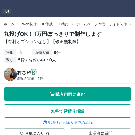
1/5
ホーム
Web制作・HP作成・EC構築
ホームページ作成・サイト制作
丸投げOK！1万円ぽっきりで制作します
【有料オプションなし】【修正無制限】
-
0
件
評価
販売実績
5
枠 / お願い中：
0
人
残り
おさP
総販売実績：
1件
購入画面に進む
無料で見積り相談
見積りから購入までの流れ
お気に入り(7)
出品者に質問