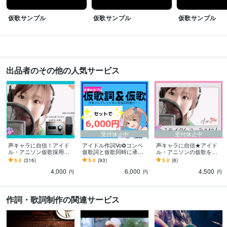
仮歌サンプル
仮歌サンプル
仮歌サンプル
出品者のその他の人気サービス
受付休止中
受付休止中
声キャラに自信！アイド
アイドル作詞Vo✿コンペ
声キャラに自信★アイド
ル・アニソン仮歌採用し
仮歌詞と仮歌同時に承り
ル・アニソンの仮歌を承
てます 企業歌唱もあり！
ます アレンジに集中した
ります アイドルコンペ採
5.0
(316)
5.0
(93)
5.0
(8)
【高音質機材を使用】き
い方へ♪可愛いアイドル歌
用あり【高音質機材】2テ
4,000
6,000
4,500
らめく女性高音ボイス☆
詞はお任せ下さい！
イク＆コーラスW付！
円
円
円
作詞・歌詞制作の関連サービス