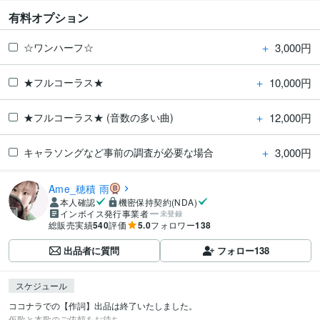
有料オプション
＋
3,000円
☆ワンハーフ☆
＋
10,000円
★フルコーラス★
＋
12,000円
★フルコーラス★ (音数の多い曲)
＋
3,000円
キャラソングなど事前の調査が必要な場合
Ame_穂積 雨
本人確認
機密保持契約(NDA)
インボイス発行事業者
未登録
総販売実績
540
評価
5.0
フォロワー
138
出品者に質問
フォロー
138
スケジュール
ココナラでの【作詞】出品は終了いたしました。

仮歌と本歌のご依頼をお待ち...