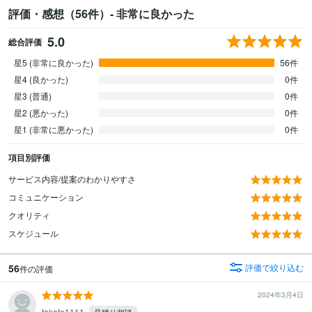
評価・感想（56件）- 非常に良かった
5.0
総合評価
星5 (非常に良かった)
56件
星4 (良かった)
0件
星3 (普通)
0件
星2 (悪かった)
0件
星1 (非常に悪かった)
0件
項目別評価
サービス内容/提案のわかりやすさ
コミュニケーション
クオリティ
スケジュール
56
評価で絞り込む
件の評価
2024年3月4日
takato1111