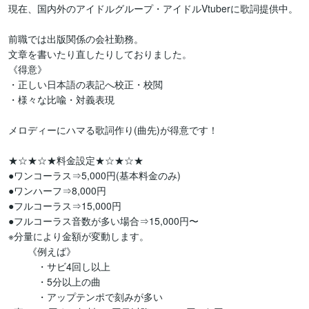
現在、国内外のアイドルグループ・アイドルVtuberに歌詞提供中。

前職では出版関係の会社勤務。

文章を書いたり直したりしておりました。

《得意》

・正しい日本語の表記へ校正・校閲

・様々な比喩・対義表現

メロディーにハマる歌詞作り(曲先)が得意です！

★☆★☆★料金設定★☆★☆★

●ワンコーラス⇒5,000円(基本料金のみ)

●ワンハーフ⇒8,000円

●フルコーラス⇒15,000円

●フルコーラス音数が多い場合⇒15,000円〜

※分量により金額が変動します。

　　《例えば》

　　　・サビ4回し以上

　　　・5分以上の曲

　　　・アップテンポで刻みが多い
