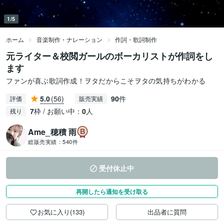
1/5
ホーム
音楽制作・ナレーション
作詞・歌詞制作
元ライター＆校閲ガールのボーカリストが作詞をし
ます
ファンが喜ぶ歌詞作成！ヲタだからこそヲタの気持ちがわかる
5.0
(56)
90
件
評価
販売実績
7
枠 / お願い中：
0
人
残り
Ame_穂積 雨
総販売実績：
540件
受付休止中
再開したら通知を受け取る
お気に入り(133)
出品者に質問