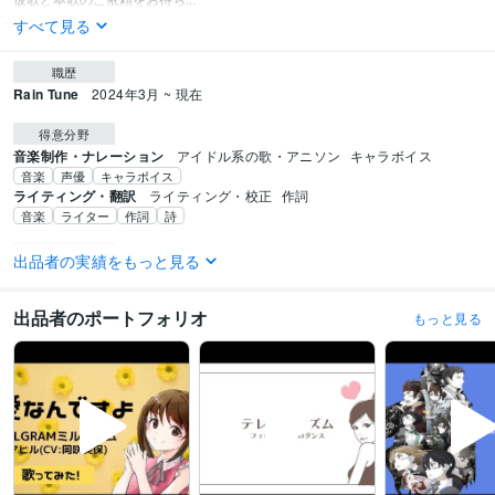
すべて見る
職歴
Rain Tune
2024年3月 ~ 現在
得意分野
音楽制作・ナレーション
アイドル系の歌・アニソン
キャラボイス
音楽
声優
キャラボイス
ライティング・翻訳
ライティング・校正
作詞
音楽
ライター
作詞
詩
学歴
出品者の実績をもっと見る
学歴とか職歴ってここに必要ないと思うんですよね。だからこの仕事を始め
た時期を書きます！
2021年4月 ~ 現在
出品者のポートフォリオ
もっと見る
語学力
韓国語
日常会話レベル