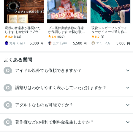
現役の音楽家が作詞いた
プロ案件実績多数の作家
現役シンガーソングライ
します おかげ様でプラチ
が作詞します 大切な歌詞
ターがイメージ通り作詞
ナランク！幅広く対応し
はぜひ人の手で♪趣味のご
します 英語歌詞、メロデ
5.0
(152)
5.0
(532)
5.0
(8)
ます
利用ならフル9000円!!
ィー作成、簡易仮歌など
5,000
5,500
5,000
柔軟に対応します！
海月 くらげ
云フ【yuu】※プロフィールご確認下さい
エミー♪カウンセラー＆マルチクリエイター
円
円
円
よくある質問
アイドル以外でも依頼できますか？
譜割りはわかりやすく表示していただけますか？
アダルトなものも可能ですか？
著作権などの権利で別料金発生しますか？