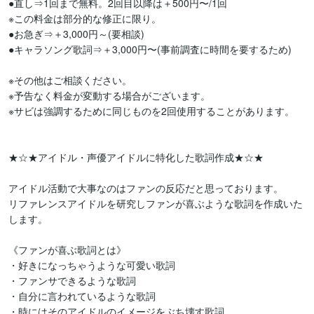
●直し⇒1回まで無料。2回目以降は＋500円〜/1回

※この料金は部分的な修正に限り。

●お急ぎ⇒＋3,000円～(要相談)

●キャラソング歌詞⇒＋3,000円〜(事前調査に時間を要するため)

※その他はご相談ください。

※予告なく料金が変動する場合がございます。

※サビは強調するために同じものを2回使用することがあります。

★☆★アイドル・声優アイドルに特化した歌詞作成★☆★

アイドル活動で大事なのはファンの反応だと思っております。

リファレンスアイドルを研究しファンが喜ぶような歌詞を作成いた
します。

《ファンが喜ぶ歌詞とは》

・好きになっちゃうような可愛い歌詞

・ファンサできるような歌詞

・自分に言われているような歌詞

・時にはそのアイドルのイメージをぶち壊す歌詞
