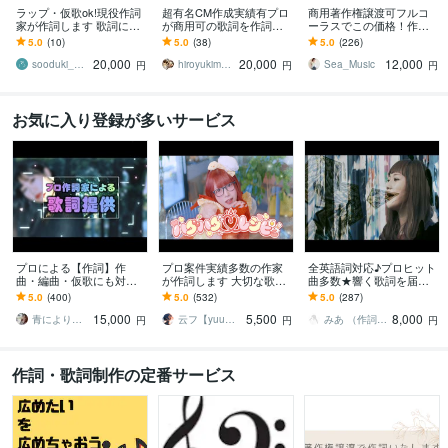
ラップ・仮歌ok!現役作詞
超有名CM作成実績有プロ
商用著作権譲渡可フルコ
家が作詞します 歌詞にこ
が商用可の歌詞を作詞し
ーラスでこの価格！作詞
だわりを求める方は是非
ます 元プロラッパーの作
します 想いが届く詞を書
5.0
(10)
5.0
(38)
5.0
(226)
お問い合わせください！
詞｜商用利用可・著作権
きます。修正もお気軽
20,000
20,000
12,000
譲渡★韻カテゴリ1位
に、無料修正あります！
sooduki_marika
hiroyukimpss
Sea_Music
円
円
円
お気に入り登録が多いサービス
プロによる【作詞】作
プロ案件実績多数の作家
全英語詞対応♪プロヒット
曲・編曲・仮歌にも対応
が作詞します 大切な歌詞
曲多数★響く歌詞を届け
します テレビ出演歴あり/
はぜひ人の手で♪趣味のご
ます 唯一無二の歌詞、お
5.0
(400)
5.0
(532)
5.0
(287)
CM・映画主題歌の作詞も
利用ならフル9000円!!
任せ下さい。言葉の力で
15,000
5,500
8,000
手掛けたプロが提供
感動の歌をあなたに★
青により｜マルチクリエイター
云フ【yuu】※プロフィールご確認下さい
みあ （作詞 声優 英語 翻訳）
円
円
円
作詞・歌詞制作の定番サービス