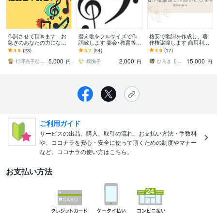
作詞させて頂きます お
替え歌をフルサイズで作
格安で歌詞を作成し、著
急ぎのあなたの力になり
詞致します 宴会･教育等､
作権譲渡します 商用利用
ます 即日納品の実績あり
色々な分野で御役に立ち
も可、急ぎの納品も可能
4.9
(23)
4.7
(54)
4.9
(17)
ます、詞先曲先問いませ
ます
です！
5,000
2,000
15,000
ん
行澤光子ななまるにゃ即日納品可能な作詞家
桜撫子
ひろき【カラオケ音源作成】
円
円
円
ご利用ガイド
サービスの出品、購入、取引の流れ、お支払い方法・手数料
や、ココナラを安心・安全に使って頂くための制度やマナー
など、ココナラの使い方はこちら。
お支払い方法