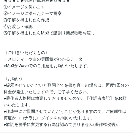
★☆★☆★歌詞作成過程★☆★☆★

①イメージを伺います

②イメージに沿ったテーマ提案

③了解を得ましたら作成

④お渡し・確認

⑤了解を得ましたらMp3で譜割り簡易歌唱お渡し

《ご用意いただくもの》

・メロディーや曲の雰囲気がわかるデータ

※Mp3かWaveでのご用意をお願いいたします。

《お願い》

●提示させていただいた歌詞全てを書き直しの場合は、再度1回分の
料金が発生いたしますので、ご了承ください。

●著作者人格権は放棄しておりませんので、【作詞者表記】をお願
いいたします。

●作成中にご質問させていただくことがありますので、ご依頼後は
何度かココナラにログインをお願いいたします。

●歌詞を勝手に変更する行為は認めておりません(著作権侵害)。