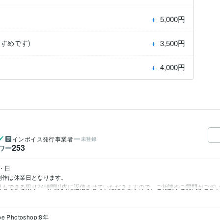
＋
5,000円
＋
3,500円
すめです)
＋
4,000円
インボイス発行事業者
未登録
253
ワー


作は休業日となります。

日もできる限り24時間以内に返信させていただきますので、ご相談やご質問がござ
be Photoshop:8年