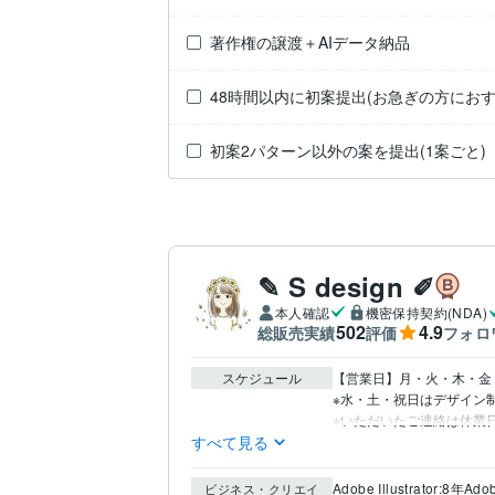
著作権の譲渡＋AIデータ納品
48時間以内に初案提出(お急ぎの方におす
初案2パターン以外の案を提出(1案ごと)
✎ S design ✐
本人確認
機密保持契約(NDA)
502
4.9
総販売実績
評価
フォロ
スケジュール
【営業日】月・火・木・金・日
※水・土・祝日はデザイン制
※いただいたご連絡は休業
すべて見る
Adobe Illustrator:8年
Ado
ビジネス・クリエイ