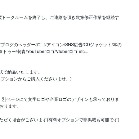
度トークルームを終了し、ご連絡を頂き次第修正作業を継続す
/ブログのヘッダー/ロゴ/アイコン/SNS広告/CDジャケット/本の
青/YouTuberロゴ/Vtuberロゴ etc...

形式で納品いたします。

オプションからご購入くださいませ。)

、別ページにて文字ロゴや企業ロゴのデザインも承っておりま
おります。

ただく場合がございます(有料オプションで非掲載も可能です)