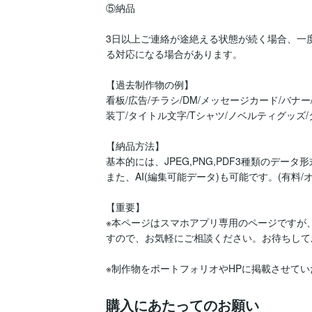
⑤納品

3日以上ご連絡が途絶える状態が続く場合、一
る対応になる場合があります。

【過去制作物の例】

看板/広告/チラシ/DM/メッセージカード/バナー
装丁/タイトル文字/Tシャツ/ノベルティグッズ/タトゥー/刺
【納品方法】

基本的には、JPEG,PNG,PDF3種類のデータ
また、AI(編集可能データ)も可能です。(有料/
【重要】

※本ページはスマホアプリ専用のページですが
すので、お気軽にご相談ください。お待ちして
※制作物をポートフォリオやHPに掲載させてい
購入にあたってのお願い