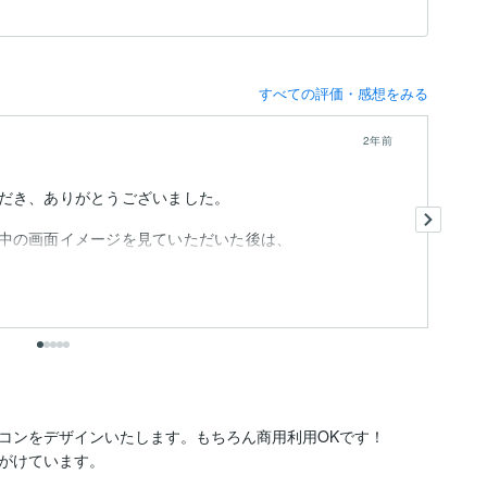
すべての評価・感想をみる
2年前
お
だき、ありがとうございました。
ん
い
中の画面イメージを見ていただいた後は、
修
も
コンをデザインいたします。もちろん商用利用OKです！

がけています。
