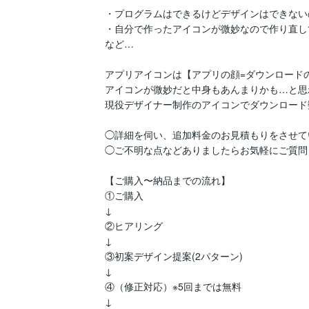
・プログラムはできるけどデザインはできない
・自分で作ったアイコンが微妙なので作り直し
など…

アプリアイコンは【アプリの顔=ダウンロードの
アイコンが微妙だと中身もあんまりかも…と思
現役デザイナー制作のアイコンでダウンロード
◯詳細を伺い、追加料金のお見積もりをさせて
◯ご不明な点などありましたらお気軽にご質問く
【ご購入〜納品までの流れ】

①ご購入

↓

②ヒアリング

↓

③初案デザイン提案(2パターン)

↓

④（修正対応）※5回までは無料

↓
