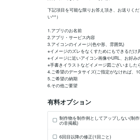
下記項目を可能な限りお答え頂き、お送りくだ
い^^）

1.アプリのお名前

2.アプリ・サービス内容

3.アイコンのイメージ(色や形、雰囲気)

※イメージのズレをなくすためにもできるだけ
※イメージに近いアイコン画像やURL、お好み
※手書きイラストなどイメージ図ございましたら
4.ご希望のデータサイズ(ご指定がなければ、1024
5.ご希望の納期

6.その他ご要望
有料オプション
制作物を制作例としてアップしない(制作
の非掲載)
6回目以降の修正(1回ごと)