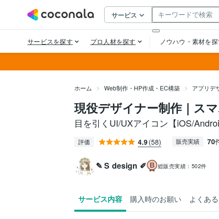
ホーム
Web制作・HP作成・EC構築
アプリデ
現役デザイナー制作｜ス
目を引くUI/UXアイコン【iOS/Andr
70
4.9
(58)
販売実績
評価
✎ S design ✐
総販売実績：
502件
サービス内容
購入時のお願い
よくある