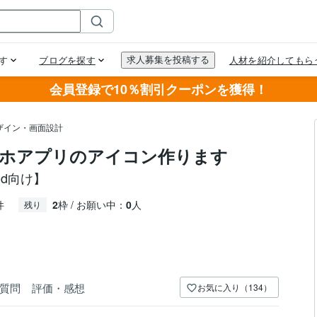
会員登録で10％割引クーポンを獲得！
ザイン・画面設計
マホアプリのアイコン作ります
oid向け】
件
2
枠 / お願い中：
0
人
残り
質問
評価・感想
お気に入り（134）