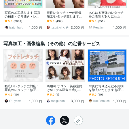
写真の加工承ります 写真
現役レタッチャーが画像
あらゆる画像のレタッチ
の補正・切り抜き・レタ
加工/レタッチ致します
をご希望どおりに仕上げ
ッチ・合成が必要な方に
【高クオリティ】品質・
ます 【 熟練した技術を持
5.0
(2061)
5.0
(437)
5.0
(851)
対応・スピード、お任せ
つプロのレタッチで安心
1,000
3,000
1,000
ください
のクオリティ 】
isato_haru
ココレタッチ
Keratim
円
円
円
写真加工・画像編集（その他）の定番サービス
幅広いレタッチに対応！
商用可 サロン・美容室向
写真に写り込んだ不用物
写真のレタッチ・修正し
けAIモデル画像生成しま
を除去いたします 修正・
ます 写真の"困った"はあ
す 10枚セット！SNSもHP
再調整は無料で対応いた
4.9
(10)
5.0
(1)
5.0
(10)
りませんか？
も“理想のモデル”で華やか
します
1,000
3,000
1,000
に
O．yama ｜クリエイター
taniguben
Kei Retouch
円
円
円