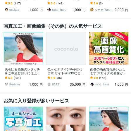
タッチャーをしてます。
しい方、画像をより綺麗
上手く撮れなかった写真
5.0
(117)
5.0
(148)
5.0
(2)
にしたい方に
も、AIで綺麗に・高品質
1,000
1,000
2,000
に仕上げます
0suke3
isato_haru
タナカ Web制作｜スピード対応・高品質
円
円
円
写真加工・画像編集（その他）の人気サービス
あらゆる画像のレタッチ
色々なデザインを手掛け
画像の高画質化をいたし
をご希望どおりに仕上げ
ます サイトやSNSなとさ
ます 大サイズの画像が欲
ます 【 熟練した技術を持
まざまなデザインを手掛
しい方、画像をより綺麗
5.0
(851)
4.9
(36)
5.0
(148)
つプロのレタッチで安心
けてます。
にしたい方に
1,000
35,000
1,000
のクオリティ 】
Keratim
tt0821
isato_haru
円
円
円
お気に入り登録が多いサービス