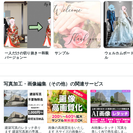
一人だけの切り抜きー和装
サンプル
ウェルカムボー
バージョンー
ル
写真加工・画像編集（その他）の関連サービス
建築写真のレタッチ承り
画像の高画質化をいたし
AI画像レタッチ｜写真を
ます 建築写真家の専属レ
ます 大サイズの画像が欲
美しくAIで再生成します