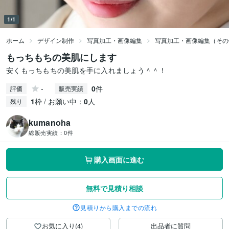
1/1
ホーム
デザイン制作
写真加工・画像編集
写真加工・画像編集（その
もっちもちの美肌にします
安くもっちもちの美肌を手に入れましょう＾＾！
-
0
件
評価
販売実績
1
枠 / お願い中：
0
人
残り
kumanoha
総販売実績：
0件
購入画面に進む
無料で見積り相談
見積りから購入までの流れ
お気に入り(4)
出品者に質問