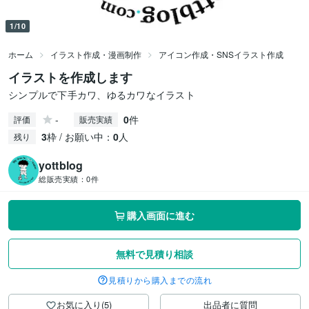
1/10
ホーム
イラスト作成・漫画制作
アイコン作成・SNSイラスト作成
イラストを作成します
シンプルで下手カワ、ゆるカワなイラスト
-
0
件
評価
販売実績
3
枠 / お願い中：
0
人
残り
yottblog
総販売実績：
0件
購入画面に進む
無料で見積り相談
見積りから購入までの流れ
お気に入り(5)
出品者に質問