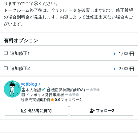
りますのでご了承ください。

トークルーム終了後は、全てのデータを破棄しますので、修正希望
の場合別料金が発生します。内容によっては修正出来ない場合もご
ざいます。
有料オプション
＋
1,000円
追加修正1
＋
2,000円
追加修正2
yottblog
本人確認
機密保持契約(NDA)
未登録
インボイス発行事業者
未登録
総販売実績
0
評価
0.0
フォロワー
2
出品者に質問
フォロー
2