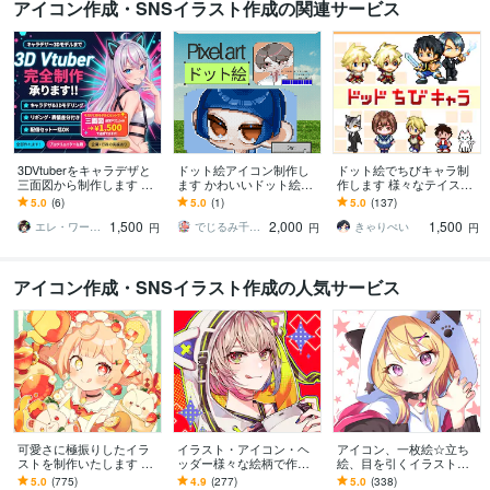
アイコン作成・SNSイラスト作成の関連サービス
3DVtuberをキャラデザと
ドット絵アイコン制作し
ドット絵でちびキャラ制
三面図から制作します 配
ます かわいいドット絵で
作します 様々なテイスト
信画面/背景/ネームロゴ/離
あなただけのSNS用アイ
のちびキャラを作成しま
5.0
(6)
5.0
(1)
5.0
(137)
席中/待機中/OP/EDセット
コンをお作りします
す
1,500
2,000
1,500
エレ・ワークス｜Vtuber制作
でじるみ千葉我孫子
きゃりぺい
円
円
円
アイコン作成・SNSイラスト作成の人気サービス
可愛さに極振りしたイラ
イラスト・アイコン・ヘ
アイコン、一枚絵☆立ち
ストを制作いたします ★
ッダー様々な絵柄で作成
絵、目を引くイラスト描
商用利用＆二次利用込
します 商用可！似顔絵・
きます イリアム、サム
5.0
(775)
4.9
(277)
5.0
(338)