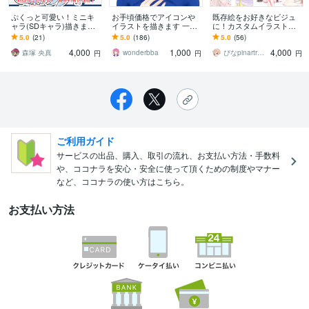
ぷくっと可愛い！ミニキ
お手頃価格でアイコンや
既存絵をお好きなビジュ
ャラ(SDキャラ)描きます
イラストを描きます 一枚
に！カスタムイラスト描
商用利用OK！SNS・アイ
絵でもアイコンでもOKで
きます お好みの元絵をビ
5.0
(21)
5.0
(186)
5.0
(56)
コン・スタンプ・配信ア
す。お気軽に相談下さい
ジュアルチェンジしてあ
4,000
1,000
4,000
ニスタ対応！
なただけのイラストに！
森塚 央真
wonderbba
ぴなpinartroom
円
円
円
ご利用ガイド
サービスの出品、購入、取引の流れ、お支払い方法・手数料
や、ココナラを安心・安全に使って頂くための制度やマナー
など、ココナラの使い方はこちら。
お支払い方法