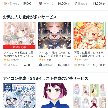
み！ミニキャラは小物２
ブログ・インスタ・動画
ネ、live2D、YouTube、歌
15,000
10,000
13,000
点まで無料！★
配信サムネ等用途様々！
ってみたも
木野ねっこ
96no くろの
三笠える
円
円
円
お気に入り登録が多いサービス
満枠対応中
アイコン〜１枚絵まで温
アイコン・歌ってみた・Li
可愛さに極振りしたイラ
かみのあるイラストを描
ve2D立ち絵等描きます ち
ストを制作いたします ★
きます ★ココナラ自体が
びキャラや配信用イラス
商用利用＆二次利用込
5.0
(1075)
5.0
(886)
5.0
(775)
初めての方も、お気軽に
ト等、幅広く制作してい
み！ミニキャラは小物２
4,500
15,000
15,000
ご相談ください♪★
ます！
点まで無料！★
黒豆ちゃ
茶木藍波
木野ねっこ
円
円
円
アイコン作成・SNSイラスト作成の定番サービス