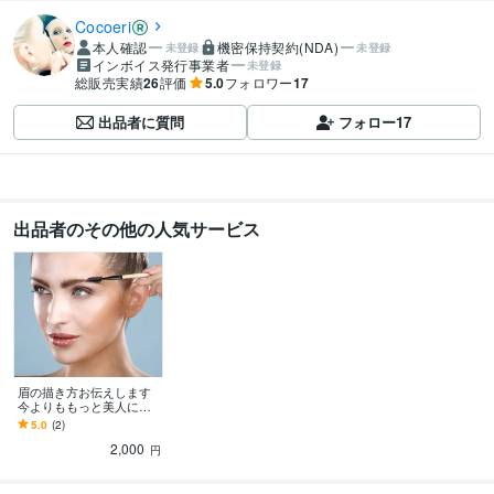
Cocoeri
本人確認
機密保持契約(NDA)
未登録
未登録
インボイス発行事業者
未登録
総販売実績
26
評価
5.0
フォロワー
17
出品者に質問
フォロー
17
出品者のその他の人気サービス
眉の描き方お伝えします
今よりももっと美人にな
れる美眉の描き方お伝え
5.0
(2)
ます！
2,000
円