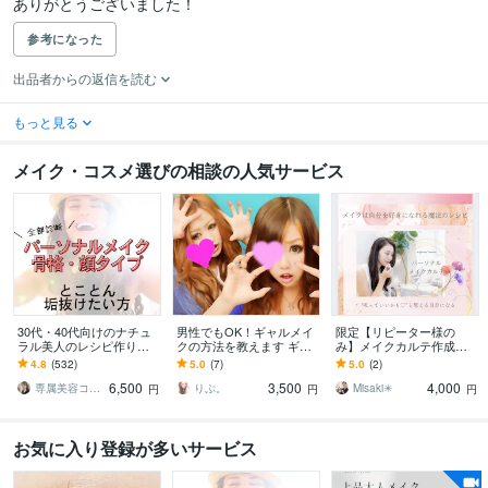
ありがとうございました！
参考になった
出品者からの返信を読む
もっと見る
メイク・コスメ選びの相談の人気サービス
30代・40代向けのナチュ
男性でもOK！ギャルメイ
限定【リピーター様の
ラル美人のレシピ作りま
クの方法を教えます ギャ
み】メイクカルテ作成し
す “整えメイク”アドバイ
ルメイク一度はしてみた
ます 診断結果に合わせて
4.8
(532)
5.0
(7)
5.0
(2)
ス｜大人のためのシンプ
い！ギャルに憧れがあ
似合わせメイクを提案し
6,500
3,500
4,000
ルメイク術
る！方向け
ます
専属美容コーチ☆Moe
りぷ。
Misaki✳︎
円
円
円
お気に入り登録が多いサービス