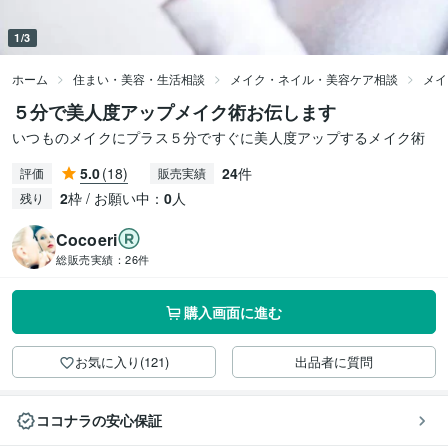
1/3
ホーム
住まい・美容・生活相談
メイク・ネイル・美容ケア相談
メイ
５分で美人度アップメイク術お伝します
いつものメイクにプラス５分ですぐに美人度アップするメイク術
5.0
(18)
24
件
評価
販売実績
2
枠 / お願い中：
0
人
残り
Cocoeri
総販売実績：
26件
購入画面に進む
お気に入り(121)
出品者に質問
ココナラの安心保証