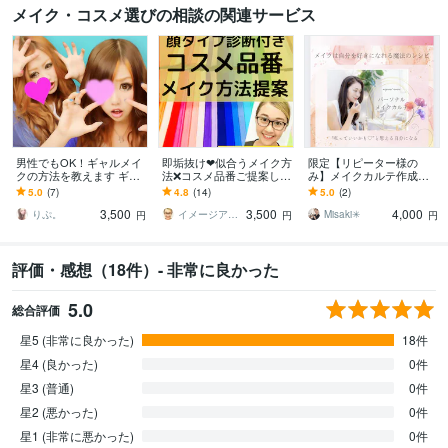
メイク・コスメ選びの相談の関連サービス
男性でもOK！ギャルメイ
即垢抜け❤似合うメイク方
限定【リピーター様の
クの方法を教えます ギャ
法❌コスメ品番ご提案しま
み】メイクカルテ作成し
ルメイク一度はしてみた
す 化粧品検定1級プロ監
ます 診断結果に合わせて
5.0
(7)
4.8
(14)
5.0
(2)
い！ギャルに憧れがあ
修‼️顔タイプに合うメイク
似合わせメイクを提案し
3,500
3,500
4,000
る！方向け
提案即垢抜け♡
ます
りぷ。
イメージアップコンサルタント❤石沼
Misaki✳︎
円
円
円
評価・感想（18件）- 非常に良かった
5.0
総合評価
星5 (非常に良かった)
18件
星4 (良かった)
0件
星3 (普通)
0件
星2 (悪かった)
0件
星1 (非常に悪かった)
0件