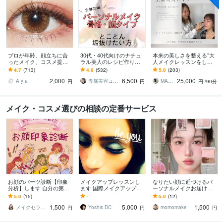
プロが年齢、顔立ちに合
30代・40代向けのナチュ
本来の美しさを整える”大
ったメイク、コスメ提案
ラル美人のレシピ作りま
人メイクレッスンをしま
します 【垢抜け応援】初
す “整えメイク”アドバイ
す メイク迷子卒業。カラ
4.7
(713)
4.8
(532)
5.0
(203)
心者さん大歓迎！ 今の自
ス｜大人のためのシンプ
ー診断×コスメ、スキンケ
2,000
6,500
25,000
分に合うメイク更新♪
ルメイク術
アメイク完全提案
A y a
専属美容コーチ☆Moe
MAKI｜大人のメイク講師
円
円
円
/90分
メイク・コスメ選びの相談の定番サービス
お顔のパーツ診断【印象
メイクアップレッスンし
なりたい顔に近づけるパ
分析】します 自分の第一
ます 国際メイクアップア
ーソナルメイクお届けし
印象を知ってコミュニケ
ーティスト認定メイクレ
ます お試し価格！キャン
5.0
(15)
-
5.0
(12)
ーション上手に
ッスンします
ペーン 残り3名様！
1,500
5,000
1,500
メイクセラピストserina
Yoshis DC
momomake
円
円
円