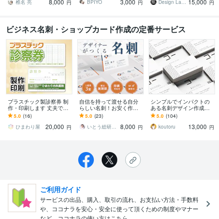
8,000
3,000
15,000
デザインいたします!
せるモダンデザイン
椎名 亮
BPIYO
Design Lab｜名刺・地図・印刷物
円
円
円
ビジネス名刺・ショップカード作成の定番サービス
プラスチック製診察券 制
自信を持って渡せる自分
シンプルでインパクトの
作・印刷します 丈夫で長
らしい名刺！お安く作成
ある名刺デザイン作成致
持ちな診察券が必要な方
します 印刷対応、修正無
します シンプルで伝わり
5.0
(16)
5.0
(23)
5.0
(104)
に！
制限、３案ご提案、名刺
やすくインパクトのある
20,000
8,000
13,000
で事業を加速させます！
デザインを作成します
ひまわり屋
いとう総研株式会社【Design】
koutoru
円
円
円
ご利用ガイド
サービスの出品、購入、取引の流れ、お支払い方法・手数料
や、ココナラを安心・安全に使って頂くための制度やマナー
など、ココナラの使い方はこちら。