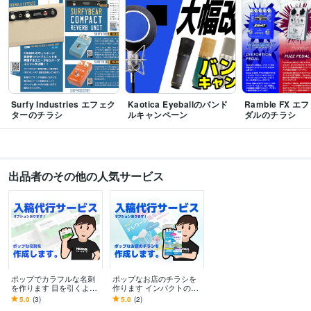
Surfy Industries エフェク
Kaotica Eyeballのバンド
Ramble FX 
ターのチラシ
ルキャンペーン
ダルのチラシ
出品者のその他の人気サービス
ポップでカラフルな名刺
ポップなお店のチラシを
を作ります 目を引くよう
作ります インパクトのあ
なデザインを作ります！
るデザインのチラシを作
5.0
(3)
5.0
(2)
入稿代行サービスあり
製できます。