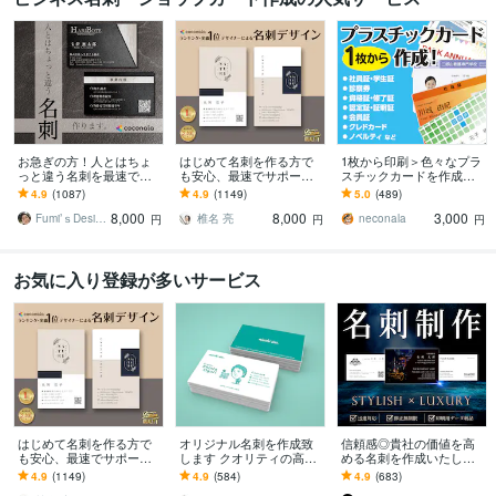
お急ぎの方！人とはちょ
はじめて名刺を作る方で
1枚から印刷＞色々なプラ
っと違う名刺を最速で作
も安心、最速でサポート
スチックカードを作成し
ります あなただけのオリ
します 名刺デザイン実績
ます 認定証・学生証・社
4.9
(1087)
4.9
(1149)
5.0
(489)
ジナル名刺を！翌日まで
最多のプロデザイナーが
員証・クレドなどクレカ
8,000
8,000
3,000
にデザイン作成します！
デザインいたします!
サイズのカードに印刷
Fumi’ｓDesign
椎名 亮
neconala
円
円
円
お気に入り登録が多いサービス
はじめて名刺を作る方で
オリジナル名刺を作成致
信頼感◎貴社の価値を高
も安心、最速でサポート
します クオリティの高い
める名刺を作成いたしま
します 名刺デザイン実績
素敵な名刺デザインを
す 修正回数無制限◇スタ
4.9
(1149)
4.9
(584)
4.9
(683)
最多のプロデザイナーが
イリッシュ＆高級感で魅