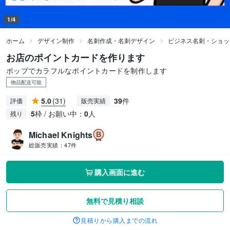
1/4
ホーム
デザイン制作
名刺作成・名刺デザイン
ビジネス名刺・ショッ
お店のポイントカードを作ります
ポップでカラフルなポイントカードを制作します
物品配送可能
5.0
(31)
39
件
評価
販売実績
5
枠 / お願い中：
0
人
残り
Michael Knights
総販売実績：
47件
購入画面に進む
無料で見積り相談
見積りから購入までの流れ