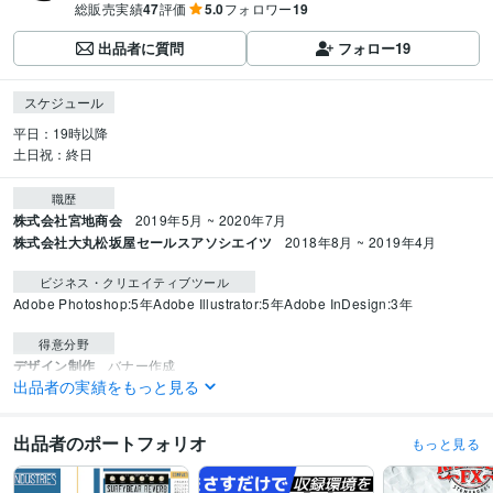
総販売実績
47
評価
5.0
フォロワー
19
出品者に質問
フォロー
19
スケジュール
平日：19時以降

土日祝：終日
職歴
株式会社宮地商会
2019年5月 ~ 2020年7月
株式会社大丸松坂屋セールスアソシエイツ
2018年8月 ~ 2019年4月
ビジネス・クリエイティブツール
Adobe Photoshop:5年
Adobe Illustrator:5年
Adobe InDesign:3年
得意分野
デザイン制作
バナー作成
出品者の実績をもっと見る
学歴
ローヤルホロウェイ（ロンドン大学）
2012年8月 ~ 2015年5月
出品者のポートフォリオ
もっと見る
語学力
英語
ネイティブレベル