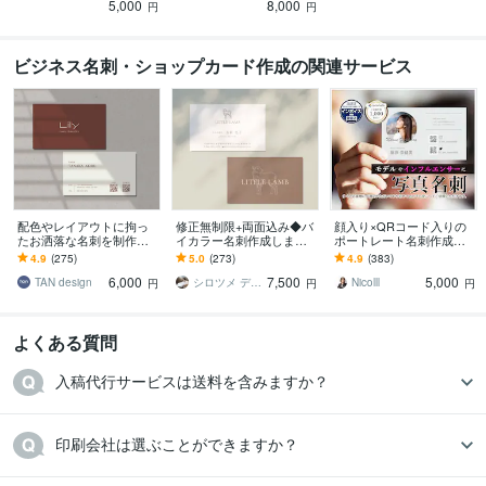
5,000
8,000
円
円
ビジネス名刺・ショップカード作成の関連サービス
配色やレイアウトに拘っ
修正無制限+両面込み◆バ
顔入り×QRコード入りの
たお洒落な名刺を制作し
イカラー名刺作成します
ポートレート名刺作成し
ます シンプル／修正回数
【印刷可】ショップカー
ます インストラクターや
4.9
(275)
5.0
(273)
4.9
(383)
無制限・QRコード作成無
ド デザイン カラー 名刺
フリーの事業者にオスス
6,000
7,500
5,000
料／印刷対応◯
制作 作成
メ ポートレート名刺
TAN design
シロツメ デザイン
Nicolll
円
円
円
よくある質問
入稿代行サービスは送料を含みますか？
印刷会社は選ぶことができますか？