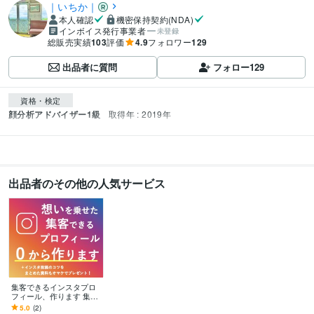
｜いちか｜
本人確認
機密保持契約(NDA)
インボイス発行事業者
未登録
総販売実績
103
評価
4.9
フォロワー
129
出品者に質問
フォロー
129
資格・検定
顔分析アドバイザー1級
取得年 : 2019年
出品者のその他の人気サービス
集客できるインスタプロ
フィール、作ります 集客
できない！何を書いてい
5.0
(2)