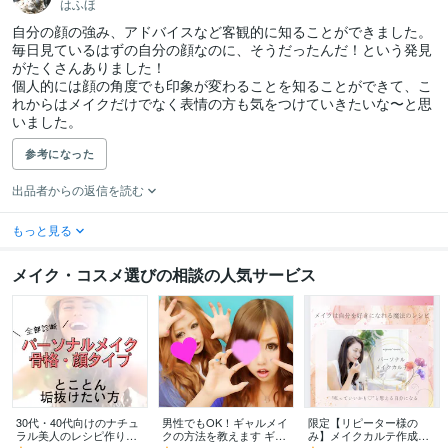
はふほ
自分の顔の強み、アドバイスなど客観的に知ることができました。
毎日見ているはずの自分の顔なのに、そうだったんだ！という発見
がたくさんありました！

個人的には顔の角度でも印象が変わることを知ることができて、こ
れからはメイクだけでなく表情の方も気をつけていきたいな〜と思
いました。
参考になった
出品者からの返信を読む
もっと見る
メイク・コスメ選びの相談の人気サービス
30代・40代向けのナチュ
男性でもOK！ギャルメイ
限定【リピーター様の
ラル美人のレシピ作りま
クの方法を教えます ギャ
み】メイクカルテ作成し