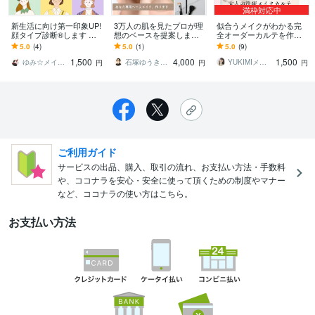
満枠対応中
新生活に向け第一印象UP!
3万人の肌を見たプロが理
似合うメイクがわかる完
顔タイプ診断®︎します お
想のベースを提案します
全オーダーカルテを作成
顔の印象分析で似合うフ
夕方まで崩れない！肌質
します 6月25日まで！モ
5.0
(4)
5.0
(1)
5.0
(9)
ァッションやメイクを知
に合う「運命の土台」を
ニター様価格。通常8000
1,500
4,000
1,500
って魅力UP
オーダーメイド
円→1500円
ゆみ☆メイク講師
石塚ゆうきの美容相談室
YUKIMIメイクアップサロン
円
円
円
ご利用ガイド
サービスの出品、購入、取引の流れ、お支払い方法・手数料
や、ココナラを安心・安全に使って頂くための制度やマナー
など、ココナラの使い方はこちら。
お支払い方法