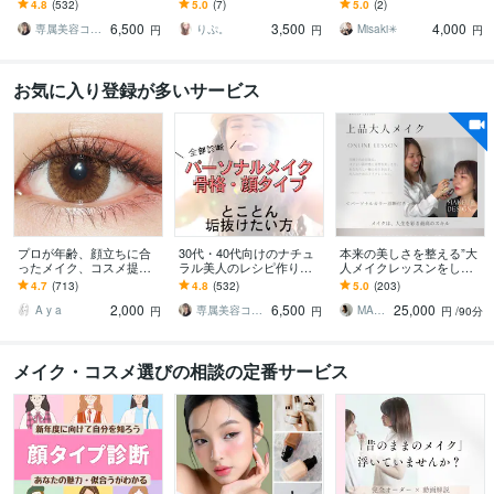
す “整えメイク”アドバイ
ルメイク一度はしてみた
ます 診断結果に合わせて
4.8
(532)
5.0
(7)
5.0
(2)
ス｜大人のためのシンプ
い！ギャルに憧れがあ
似合わせメイクを提案し
6,500
3,500
4,000
ルメイク術
る！方向け
ます
専属美容コーチ☆Moe
りぷ。
Misaki✳︎
円
円
円
お気に入り登録が多いサービス
プロが年齢、顔立ちに合
30代・40代向けのナチュ
本来の美しさを整える”大
ったメイク、コスメ提案
ラル美人のレシピ作りま
人メイクレッスンをしま
します 【垢抜け応援】初
す “整えメイク”アドバイ
す メイク迷子卒業。カラ
4.7
(713)
4.8
(532)
5.0
(203)
心者さん大歓迎！ 今の自
ス｜大人のためのシンプ
ー診断×コスメ、スキンケ
2,000
6,500
25,000
分に合うメイク更新♪
ルメイク術
アメイク完全提案
A y a
専属美容コーチ☆Moe
MAKI｜大人のメイク講師
円
円
円
/90分
メイク・コスメ選びの相談の定番サービス