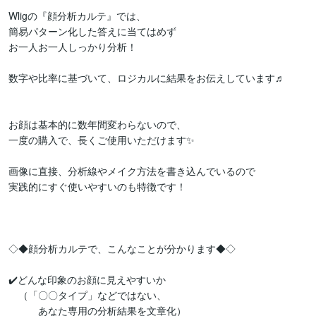
Wligの『顔分析カルテ』では、

簡易パターン化した答えに当てはめず

お一人お一人しっかり分析！

数字や比率に基づいて、ロジカルに結果をお伝えしています♬

お顔は基本的に数年間変わらないので、

一度の購入で、長くご使用いただけます✨

画像に直接、分析線やメイク方法を書き込んでいるので

実践的にすぐ使いやすいのも特徴です！

◇◆顔分析カルテで、こんなことが分かります◆◇

✔️どんな印象のお顔に見えやすいか

　（「〇〇タイプ」などではない、

　　　あなた専用の分析結果を文章化）
