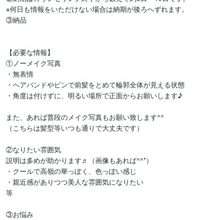
※何日も情報をいただけない場合は納期が後ろへずれます。

③納品

【必要な情報】

①ノーメイク写真

・無表情

・ヘアバンドやピンで前髪をとめて輪郭全体が見える状態

・角度は付けずに、明るい場所で正面からお願いします♪

また、あれば普段のメイク写真もお願い致します^^

（こちらは髪型等いつも通りで大丈夫です）

②なりたい雰囲気

説明は多めが助かります♬（画像もあれば^^*）

・クールで高嶺の華っぽく、色っぽい感じ

・親近感がありつつ美人な雰囲気になりたい

等

③お悩み
