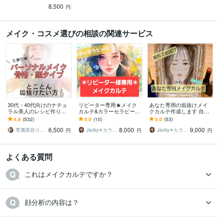
いかわからない！を解消
8,500
します◎
円
メイク・コスメ選びの相談の関連サービス
30代・40代向けのナチュ
リピーター専用★メイク
あなた専用の垢抜けメイ
ラル美人のレシピ作りま
カルテ&カラーセラピーし
クカルテ作成します 自分
す “整えメイク”アドバイ
ます カラーセラピー&ア
に似合う垢抜けメイクで
4.8
(532)
5.0
(10)
5.0
(53)
ス｜大人のためのシンプ
フターフォロー付メイク
自己肯定感Up☆しっかり
6,500
8,000
9,000
ルメイク術
法&メイク商品お伝え
寄り添い
専属美容コーチ☆Moe
Jacky✴カラービューティーセラピスト
Jacky✴カラービューティーセラピスト
円
円
円
よくある質問
これはメイクカルテですか？
顔分析の内容は？