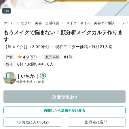
1/3
ホーム
住まい・美容・生活相談
メイク・ネイル・美容ケア相談
メイ
もうメイクで悩まない！顔分析メイクカルテ作りま
す
【眉メイクは＋3,000円】←現在モニター価格✨残り21人迄
4.9
(57)
81
件
評価
販売実績
6
枠 / お願い中：
0
人
残り
｜いちか｜
総販売実績：
103件
受付休止中
再開したら通知を受け取る
お気に入り(612)
出品者に質問