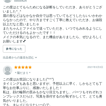
cocco424
この度はとてもらためになる診断をしていただき、ありがとうござ
いました^_^

眉の形などはなかなか自分では思っていてもどうしたらいいかわか
らなかったので、やり方まですごく丁寧に教えていただき、お値段
以上だなと思いました☺️

またちゃんとファイルで送っていただき、いつでもみれるようにし
ていただけるのもよかったです！！

メイクの本気になるので、また機会がありましたら、ぜひよろしく
お願いします💕
参考になった
出品者からの返信を読む
2021年3月3日
＊陽だまり＊
この度はお世話になりました(*^^*)

タイミングもあると思いますが、予想以上に早く、しかもとても丁
寧なお仕事ぶりに、感激いたしました！

私は、顔の輪郭の歪みもかなり目立ちますし、パーツもそれぞれコ
ンプレックスだらけ。写真を添付するのが恥ずかしくて、とても勇
気がいりました。

でも、キレイになりたい一心で。
