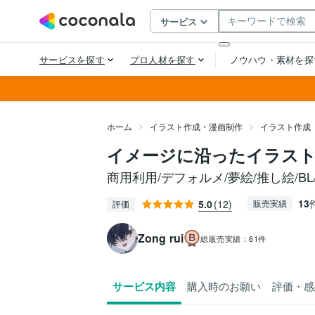
ホーム
イラスト作成・漫画制作
イラスト作成
イメージに沿ったイラス
商用利用/デフォルメ/夢絵/推し絵/BL
13
5.0
(12)
販売実績
評価
Zong rui
総販売実績：
61件
サービス内容
購入時のお願い
評価・感