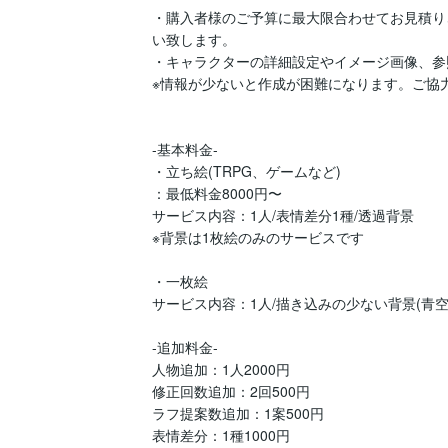
・購入者様のご予算に最大限合わせてお見積り
い致します。

・キャラクターの詳細設定やイメージ画像、参
※情報が少ないと作成が困難になります。ご協力
-基本料金-

・立ち絵(TRPG、ゲームなど)

：最低料金8000円〜

サービス内容：1人/表情差分1種/透過背景

※背景は1枚絵のみのサービスです

・一枚絵

サービス内容：1人/描き込みの少ない背景(青空
-追加料金-

人物追加：1人2000円

修正回数追加：2回500円

ラフ提案数追加：1案500円

表情差分：1種1000円
