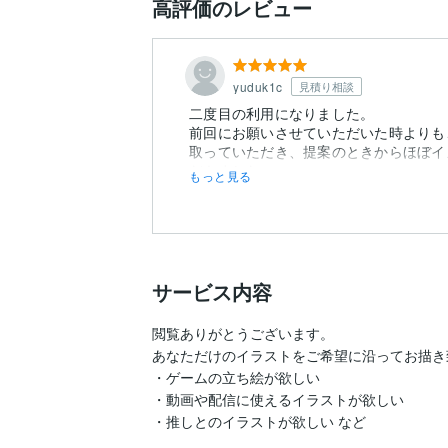
高評価のレビュー
yuduk1c
見積り相談
二度目の利用になりました。
前回にお願いさせていただいた時よりも
取っていただき、提案のときからほぼイ
だきました。
もっと見る
絵柄がとても大好きな方なのですが、今回
サービス内容
閲覧ありがとうございます。

あなただけのイラストをご希望に沿ってお描き
・ゲームの立ち絵が欲しい

・動画や配信に使えるイラストが欲しい 

・推しとのイラストが欲しい など
