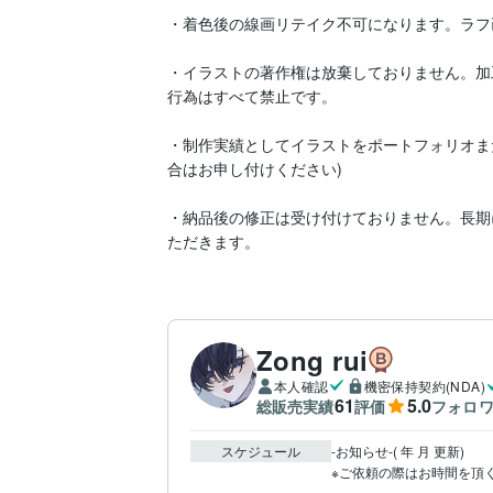
・着色後の線画リテイク不可になります。ラフ
・イラストの著作権は放棄しておりません。加
行為はすべて禁止です。

・制作実績としてイラストをポートフォリオまたはS
合はお申し付けください)

・納品後の修正は受け付けておりません。長期
ただきます。
Zong rui
本人確認
機密保持契約(NDA)
61
5.0
総販売実績
評価
フォロ
スケジュール
-お知らせ-( 年 月 更新)

※ご依頼の際はお時間を頂