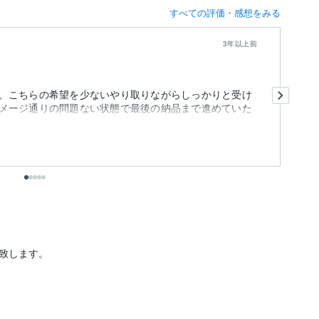
すべての評価・感想をみる
3年以上前
何
、こちらの希望を少ないやり取りながらしっかりと受け
ま
メージ通りの問題ない状態で最後の納品まで進めていた
こ
を
も
も線画...
致します。
