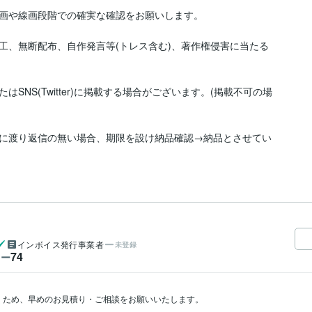
画や線画段階での確実な確認をお願いします。

工、無断配布、自作発言等(トレス含む)、著作権侵害に当たる
NS(Twitter)に掲載する場合がございます。(掲載不可の場
に渡り返信の無い場合、期限を設け納品確認→納品とさせてい
インボイス発行事業者
未登録
74
ワー
くため、早めのお見積り・ご相談をお願いいたします。
