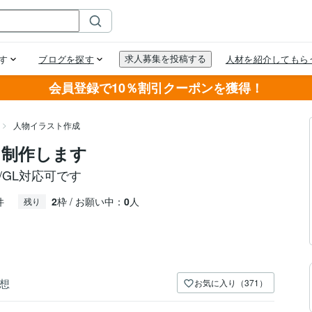
会員登録で10％割引クーポンを獲得！
人物イラスト作成
ト制作します
/GL対応可です
件
2
枠 / お願い中：
0
人
残り
想
お気に入り（371）