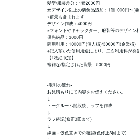
髪型/服装差分：1種2000円

元デザイン以上の装飾品追加：1個1000円〜(要相
※前景も含まれます

デザイン作成：4000円

※フォントやキャラクター、服装等のデザイン料
優先納品：3000円

商用利用：10000円(個人様)/30000円(企業様)

※記入頂いた使用用途により、二次利用料が発生
【1枚絵限定】

複雑な/指定された背景：5000円

-取引の流れ-

お見積もりにて内容をお伝えください。

↓

トークルーム開設後、ラフを作成

↓

ラフ確認(修正3回まで)

↓

線画＋仮色置きでの確認(色修正3回まで)
