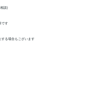
談)

です

する場合もございます
