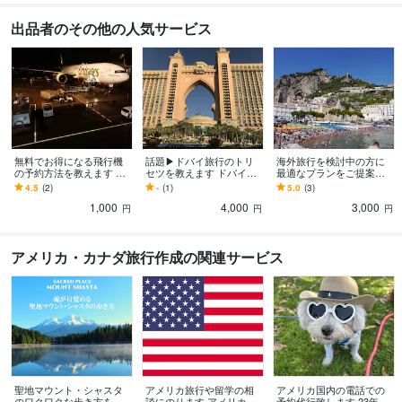
出品者のその他の人気サービス
無料でお得になる飛行機
話題▶︎ドバイ旅行のトリ
海外旅行を検討中の方に
の予約方法を教えます 航
セツを教えます ドバイは
最適なプランをご提案し
空券の値段は常に変動し
どんな国？必要なもの
ます 海外旅行に行きたい
4.5
(2)
-
(1)
5.0
(3)
ています。お得になる方
は？を解決します！
けど「どこが良い」「何
1,000
4,000
3,000
法は必見。
をすればいい」を解決
円
円
円
アメリカ・カナダ旅行作成の関連サービス
聖地マウント・シャスタ
アメリカ旅行や留学の相
アメリカ国内の電話での
のワクワクな歩き方を教
談にのります アメリカへ
予約代行致します 23年間