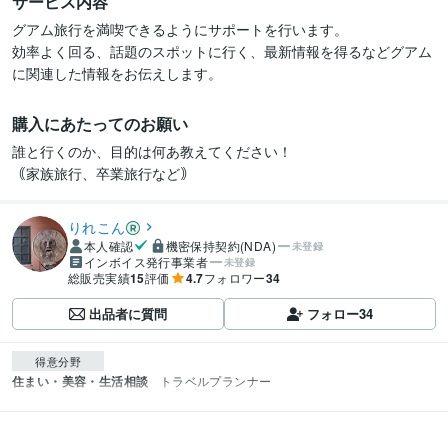
サービス内容
グアム旅行を満喫できるようにサポートを行います。

効率よく回る、話題のスポットに行く、最新情報を得るなどグアム
に関連した情報をお伝えします。
購入にあたってのお願い
誰と行くのか、目的は何あ教えてください！

｟家族旅行、卒業旅行など｠
りれこん
本人確認
機密保持契約(NDA)
未登録
インボイス発行事業者
未登録
総販売実績
15
評価
4.7
フォロワー
34
出品者に質問
フォロー
34
得意分野
住まい・美容・生活相談
トラベルプランナー