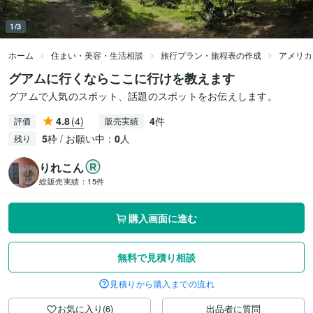
1/3
ホーム
住まい・美容・生活相談
旅行プラン・旅程表の作成
アメリカ
グアムに行くならここに行けを教えます
グアムで人気のスポット、話題のスポットをお伝えします。
4.8
(4)
4
件
評価
販売実績
5
枠 / お願い中：
0
人
残り
りれこん
総販売実績：
15件
購入画面に進む
無料で見積り相談
見積りから購入までの流れ
お気に入り(6)
出品者に質問