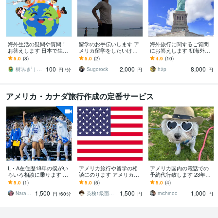
海外生活の疑問や質問！
留学のお手伝いします ア
海外旅行に関するご質問
お答えします 日本で生活
メリカ留学をしたいけど
にお答えします 初海外の
を続けることが不安に感
留学サービス会社に払う
方も、ツアーでなく個人
5.0
(8)
5.0
(2)
4.9
(10)
じていませんか？
金額が勿体無い
手配で周遊したい方も！
100
2,000
8,000
樹⁽みき⁾｜つながりを紡ぐ人
Sugorock
h2p
円
/分
円
円
アメリカ・カナダ旅行作成の定番サービス
L・A在住歴18年の僕がい
アメリカ旅行や留学の相
アメリカ国内の電話での
ろいろ相談に乗ります 海
談にのります アメリカへ
予約代行致します 23年間
外での面白い話や生き抜
の旅行を考えていて、少
ロサンゼルスに住んでい
5.0
(1)
5.0
(5)
5.0
(4)
くためのサバイバルのヒ
しでもコストを下げたい
る私にお任せください！
1,500
1,500
1,000
ントになる
方へ
Naranon
英検1級面接38点のマルチリンガルK
michinoc
円
/60分
円
円