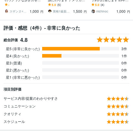
えます マウントシャスタ
の旅行を考えていて、少
ロサンゼルスに住んでい
-
5.0
(5)
5.0
(4)
に19回訪米スペシャリス
しでもコストを下げたい
る私にお任せください！
1,000
1,500
1,000
トが薦める秘境ガイド
方へ
スザンヌ⭐聖地からのメッセンジャー
英検1級面接38点のマルチリンガルK
michinoc
円
円
円
評価・感想（4件）- 非常に良かった
4.8
総合評価
星5 (非常に良かった)
3件
星4 (良かった)
1件
星3 (普通)
0件
星2 (悪かった)
0件
星1 (非常に悪かった)
0件
項目別評価
サービス内容/提案のわかりやすさ
コミュニケーション
クオリティ
スケジュール