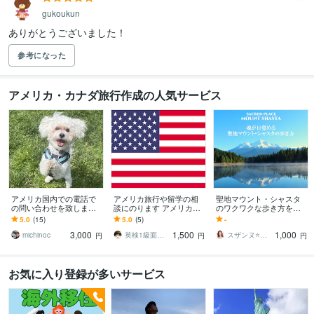
gukoukun
ありがとうございました！
参考になった
アメリカ・カナダ旅行作成の人気サービス
アメリカ国内での電話で
アメリカ旅行や留学の相
聖地マウント・シャスタ
の問い合わせを致します
談にのります アメリカへ
のワクワクな歩き方を教
アメリカ国内での電話で
の旅行を考えていて、少
えます マウントシャスタ
5.0
(15)
5.0
(5)
-
の問い合わせを受け付け
しでもコストを下げたい
に19回訪米スペシャリス
3,000
1,500
1,000
ます
方へ
トが薦める秘境ガイド
michinoc
英検1級面接38点のマルチリンガルK
スザンヌ⭐聖地からのメッセンジャー
円
円
円
お気に入り登録が多いサービス