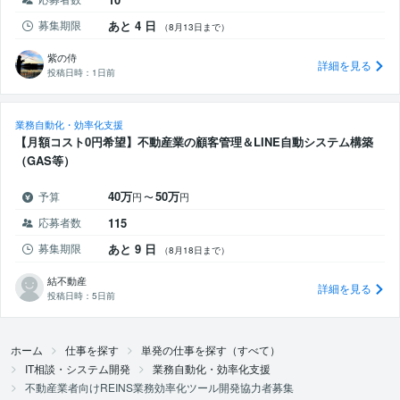
募集期限
あと 4 日
（8月13日まで）
紫の侍
詳細を見る
投稿日時：
1日前
業務自動化・効率化支援
【月額コスト0円希望】不動産業の顧客管理＆LINE自動システム構築
（GAS等）
40万
50万
予算
円
〜
円
応募者数
115
募集期限
あと 9 日
（8月18日まで）
結不動産
詳細を見る
投稿日時：
5日前
ホーム
仕事を探す
単発の仕事を探す（すべて）
IT相談・システム開発
業務自動化・効率化支援
不動産業者向けREINS業務効率化ツール開発協力者募集