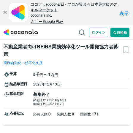
不動産業者向けREINS業務効率化ツール開発協力者募
集
業務自動化・効率化支援
予算
5千
1万
〜
円
円
納品希望日
2025年12月13日
募集期限
募集終了
締切日 2025年12月16日
掲載日 2025年12月7日
応募状況
0
0
171
応募人数
契約人数
閲覧数