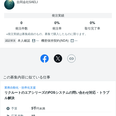
合同会社SAELI
発注実績
0
0%
0%
発注件数
発注率
取引完了率
※発注実績は募集経由のもの、募集で購入したものに限ります。
本人確認
機密保持契約(NDA)
認証状況
この募集内容に似ている仕事
業務自動化・効率化支援
リクルートのエアシリーズのPOSシステムの問い合わせ対応・トラブ
ル解決
5千
予算
円未満
応募者数
10