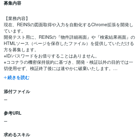
募集内容
【業務内容】
現在、REINSの図面取得や入力を自動化するChrome拡張を開発し
ています。
開発テスト用に、REINSの『物件詳細画面』や『検索結果画面』の
HTMLソース（ページを保存したファイル）を提供していただける
方を募集します。
※ID/パスワードをお借りすることはありません。
※ココナラの機密保持規約に基づき、開発・検証以外の目的では一
切使用せず、検証終了後には速やかに破棄いたします。
続きを読む
【必須条件】
・不動産業者様であること。
添付ファイル
・REINSの利用権限をお持ちであること。
・HTMLデータの提供にご協力いただけること。
ー
【歓迎条件】
参考URL
ー
求めるスキル