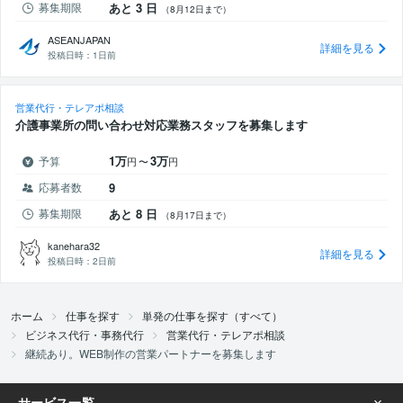
募集期限
あと 3 日
（8月12日まで）
ASEANJAPAN
詳細を見る
投稿日時：
1日前
営業代行・テレアポ相談
介護事業所の問い合わせ対応業務スタッフを募集します
1万
3万
予算
円
〜
円
応募者数
9
募集期限
あと 8 日
（8月17日まで）
kanehara32
詳細を見る
投稿日時：
2日前
ホーム
仕事を探す
単発の仕事を探す（すべて）
ビジネス代行・事務代行
営業代行・テレアポ相談
継続あり。WEB制作の営業パートナーを募集します