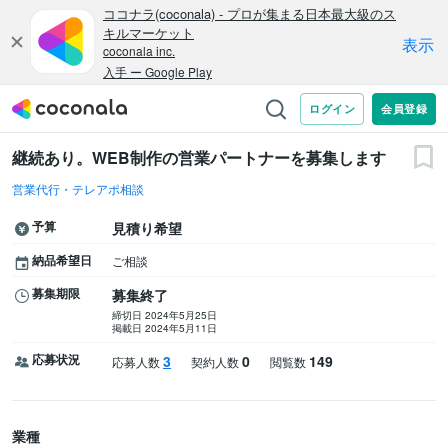
継続あり。WEB制作の営業パートナーを募集します
営業代行・テレアポ相談
予算
見積り希望
納品希望日
ご相談
募集期限
募集終了
締切日 2024年5月25日
掲載日 2024年5月11日
応募状況
3
0
149
応募人数
契約人数
閲覧数
業種