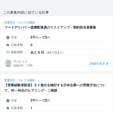
この募集内容に似ている仕事
営業代行・テレアポ相談
フードデリバリー提携配達員のリストアップ・契約担当者募集
5千
1万
予算
円
〜
円
応募者数
0
募集期限
あと 8 日
（8月17日まで）
マンレッジ
詳細を見る
投稿日時：
1日前
営業代行・テレアポ相談
【営業経験者歓迎】タイ進出を検討する日本企業への営業方法につい
て、30～40分のヒアリング・ご相談
5千
1万
予算
円
〜
円
応募者数
1