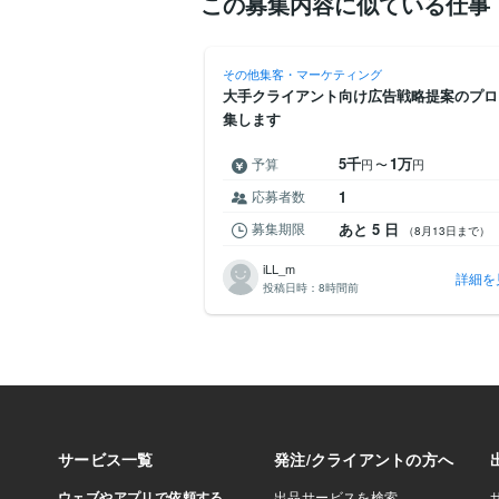
この募集内容に似ている仕事
ング
その他集客・マーケティング
け輸出・関税に詳しい方を探
大手クライアント向け広告戦略提案のプロ
集します
5千
1万
予算
円未満
円
〜
円
応募者数
1
 4 日
募集期限
あと 5 日
（8月12日まで）
（8月13日まで）
iLL_m
詳細を見る
詳細を
投稿日時：
8時間前