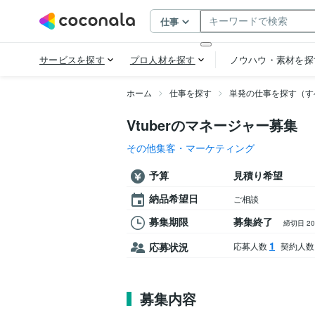
ホーム
仕事を探す
単発の仕事を探す（す
Vtuberのマネージャー募集
その他集客・マーケティング
予算
見積り希望
納品希望日
ご相談
募集期限
募集終了
締切日 2
1
応募状況
応募人数
契約人数
募集内容