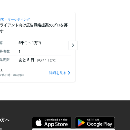
集客・マーケティング
その他集客・マーケティング
ライアント向け広告戦略提案のプロを募
eBayのアメリカ向け輸出
す
しています
5千
1万
5千
算
予算
円
〜
円
円未満
募者数
1
応募者数
0
集期限
あと 5 日
募集期限
あと 4 日
（8月13日まで）
iLL_m
cbjkazu
詳細を見る
投稿日時：
8時間前
投稿日時：
17時間前