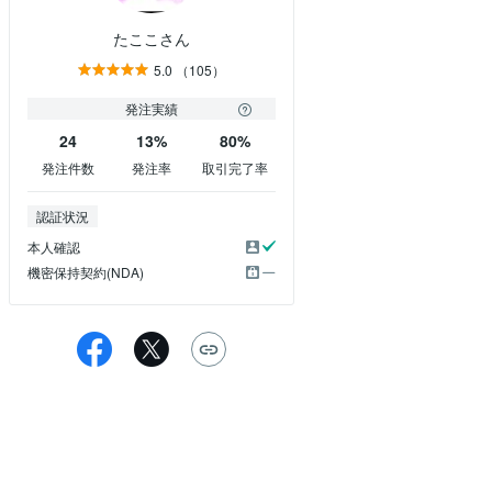
たここさん
5.0
（105）
発注実績
24
13%
80%
発注件数
発注率
取引完了率
認証状況
本人確認
機密保持契約(NDA)