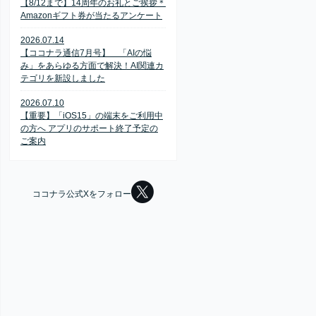
【8/12まで】14周年のお礼とご挨拶＊
Amazonギフト券が当たるアンケート
2026.07.14
【ココナラ通信7月号】 「AIの悩
み」をあらゆる方面で解決！AI関連カ
テゴリを新設しました
2026.07.10
【重要】「iOS15」の端末をご利用中
の方へ アプリのサポート終了予定の
ご案内
ココナラ公式Xをフォロー