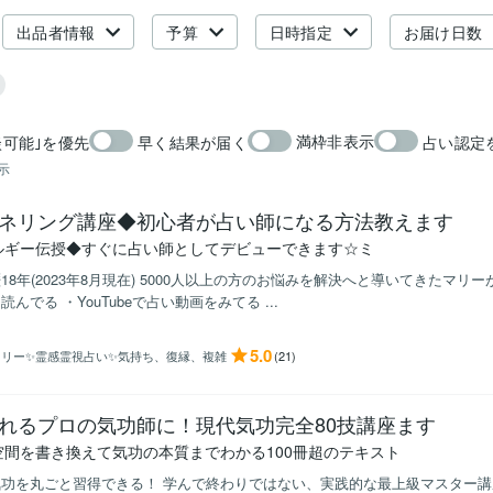
出品者情報
予算
日時指定
お届け日数
満枠非表示
談可能｣を優先
早く結果が届く
占い認定
示
ネリング講座◆初心者が占い師になる方法教えます
ルギー伝授◆すぐに占い師としてデビューできます☆ミ
18年(2023年8月現在) 5000人以上の方のお悩みを解決へと導いてきたマリ
読んでる ・YouTubeで占い動画をみてる ...
5.0
マリー✨霊感霊視占い✨気持ち、復縁、複雑
(21)
れるプロの気功師に！現代気功完全80技講座ます
空間を書き換えて気功の本質までわかる100冊超のテキスト
功を丸ごと習得できる！ 学んで終わりではない、実践的な最上級マスター講