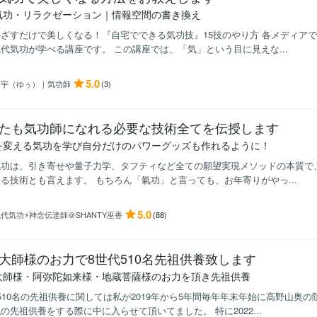
気功・リラクゼーション｜情報空間の書き換え
ざすだけで美しくなる！『自宅でできる気功技』15技のやり方 各メディア
代気功が学べる講座です。 この講座では、「気」という目に見えな...
5.0
由宇（ゆぅ）｜気功師
(3)
たも気功師になれる必要な技術全てを伝授します
を変える気功を学び自分だけのパワーグッズも作れるように！
気功は、引き寄せや量子力学、タフティなど全ての願望実現メソッドの本質で
る技術とも言えます。 もちろん「氣功」と言っても、お年寄りがやっ...
5.0
代気功⚡神念伝達師＠SHANTY巫香
(88)
大師様のお力で8世代510名先祖供養致します
大師様・阿弥陀如来様・地蔵菩薩様のお力を頂き先祖供養
510名の先祖供養に関しては私が2019年から5年間毎年年末年始に高野山奥
の先祖供養をする際に中に入らせて頂いてました。 特に2022...