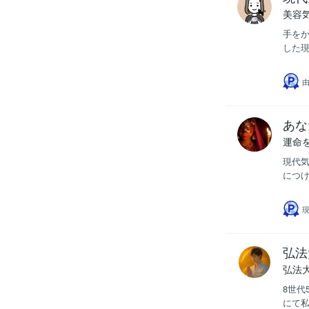
美容
手をか
した現
あな
運命
現代
につけ
現
弘法
弘法
8世代
にて私