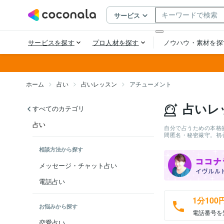
ホーム
占い
占いレッスン
アチューメント
占いレ
すべてのカテゴリ
占い
自分で占うための本格
間匿名・秘密厳守。初
相談方法から探す
メッセージ・チャット占い
電話占い
1分100
お悩みから探す
電話番号を
恋愛占い