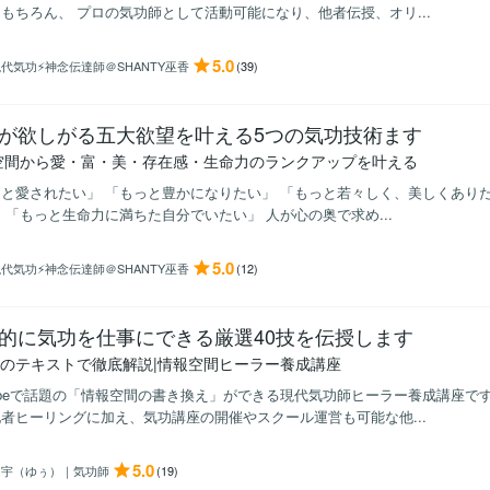
もちろん、 プロの気功師として活動可能になり、他者伝授、オリ...
5.0
代気功⚡神念伝達師＠SHANTY巫香
(39)
が欲しがる五大欲望を叶える5つの気功技術ます
空間から愛・富・美・存在感・生命力のランクアップを叶える
と愛されたい」 「もっと豊かになりたい」 「もっと若々しく、美しくあり
 「もっと生命力に満ちた自分でいたい」 人が心の奥で求め...
5.0
代気功⚡神念伝達師＠SHANTY巫香
(12)
的に気功を仕事にできる厳選40技を伝授します
0頁のテキストで徹底解説|情報空間ヒーラー養成講座
tubeで話題の「情報空間の書き換え」ができる現代気功師ヒーラー養成講座で
者ヒーリングに加え、気功講座の開催やスクール運営も可能な他...
5.0
由宇（ゆぅ）｜気功師
(19)