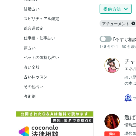
提供方法
結婚占い
スピリチュアル鑑定
アチューメント
総合運鑑定
仕事運・仕事占い
｢今すぐ相
148
件中
1 - 60
件表
夢占い
ペットの気持ち占い
チャ
占い全般
エネ
占いレッスン
占い歴
の本は
その他占い
占術別
選ば
情報
現代気
満枠