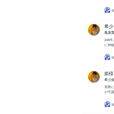
龍
希少
鳳凰
248
に神秘
龍
姫様
希少
実際に
が守護
龍