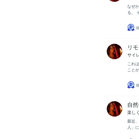
なぜ
る。 
現
リモ
サイ
これは
ことが
現
自然
楽し
最近、
人」に