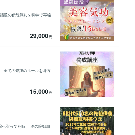
で話題の伝統気功を科学で再編
29,000
円
、 全ての奇跡のルールを味方
15,000
円
の院へ詣ってた時、 奥の院御廟