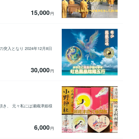
15,000
円
突入となり 2024年12月8日
30,000
円
て頂き、 元々私には瀬織津姫様
6,000
円