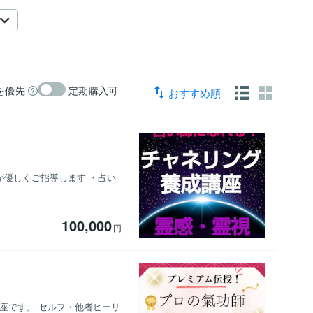
を優先
定期購入可
おすすめ順
ーが優しくご指導します ・占い
100,000
円
座です。 セルフ・他者ヒーリ