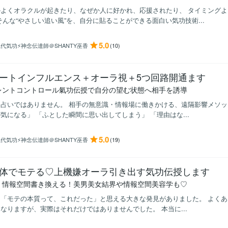
かよくオラクルが起きたり、なぜか人に好かれ、応援されたり、 タイミング
そんな“やさしい追い風”を、自分に貼ることができる面白い気功技術...
5.0
代気功⚡神念伝達師＠SHANTY巫香
(10)
ートインフルエンス＋オーラ視＋5つ回路開通ます
レントコントロール氣功伝授で自分の望む状態へ相手を誘導
占いではありません。 相手の無意識・情報場に働きかける、遠隔影響メソッ
気になる」 「ふとした瞬間に思い出してしまう」 「理由はな...
5.0
代気功⚡神念伝達師＠SHANTY巫香
(19)
体でモテる♡上機嫌オーラ引き出す気功伝授します
く情報空間書き換える！美男美女結界や情報空間美容学も♡
「モテの本質って、これだった」と思える大きな発見がありました。 よくあ
なりますが、実際はそれだけではありませんでした。 本当に...