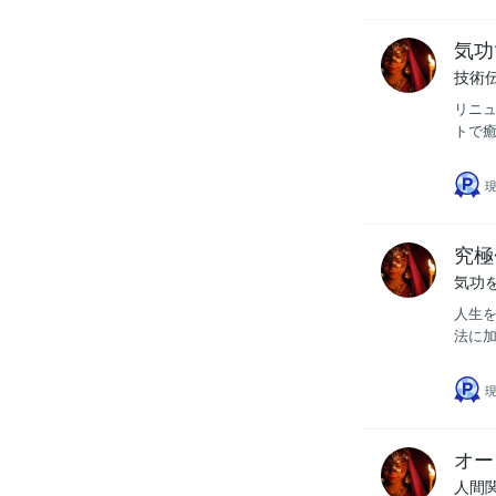
気功
技術
リニュ
トで癒
現
究極
気功
人生を
法に加
現
オー
人間