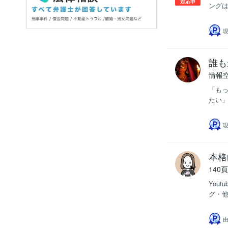
対応中
ングは
現
誰も
情報
「もっ
たい」
現
本格
14
You
グ・他