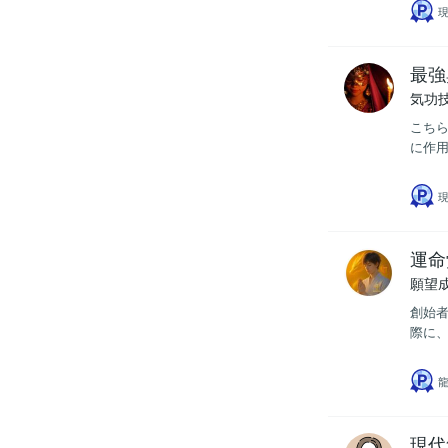
現
最強
気功
こち
に作用
現
運命
願望
創始者
際に、
龍
現代