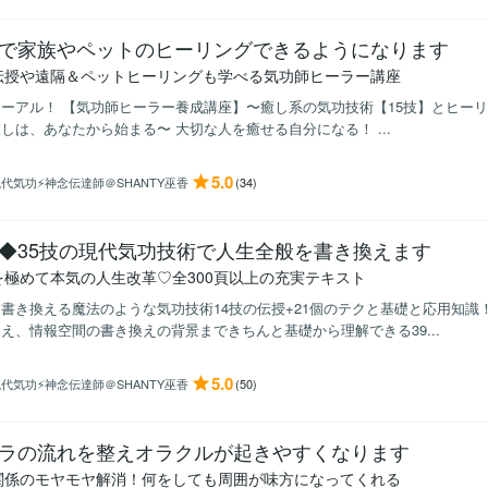
で家族やペットのヒーリングできるようになります
伝授や遠隔＆ペットヒーリングも学べる気功師ヒーラー講座
ーアル！ 【気功師ヒーラー養成講座】〜癒し系の気功技術【15技】とヒーリ
しは、あなたから始まる〜 大切な人を癒せる自分になる！ ...
5.0
代気功⚡神念伝達師＠SHANTY巫香
(34)
◆35技の現代気功技術で人生全般を書き換えます
を極めて本気の人生改革♡全300頁以上の充実テキスト
書き換える魔法のような気功技術14技の伝授+21個のテクと基礎と応用知識
え、情報空間の書き換えの背景まできちんと基礎から理解できる39...
5.0
代気功⚡神念伝達師＠SHANTY巫香
(50)
ラの流れを整えオラクルが起きやすくなります
関係のモヤモヤ解消！何をしても周囲が味方になってくれる