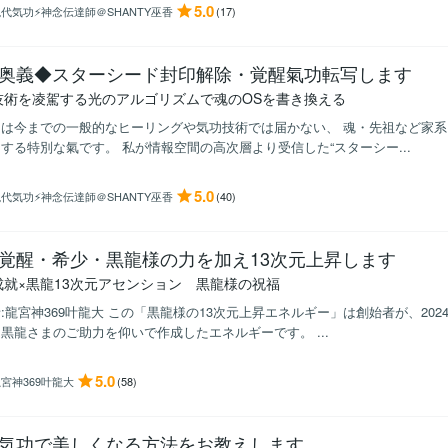
5.0
代気功⚡神念伝達師＠SHANTY巫香
(17)
奥義◆スターシード封印解除・覚醒氣功転写します
技術を凌駕する光のアルゴリズムで魂のOSを書き換える
らは今までの一般的なヒーリングや気功技術では届かない、 魂・先祖など家
する特別な氣です。 私が情報空間の高次層より受信した“スターシー...
5.0
代気功⚡神念伝達師＠SHANTY巫香
(40)
覚醒・希少・黒龍様の力を加え13次元上昇します
成就×黒龍13次元アセンション 黒龍様の祝福
:龍宮神369叶龍大 この「黒龍様の13次元上昇エネルギー」は創始者が、202
黒龍さまのご助力を仰いで作成したエネルギーです。 ...
5.0
宮神369叶龍大
(58)
気功で美しくなる方法をお教えします