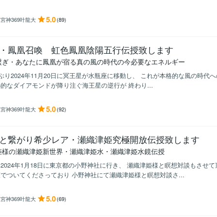
5.0
宮神369叶龍大
(89)
・鳳凰召喚 虹色鳳凰陰陽五行伝授致します
繋ぎ・あなたに鳳凰が宿る真の風の時代の今必要なエネルギー
年ぶり2024年11月20日に冥王星が水瓶座に移動し、 これが本格的な風の時代への
的なダイアモンドが降り注ぐ海王星の逆行が 終わり...
5.0
宮神369叶龍大
(92)
と繋がり希少レア・瀬織津姫究極開放伝授致します
姫様の瀬織津姫新世界・瀬織津姫水・瀬織津姫水鏡伝授
2024年1月18日に東京都の小野神社に行き、 瀬織津姫様と瞑想対談もさせ
でついてくださっており 小野神社にて瀬織津姫様と瞑想対談さ...
5.0
宮神369叶龍大
(69)