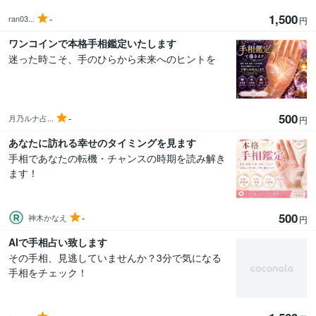
1,500
-
ran03...
円
ワンコインで本格手相鑑定いたします
迷った時こそ、手のひらから未来へのヒントを
500
-
月乃ルナ占...
円
あなたに訪れる幸せのタイミングを見ます
手相であなたの転機・チャンスの時期を読み解き
ます！
500
-
神木かなえ
円
AIで手相占い致します
その手相、見逃していませんか？3分で気になる
手相をチェック！