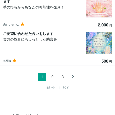
ます
手のひらからあなたの可能性を発見！！
2,000
-
癒しのカウ...
円
ご要望に合わせた占いをします
貴方の悩みにちょっとした助言を
500
-
翁甜夜
円
1
2
3
168
件中
1 - 60
件