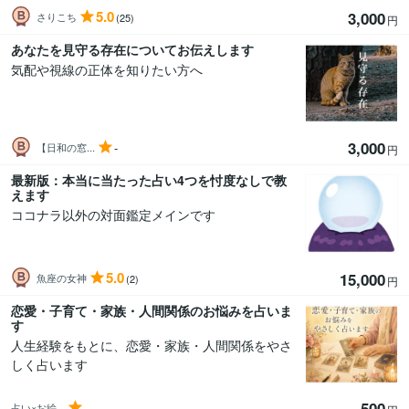
5.0
3,000
さりこち
(25)
円
あなたを見守る存在についてお伝えします
気配や視線の正体を知りたい方へ
3,000
-
【日和の窓...
円
最新版：本当に当たった占い4つを忖度なしで教
えます
ココナラ以外の対面鑑定メインです
5.0
15,000
魚座の女神
(2)
円
恋愛・子育て・家族・人間関係のお悩みを占いま
す
人生経験をもとに、恋愛・家族・人間関係をやさ
しく占います
500
-
占い×お絵...