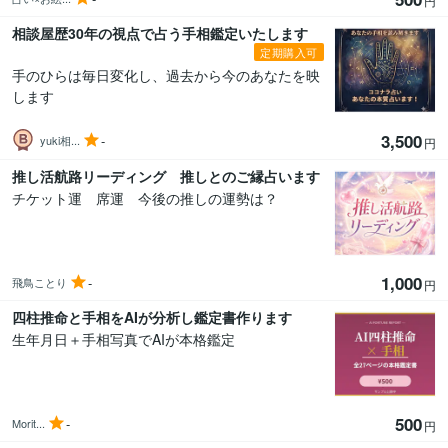
円
相談屋歴30年の視点で占う手相鑑定いたします
定期購入可
手のひらは毎日変化し、過去から今のあなたを映
します
3,500
-
yuki相...
円
推し活航路リーディング 推しとのご縁占います
チケット運 席運 今後の推しの運勢は？
1,000
-
飛鳥ことり
円
四柱推命と手相をAIが分析し鑑定書作ります
生年月日＋手相写真でAIが本格鑑定
500
-
Morit...
円