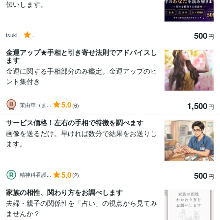
伝いします。
500
-
tsuki...
円
金運アップ★手相と引き寄せ法則でアドバイスし
ます
金運に関する手相部分のみ鑑定。金運アップのヒ
ント集付き
5.0
1,500
茉由華（ま...
(6)
円
サービス価格！左右の手相で特徴を調べます
画像を送るだけ。早ければ数分で結果をお送りし
ます。
5.0
500
精神科看護...
(2)
円
家族の相性、関わり方をお調べします
夫婦・親子の関係性を「占い」の視点から見てみ
ませんか？