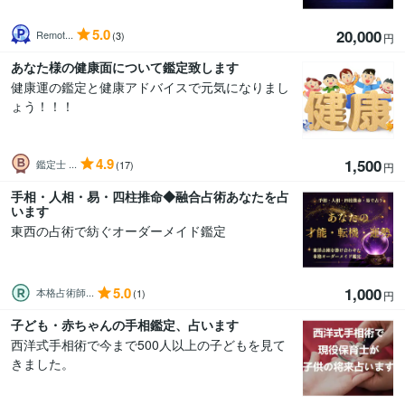
5.0
20,000
Remot...
(3)
円
あなた様の健康面について鑑定致します
健康運の鑑定と健康アドバイスで元気になりまし
ょう！！！
4.9
1,500
鑑定士 ...
(17)
円
手相・人相・易・四柱推命◆融合占術あなたを占
います
東西の占術で紡ぐオーダーメイド鑑定
5.0
1,000
本格占術師...
(1)
円
子ども・赤ちゃんの手相鑑定、占います
西洋式手相術で今まで500人以上の子どもを見て
きました。