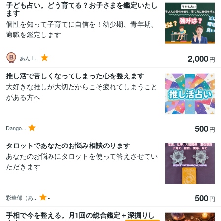
子ども占い。どう育てる？お子さまを鑑定いたし
ます
個性を知って子育てに自信を！幼少期、青年期、
適職を鑑定します
2,000
-
あん l ...
円
推し活で苦しくなってしまった心を整えます
大好きな推しが大切だからこそ疲れてしまうこと
がある方へ
500
-
Dango...
円
タロットであなたのお悩み相談のります
あなたのお悩みにタロットを使って答えさせてい
ただきます
500
-
彩華郁（あ...
円
手相で今を整える。月1回の総合鑑定＋深掘りし