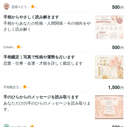
500
-
霊感スピリ...
円
手相からやさしく読み解きます
手相からあなたの性格・人間関係・今の傾向をや
さしく読み解く
500
-
Cream...
円
手相鑑定｜写真で性格や運勢を占います
恋愛・仕事・金運・才能を詳しく鑑定します
1,500
-
手相鑑定士...
円
手のひらからのメッセージを読み取ります
あなただけの手のひらのメッセージを読み取りま
す。
-
ヒーラー✳...