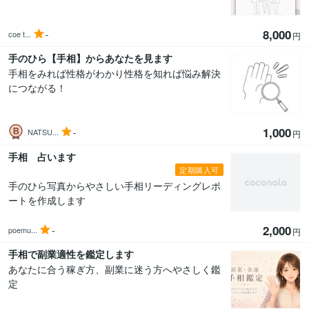
8,000
-
coe t...
円
手のひら【手相】からあなたを見ます
手相をみれば性格がわかり性格を知れば悩み解決
につながる！
1,000
-
NATSU...
円
手相 占います
定期購入可
手のひら写真からやさしい手相リーディングレポ
ートを作成します
2,000
-
poemu...
円
手相で副業適性を鑑定します
あなたに合う稼ぎ方、副業に迷う方へやさしく鑑
定