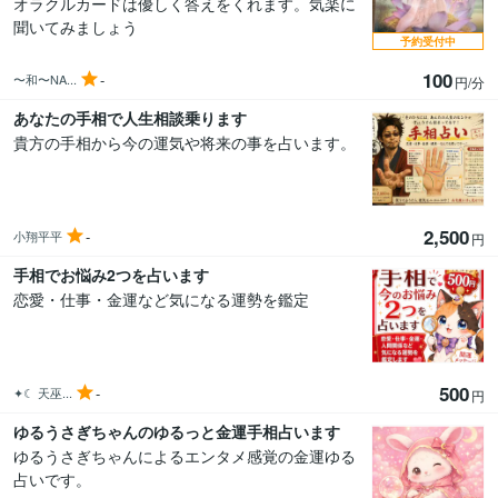
オラクルカードは優しく答えをくれます。気楽に
聞いてみましょう
予約受付中
100
-
〜和〜NA...
円/分
あなたの手相で人生相談乗ります
貴方の手相から今の運気や将来の事を占います。
2,500
-
小翔平平
円
手相でお悩み2つを占います
恋愛・仕事・金運など気になる運勢を鑑定
500
-
✦☾ 天巫...
円
ゆるうさぎちゃんのゆるっと金運手相占います
ゆるうさぎちゃんによるエンタメ感覚の金運ゆる
占いです。