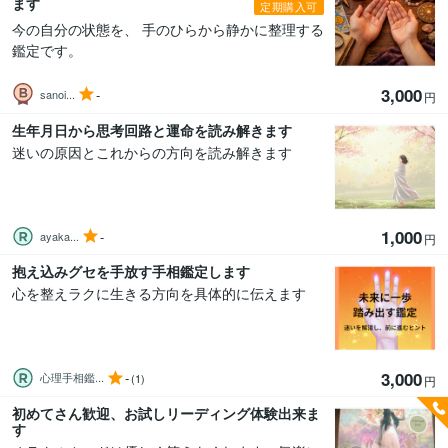
ます
定期購入可
今の自分の状態を、 手のひらから静かに整理する
鑑定です。
3,000
-
sanoi...
円
生年月日から思考回路と運命を読み解きます
迷いの原因とこれからの方向を読み解きます
1,000
-
ayaka...
円
抱え込みグセを手放す手相鑑定します
心を整えラクに生きる方向を具体的に伝えます
3,000
-
心理手相鑑...
(1)
円
初めてさん歓迎、お試しリーディング体験出来ま
す