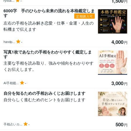
1,500
-
ryous...
円
6000字 手のひらから未来の流れを本格鑑定しま
す
定期購入可
左右の手相を読み解き恋愛・仕事・金運・人生の
転機まで伝えます
4,000
-
handp...
円
写真1枚であなたの手相をわかりやすく鑑定しま
す
主要な手相を読み取り、強みや傾向をわかりやす
くお伝えします。
3,000
-
AI手相鑑...
円
自分を知るための手相おみくじお届けします
自分らしく進むためのヒントをお届けします
500
-
手相占いカ...
円