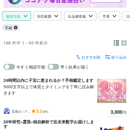
提供方法
対応範囲
出品者情報
予算
日
手相
168
件中
1 - 60
件表示
おすすめ順
絞り込み
今すぐ相談可能
早く結果が届く
24時間以内に子宝に恵まれるか？手相鑑定します
5000文字以上で体質とタイミングを丁寧に読み解
きます
5.0
3,000
霊感占いア...
(51)
円
20年研究×霊視×独自解析で近未来数字お届けしま
す