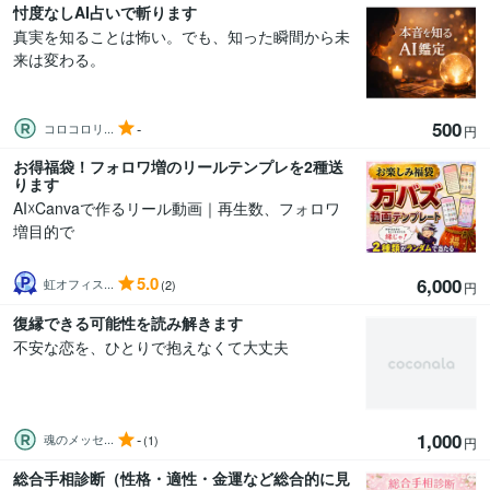
忖度なしAI占いで斬ります
真実を知ることは怖い。でも、知った瞬間から未
来は変わる。
500
-
コロコロリ...
円
お得福袋！フォロワ増のリールテンプレを2種送
ります
AI☓Canvaで作るリール動画｜再生数、フォロワ
増目的で
5.0
6,000
虹オフィス...
(2)
円
復縁できる可能性を読み解きます
不安な恋を、ひとりで抱えなくて大丈夫
1,000
-
魂のメッセ...
(1)
円
総合手相診断（性格・適性・金運など総合的に見