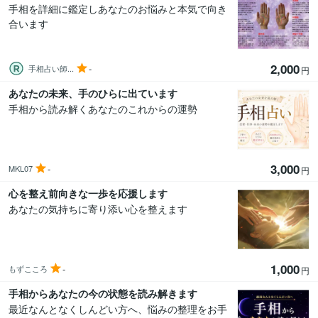
手相を詳細に鑑定しあなたのお悩みと本気で向き
合います
2,000
-
手相占い師...
円
あなたの未来、手のひらに出ています
手相から読み解くあなたのこれからの運勢
3,000
-
MKL07
円
心を整え前向きな一歩を応援します
あなたの気持ちに寄り添い心を整えます
1,000
-
もずこころ
円
手相からあなたの今の状態を読み解きます
最近なんとなくしんどい方へ、悩みの整理をお手