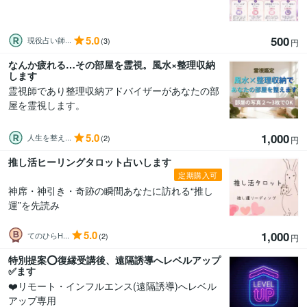
5.0
500
現役占い師...
(3)
円
なんか疲れる…その部屋を霊視。風水×整理収納
します
霊視師であり整理収納アドバイザーがあなたの部
屋を霊視します。
5.0
1,000
人生を整え...
(2)
円
推し活ヒーリングタロット占いします
定期購入可
神席・神引き・奇跡の瞬間あなたに訪れる“推し
運”を先読み
5.0
1,000
てのひらH...
(2)
円
特別提案⭕復縁受講後、遠隔誘導へレベルアップ
✅ます
❤️リモート・インフルエンス(遠隔誘導)へレベル
アップ専用