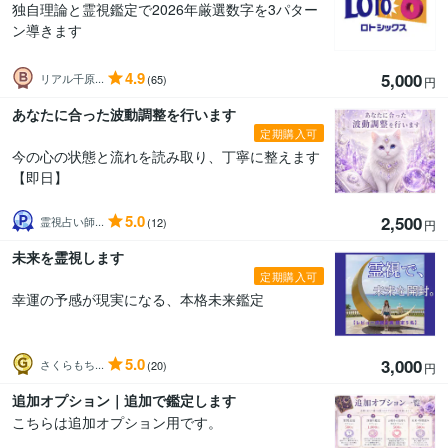
独自理論と霊視鑑定で2026年厳選数字を3パター
ン導きます
4.9
5,000
リアル千原...
(65)
円
あなたに合った波動調整を行います
定期購入可
今の心の状態と流れを読み取り、丁寧に整えます
【即日】
5.0
2,500
霊視占い師...
(12)
円
未来を霊視します
定期購入可
幸運の予感が現実になる、本格未来鑑定
5.0
3,000
さくらもち...
(20)
円
追加オプション｜追加で鑑定します
こちらは追加オプション用です。