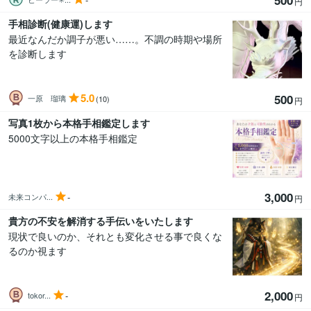
500
円
手相診断(健康運)します
最近なんだか調子が悪い……。不調の時期や場所
を診断します
5.0
500
一原 瑠璃
(10)
円
写真1枚から本格手相鑑定します
5000文字以上の本格手相鑑定
3,000
-
未来コンパ...
円
貴方の不安を解消する手伝いをいたします
現状で良いのか、それとも変化させる事で良くな
るのか視ます
2,000
-
tokor...
円