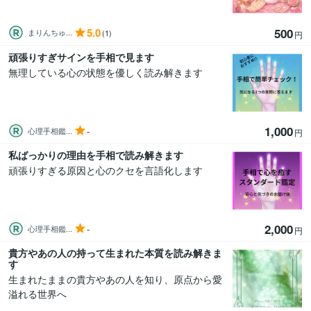
5.0
500
まりんちゅ...
(1)
円
頑張りすぎサインを手相で見ます
無理している心の状態を優しく読み解きます
1,000
-
心理手相鑑...
円
私ばっかりの理由を手相で読み解きます
頑張りすぎる原因と心のクセを言語化します
2,000
-
心理手相鑑...
円
貴方やあの人の持って生まれた本質を読み解きま
す
生まれたままの貴方やあの人を知り、原点から愛
溢れる世界へ