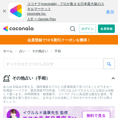
会員登録で10％割引クーポンを獲得！
ホーム
占い
その他占い
手相
その他占い（手相）
あらゆる悩みの答えを、国内最多のプロとの直接相談で見つけることができる一
括相談ページです。販売実績70万件超、1.3万人以上のプロからどんな悩みも比較
して選べます。24時間匿名・秘密厳守。リーズナブルに高品質な鑑定を提供。理
想の毎日を取り戻すために、まずはプロを比較して今のモヤモヤを全て打ち明け
ましょう。