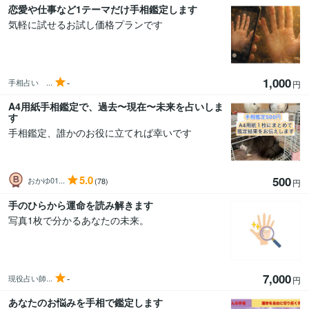
恋愛や仕事など1テーマだけ手相鑑定します
気軽に試せるお試し価格プランです
1,000
-
手相占い ...
円
A4用紙手相鑑定で、過去〜現在〜未来を占いしま
す
手相鑑定、誰かのお役に立てれば幸いです
5.0
500
おかゆ01...
(78)
円
手のひらから運命を読み解きます
写真1枚で分かるあなたの未来。
7,000
-
現役占い師...
円
あなたのお悩みを手相で鑑定します