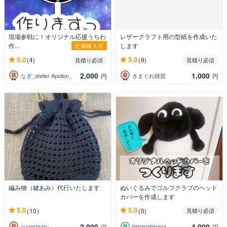
現場参戦に！オリジナル応援うちわ
レザークラフト用の型紙を作成いた
作...
します
定期購入可
5.0
5.0
(4)
(9)
見積り必須
見積り必須
2,000
1,000
なぎ_atelier Apollon_
きまぐれ雑貨
円
円
編み物（鍵あみ）代行いたします
ぬいぐるみでゴルフクラブのヘッド
カバーを作成します
5.0
5.0
(10)
(5)
見積り必須
2,000
4,000
yuuasmaru
himanahinana
円
円