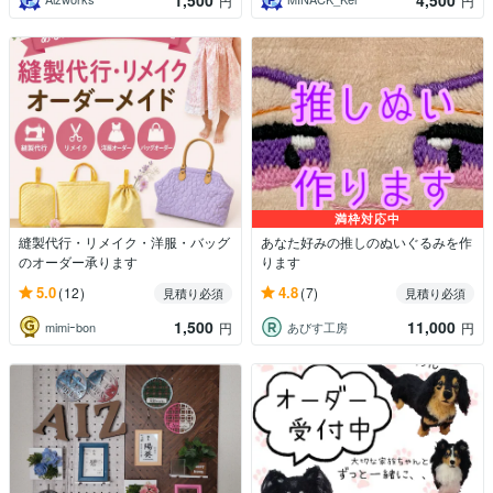
円
円
満枠対応中
縫製代行・リメイク・洋服・バッグ
あなた好みの推しのぬいぐるみを作
のオーダー承ります
ります
5.0
4.8
(12)
(7)
見積り必須
見積り必須
1,500
11,000
mimiｰbon
あびす工房
円
円