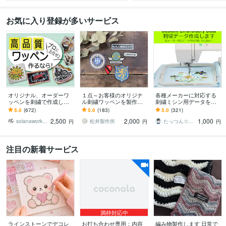
お気に入り登録が多いサービス
オリジナル、オーダーワ
１点～お客様のオリジナ
各種メーカーに対応する
ッペンを刺繍で作成しま
ル刺繍ワッペンを製作し
刺繍ミシン用データを作
す 特別な一品を。絵柄や
ます 高品質なワッペンを
ります ブラザー・ジャノ
5.0
(672)
5.0
(183)
5.0
(321)
図案、画像を刺繍ワッペ
お手軽に :-)
メ・シンガー等オリジナ
2,500
2,000
1,000
ンでお作りします。
ル刺繍データの作成
solanaworks ソラナワークス
松井製作所
たっつん☆刺しゅうデータ作成
円
円
円
注目の新着サービス
満枠対応中
ラインストーンでデコレ
お打ち合わせ専用：内容
編み物製作します 日常で