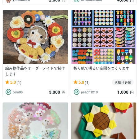
編み物作品をオーダーメイドで制作
折り紙で明るい空間をつくります
します
5.0
5.0
(1)
(1)
見積り必須
3,000
1,000
piyo08
peach1210
円
円