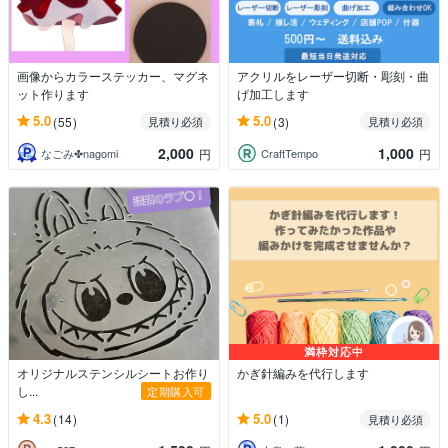
画像からカラーステッカー、マグネ
アクリルをレーザー切断・彫刻・曲
ット作ります
げ加工します
5.0
5.0
(55)
(3)
見積り必須
見積り必須
2,000
1,000
なごみ✤nagomi
CraftTempo
円
円
満枠対応中
オリジナルステンシルシートお作り
かぎ針編みを代行します
し...
定期購入可
4.3
5.0
(14)
(1)
見積り必須