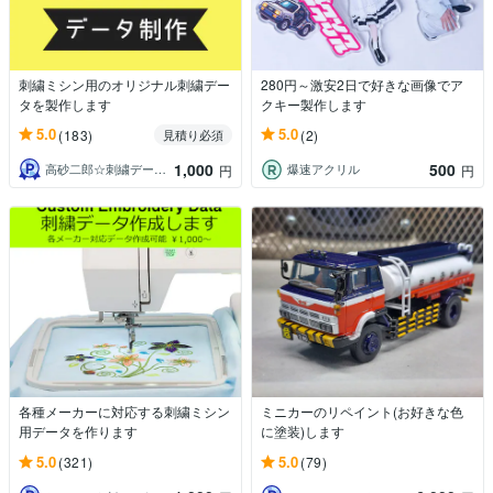
刺繍ミシン用のオリジナル刺繍デー
280円～激安2日で好きな画像でア
タを製作します
クキー製作します
5.0
5.0
(183)
(2)
見積り必須
1,000
500
高砂二郎☆刺繍データ作成
爆速アクリル
円
円
各種メーカーに対応する刺繍ミシン
ミニカーのリペイント(お好きな色
用データを作ります
に塗装)します
5.0
5.0
(321)
(79)