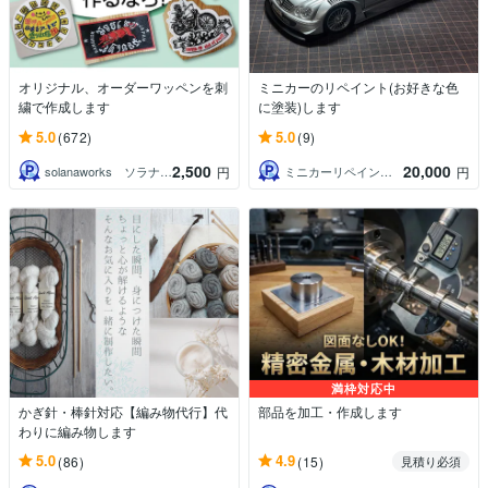
オリジナル、オーダーワッペンを刺
ミニカーのリペイント(お好きな色
繍で作成します
に塗装)します
5.0
5.0
(672)
(9)
2,500
20,000
solanaworks ソラナワークス
ミニカーリペイント工房
円
円
満枠対応中
かぎ針・棒針対応【編み物代行】代
部品を加工・作成します
わりに編み物します
5.0
4.9
(86)
(15)
見積り必須