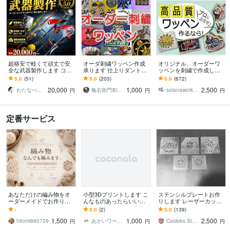
超格安で軽くて頑丈で安
オーダ刺繍ワッペン作成
オリジナル、オーダーワ
全な武器製作します コス
承ります 仕上りダントツ
ッペンを刺繍で作成しま
プレや舞台などでも使え
な亀右衛門刺しゅう工房
す 特別な一品を。絵柄や
5.0
(51)
5.0
(203)
5.0
(672)
る武器をお作りします！
です。
図案、画像を刺繍ワッペ
20,000
1,000
2,500
武器防具造形
ンでお作りします。
わたなべせいや
亀右衛門刺しゅう工房
solanaworks ソラナワークス
円
円
円
定番サービス
あなただけの編み物をオ
小型3Dプリントします こ
ステンシルプレートお作
ーダーメイドでお作りし
んなものあったらいいな
りします レーザーカッタ
ます 小物からウェアまで
を実現します。
ーで細かい模様のステン
-
5.0
(2)
5.0
(139)
対応します写真から作品
シルプレート作れます♪
1,500
1,000
2,500
をお作りします
hitomi990729
あかいワークショップ
Cookies Stamp
円
円
円