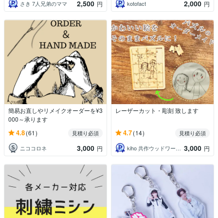
2,500
2,000
さき 7人兄弟のママ
kotofact
円
円
簡易お直しやリメイクオーダーを¥3
レーザーカット・彫刻 致します
000～承ります
4.8
4.7
(61)
(14)
見積り必須
見積り必須
3,000
3,000
ニココロネ
kiho 共作ウッドワークス
円
円