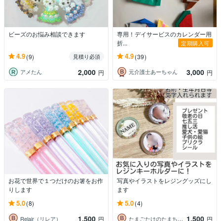
ビーズのお悩み相談できます
専用！デイサービスのカレンダー用
折...
定期購入可
4.9
4.9
(9)
(39)
見積り必須
2,000
3,000
アメたん
元介護士あーちゃん
円
円
お花で世界で１つだけのお箸をお作
写真やイラストをレジングッズにし
りします
ます
5.0
5.0
(8)
(4)
1,500
1,500
Relair（リレア）
たまごたけのたまちゃん
円
円