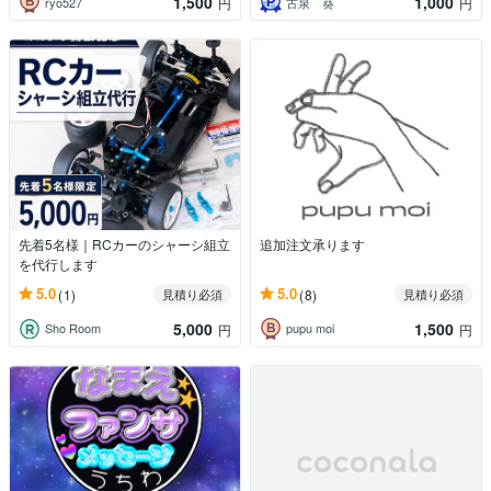
1,500
1,000
ryo527
古泉 葵
円
円
先着5名様｜RCカーのシャーシ組立
追加注文承ります
を代行します
5.0
5.0
(1)
(8)
見積り必須
見積り必須
5,000
1,500
Sho Room
pupu moi
円
円