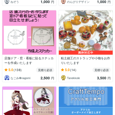
1,000
1,000
ねぞう
のんびりデザイン
円
円
満枠対応中
店舗ドア・窓・看板に貼るステッカ
粘土細工のストラップや小物をお作
ーを作成いたします
りいたします
5.0
5.0
(138)
(14)
見積り必須
見積り必須
2,500
3,500
なごみ✤nagomi
Tanekkole
円
円