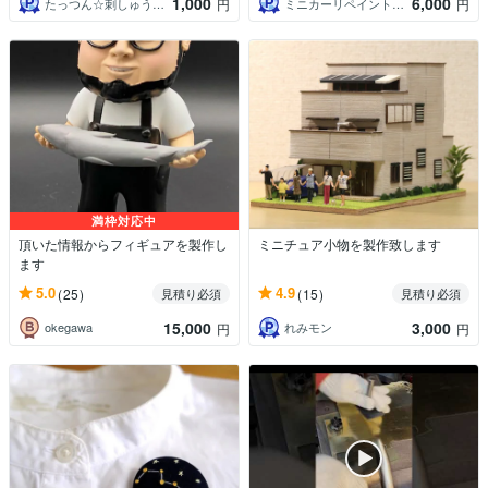
1,000
6,000
たっつん☆刺しゅうデータ作成
ミニカーリペイント工房
円
円
満枠対応中
頂いた情報からフィギュアを製作し
ミニチュア小物を製作致します
ます
5.0
4.9
(25)
(15)
見積り必須
見積り必須
15,000
3,000
okegawa
れみモン
円
円