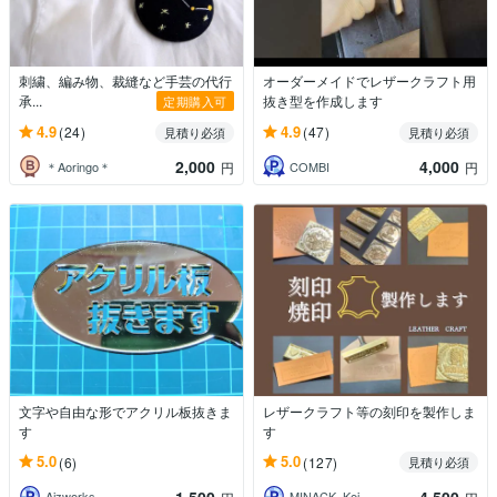
刺繍、編み物、裁縫など手芸の代行
オーダーメイドでレザークラフト用
承...
抜き型を作成します
定期購入可
4.9
4.9
(24)
(47)
見積り必須
見積り必須
2,000
4,000
＊Aoringo＊
COMBI
円
円
文字や自由な形でアクリル板抜きま
レザークラフト等の刻印を製作しま
す
す
5.0
5.0
(6)
(127)
見積り必須
1,500
4,500
Aizworks
MINACK_Kei