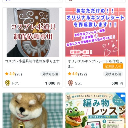
コスプレ小道具制作依頼を承ります
オリジナルキンブレシートを作成し
ま...
定期購入可
4.9
4.9
(20)
(122)
見積り必須
見積り必須
1,000
500
レア。
なぁ。
円
円