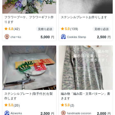
フラワーブーケ、フラワーギフト作
ステンシルプレートお作りします
ります
4.8
5.0
(42)
(139)
見積り必須
見積り必須
5,000
2,500
chaーko
Cookies Stamp
円
円
ステンシルプレート(取手付き)を製
編み物「編み図・文章パターン」書
作します
きます
5.0
5.0
(20)
(2)
2,500
2,000
Aizworks
handmade cocoron
円
円