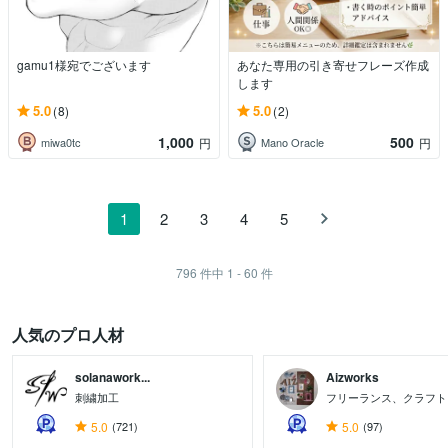
gamu1様宛でございます
あなた専用の引き寄せフレーズ作成
します
5.0
5.0
(8)
(2)
1,000
500
miwa0tc
Mano Oracle
円
円
1
2
3
4
5
796
件中
1 - 60
件
人気のプロ人材
solanawork...
Aizworks
刺繍加工
フリーランス、クラフト
5.0
(721)
5.0
(97)