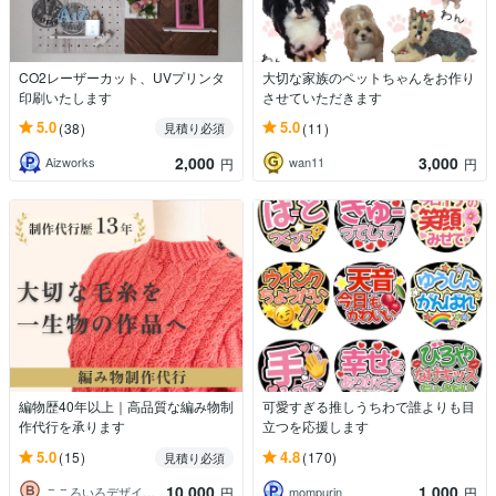
CO2レーザーカット、UVプリンタ
大切な家族のペットちゃんをお作り
印刷いたします
させていただきます
5.0
5.0
(38)
(11)
見積り必須
2,000
3,000
Aizworks
wan11
円
円
編物歴40年以上｜高品質な編み物制
可愛すぎる推しうちわで誰よりも目
作代行を承ります
立つを応援します
5.0
4.8
(15)
(170)
見積り必須
10,000
1,000
こころいろデザイン＠編物と手芸の制作代行
mompurin
円
円