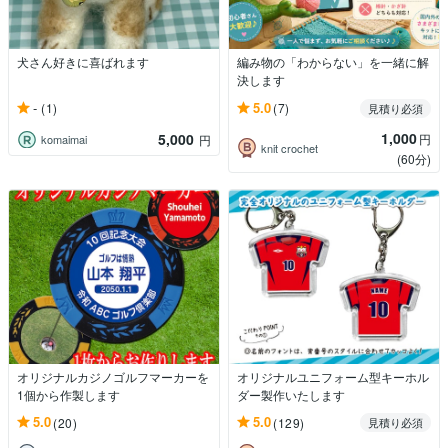
犬さん好きに喜ばれます
編み物の「わからない」を一緒に解
決します
-
5.0
(1)
(7)
見積り必須
1,000
5,000
円
komaimai
円
knit crochet
(60分)
オリジナルカジノゴルフマーカーを
オリジナルユニフォーム型キーホル
1個から作製します
ダー製作いたします
5.0
5.0
(20)
(129)
見積り必須