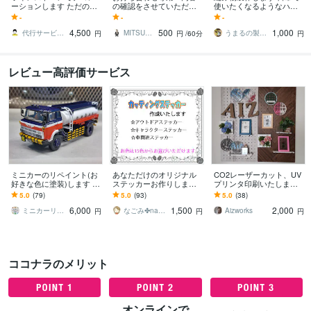
ーションします ただの物
の確認をさせていただき
使いたくなるようなハン
から特別な一点へ。ライ
ます taiseeeeeee様とお仕
ドメイド作品を製作して
-
-
-
ンストーンで想いをカタ
事について
います
4,500
500
1,000
チに
代行サービス888
MITSUCO ミツコ
うまるの製作代行
円
円
/60分
円
レビュー高評価サービス
ミニカーのリペイント(お
あなただけのオリジナル
CO2レーザーカット、UV
好きな色に塗装)します 20
ステッカーお作りします
プリンタ印刷いたします
年自動車鈑金塗装をして
アウトドア、キャラクタ
アクリル、木材、様々な
5.0
(79)
5.0
(93)
5.0
(38)
きたおじさんのミニカー
ーステッカーその他ご相
材料を加工いたします。
6,000
1,500
2,000
の塗装です。
談下さい。
ミニカーリペイント工房
なごみ✤nagomi
Aizworks
円
円
円
ココナラのメリット
オンラインで