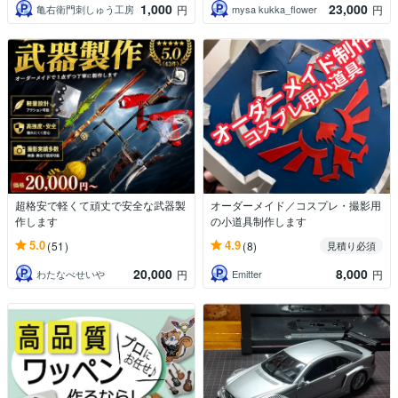
1,000
23,000
亀右衛門刺しゅう工房
mysa kukka_flower
円
円
超格安で軽くて頑丈で安全な武器製
オーダーメイド／コスプレ・撮影用
作します
の小道具制作します
5.0
4.9
(51)
(8)
見積り必須
20,000
8,000
わたなべせいや
Emitter
円
円