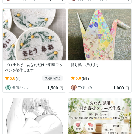
プロ仕上げ、あなただけの刺繍ワッ
折り鶴 折ります
ペンを製作します
5.0
5.0
(5)
(59)
見積り必須
1,500
1,000
聖蹟ミシン
TYえいみ
円
円