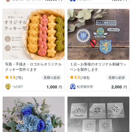
写真・手描き・ロゴからオリジナル
１点～お客様のオリジナル刺繍ワッ
クッキー型作ります
ペンを製作します
4.9
5.0
(76)
(183)
見積り必須
見積り必須
1,000
2,000
つのD7
松井製作所
円
円