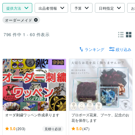
提供方法
出品者情報
予算
日時指定
お
オーダーメイド
796
件中
1 - 60
件表示
ランキング
絞り込み
オーダ刺繍ワッペン作成承ります
プロポーズ花束、ブーケ、記念のお
花を保存します
5.0
5.0
(203)
(47)
見積り必須