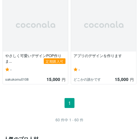
やさしく可愛いデザインPOP作り
アプリのデザインを作ります
ま...
定期購入可
-
-
15,000
15,000
sakukomu0108
どこかの誰かです
円
円
1
60
件中
1 - 60
件
人気のプロ人材