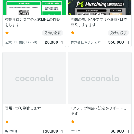
整体サロン専門の公式LINEの構築
理想のモバイルアプリを最短7日で
をします
開発しますます
-
-
見積り必須
見積り必須
20,000
350,000
公式LINE構築 Linos堀口
株式会社ネクシェア
円
円
専用アプリ制作します
Lステップ構築・設定をサポートし
ます
-
-
150,000
30,000
dyewing
セツー
円
円