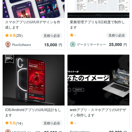
スマホアプリのUI/UXデザインを作
業務管理アプリを3日程度で制作し
成します
ます
-
4.9
(25)
見積り必須
見積り必須
25,000
15,000
データリサーチャー
円
PlusSoftware
円
iOS/AndroidアプリのUIUX設計をし
webアプリ・スマホアプリのUIデザ
ます
イン制作します
-
5.0
(14)
見積り必須
30,000
Engineerforce