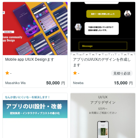
Mobile app UIUX Designます
アプリのUI/UXのデザインを作成し
ます
-
-
見積り必須
50,000
15,000
Masahiko Wa
Newba
円
円