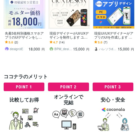
先着3名特別価格スマホア
現役デザイナーがUI/UXデ
現役UI/UXデザイナーがア
プリのUIデザインをしま
ザインを制作します ユー
プリのUIを作成します あ
す 通話不要・Figma納
ザー視点の高品質UI/UXを
なたのアイデアを形に！
5.0
(2)
4.7
(14)
5.0
(7)
品・モニター価格で本格U
提供します◎
高品質なアプリ開発をサ
18,000
15,000
15,000
Iデザイン
ポートします。
design3E
BPM_design
ハレソラdesign
円
円
円
ココナラのメリット
オンラインで
比較してお得
安心・安全
完結