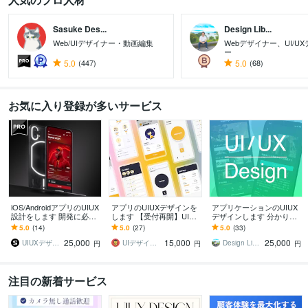
Sasuke Des...
Design Lib...
Web/UIデザイナー・動画編集
Webデザイナー、UI/U
ー
5.0
(447)
5.0
(68)
お気に入り登録が多いサービス
iOS/AndroidアプリのUIUX
アプリのUIUXデザインを
アプリケーションのUIUX
設計をします 開発に必要
します 【受付再開】UIUX
デザインします 分かりや
な全設計工程をUIUXデザ
のプロがあなたのビジネ
すい、使いやすいデザイ
5.0
(14)
5.0
(27)
5.0
(33)
イン専門会社が対応
スを加速させます！
ンを追求します！
25,000
15,000
25,000
UIUXデザイン • SOLUS株式会社
UIデザイナー・たぐち
Design Libero ｜ スギモト
円
円
円
注目の新着サービス