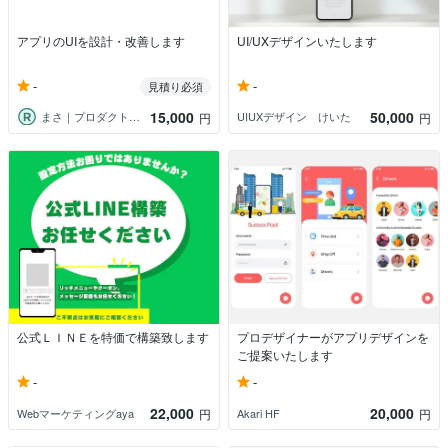
アプリのUIを設計・改善します
UI/UXデザインいたします
-
-
見積り必須
15,000
50,000
まさ｜プロダクトマネージャー
UIUXデザイン けいた
円
円
公式ＬＩＮＥを特価で構築致します
プロデザイナーがアプリデザインを
ご提案いたします
-
-
22,000
20,000
Webマーケティングaya
Akari HF
円
円