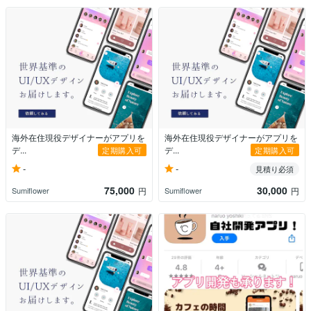
海外在住現役デザイナーがアプリを
海外在住現役デザイナーがアプリを
デ...
デ...
定期購入可
定期購入可
-
-
見積り必須
75,000
30,000
Sumiflower
Sumiflower
円
円