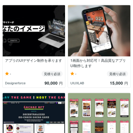
アプリのUIデザイン制作を承ります
1画面から対応可！高品質なアプリ
UI制作します
-
-
見積り必須
見積り必須
90,000
15,000
Designerforce
UIUXLAB
円
円