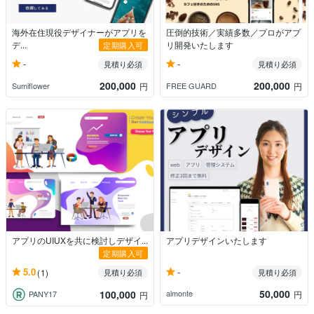
海外在住現役デザイナーがアプリを
圧倒的技術／実績多数／プロがアプ
デ...
リ開発いたします
定期購入可
-
-
見積り必須
見積り必須
200,000
200,000
Sumiflower
FREE GUARD
円
円
アプリのUIUXを共に検討しデザイ...
アプリデザインいたします
定期購入可
-
5.0
(1)
見積り必須
見積り必須
50,000
100,000
almonte
円
PANY17
円