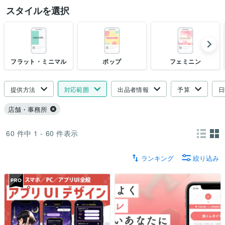
スタイルを選択
フラット・ミニマル
ポップ
フェミニン
提供方法
対応範囲
出品者情報
予算
日
店舗・事務所
60
件中
1 - 60
件表示
ランキング
絞り込み