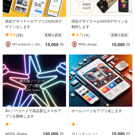
現役デザイナーがアプリのUI/UXデ
現役デザイナーがUI/UXデザインを
ザインをします
制作します
5.0
4.7
(29)
(14)
見積り必須
見積り必須
15,000
15,000
MY products｜UIUX・Web
BPM_design
円
円
AI×ノーコードで高品質なスマホア
ホームページをアプリ化します
プリを開発します
-
-
150,000
15,000
WERA_Studios
10ミリオンヒッツ
円
円