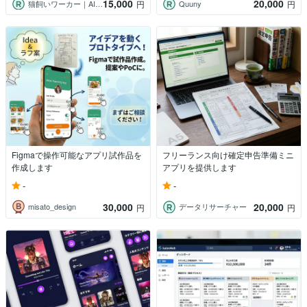
15,000
20,000
猫飼いワーカー｜AI活用支援
Quuny
円
円
Figmaで操作可能なアプリ試作品を
フリーランス向け確定申告準備ミニ
作成します
アプリを提供します
-
-
30,000
20,000
misato_design
データリサーチャー
円
円