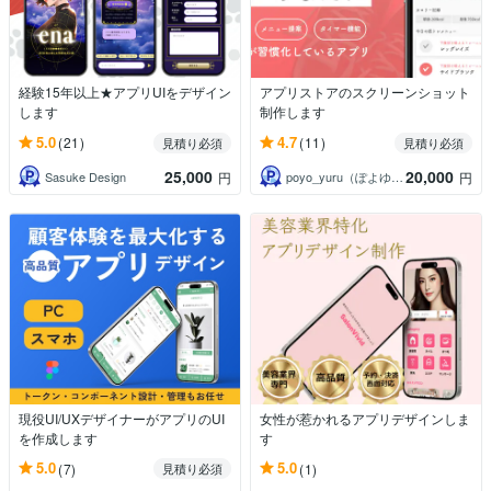
経験15年以上★アプリUIをデザイン
アプリストアのスクリーンショット
します
制作します
5.0
4.7
(21)
(11)
見積り必須
見積り必須
25,000
20,000
Sasuke Design
poyo_yuru（ぽよゆる）
円
円
現役UI/UXデザイナーがアプリのUI
女性が惹かれるアプリデザインしま
を作成します
す
5.0
5.0
(7)
(1)
見積り必須