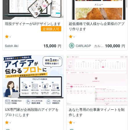
現役デザイナーがUIデザインします
超低価格で個人様から企業様のアプ
リ作ります
定期購入可
-
-
15,000
100,000
Satoh Aki
CARLAGP カルラグループ
円
円
UX専門家が企画段階のアイデアを
あなた専用の仕事兼マイノートを制
プロトにします
作します
-
-