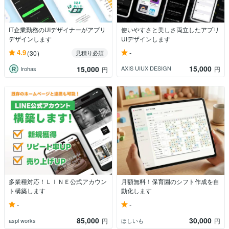
IT企業勤務のUIデザイナーがアプリ
使いやすさと美しさ両立したアプリ
デザインします
UIデザインします
-
4.9
(30)
見積り必須
15,000
15,000
AXIS UIUX DESIGN
円
lrohas
円
多業種対応！ＬＩＮＥ公式アカウン
月額無料！保育園のシフト作成を自
ト構築します
動化します
-
-
85,000
30,000
aspl works
ほしいも
円
円