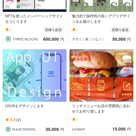
NFTを使ったメンバーシップサイト
魅力的で操作性の良いアプリデザイ
をつくります
ンをお届けします
-
-
見積り必須
見積り必須
600,000
50,000
THREE BLOCKS
デザイン牽（つなぐ）
円
円
UI/UXをデザインします
リッチメニューお店の雰囲気に合わ
せてお作り致します
-
5.0
(2)
15,000
30,000
yurapark
円
M＆M DESIGN_
円