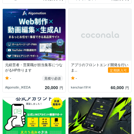
元経営者・営業職が担当集客につな
アプリのフロントエンド開発を行い
がるHP作ります
ま...
定期購入可
-
-
見積り必須
20,000
60,000
Algomotin_IKEDA
kenchan1914
円
円