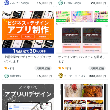
15,000
20,000
ハレソラdesign
LUXIA Design
円
円
上場企業のデザイナーがアプリデザ
オンラインオリパシステムを開発し
インします
ます
-
5.0
(1)
(1)
見積り必須
見積り必須
15,000
900,000
柳新太郎
コーナーズプロダクションズ株式会社
円
円