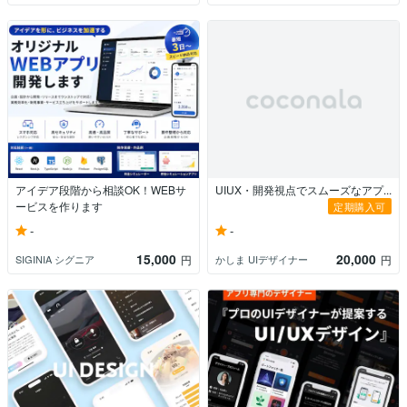
アイデア段階から相談OK！WEBサ
UIUX・開発視点でスムーズなアプ...
ービスを作ります
定期購入可
-
-
15,000
20,000
SIGINIA シグニア
かしま UIデザイナー
円
円