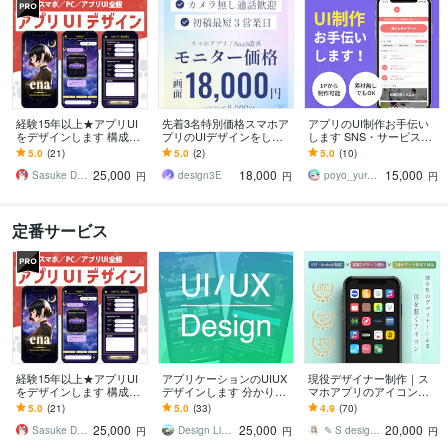
経験15年以上★アプリUI
先着3名特別価格スマホア
アプリのUI制作お手伝い
をデザインします 構成案
プリのUIデザインをしま
します SNS・サービス・
やラフをもとに、UI設計
す 通話不要・Figma納
ゲーム・EC・ニュース・
5.0
(21)
5.0
(2)
5.0
(10)
や改修もご相談いただけ
品・モニター価格で本格U
女性向けなど
25,000
18,000
15,000
ます
Iデザイン
Sasuke Design
design3E
poyo_yuru（ぽよゆる）
円
円
円
定番サービス
経験15年以上★アプリUI
アプリケーションのUIUX
現役デザイナー制作｜ス
をデザインします 構成案
デザインします 分かりや
マホアプリのアイコン作
やラフをもとに、UI設計
すい、使いやすいデザイ
ります 目を引くUI/UXア
5.0
(21)
5.0
(33)
4.9
(70)
や改修もご相談いただけ
ンを追求します！
イコン【iOS/Android向
25,000
25,000
20,000
ます
け】
Sasuke Design
Design Libero ｜ スギモト
✎ S design ✐
円
円
円