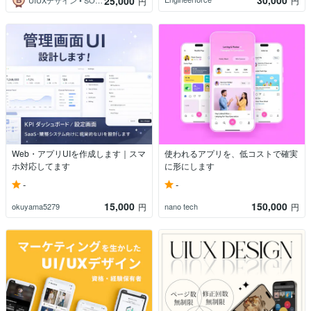
25,000
円
UIUXデザイン • SOLUS株式会社
円
Web・アプリUIを作成します｜スマ
使われるアプリを、低コストで確実
ホ対応してます
に形にします
-
-
15,000
150,000
okuyama5279
nano tech
円
円