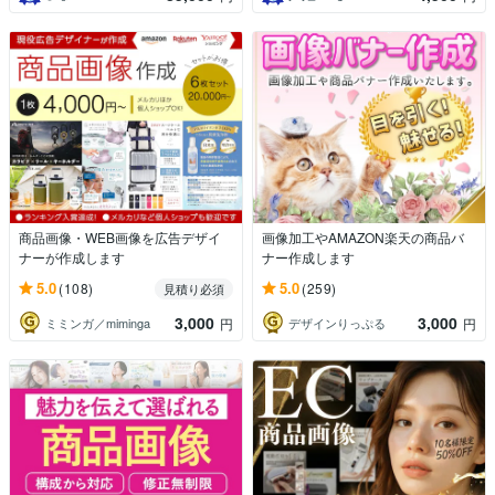
商品画像・WEB画像を広告デザイ
画像加工やAMAZON楽天の商品バ
ナーが作成します
ナー作成します
5.0
5.0
(108)
(259)
見積り必須
3,000
3,000
ミミンガ／miminga
デザインりっぷる
円
円