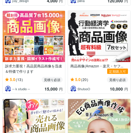
4,000
120,000
yay_design
pilina
円
円
訴求力重視！高品質商品画像を迅速
商品画像(Amazon・楽天・ヤフ...
＆特価で作ります
定期購入可
5.0
5.0
(13)
(20)
見積り必須
見積り必須
15,000
10,000
─ k studio ─
ShutooO
円
円