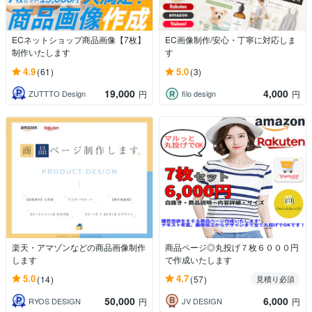
ECネットショップ商品画像【7枚】
EC画像制作/安心・丁寧に対応しま
制作いたします
す
4.9
5.0
(61)
(3)
19,000
4,000
ZUTTTO Design
filo design
円
円
楽天・アマゾンなどの商品画像制作
商品ページ◎丸投げ７枚６０００円
します
で作成​いたします
5.0
4.7
(14)
(57)
見積り必須
50,000
6,000
RYOS DESIGN
JV DESIGN
円
円