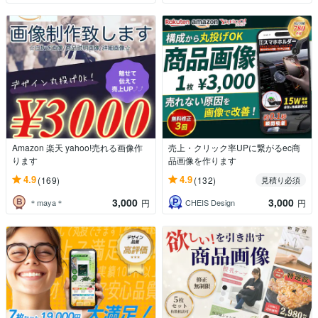
Amazon 楽天 yahoo!売れる画像作
売上・クリック率UPに繋がるec商
ります
品画像を作ります
4.9
4.9
(169)
(132)
見積り必須
3,000
3,000
＊maya＊
CHEIS Design
円
円