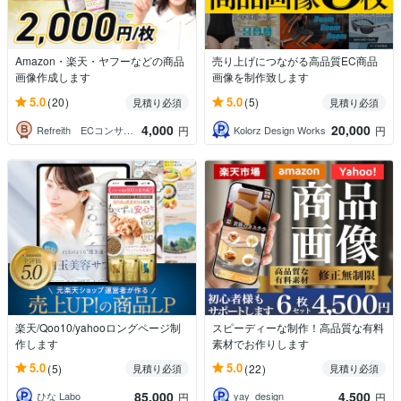
Amazon・楽天・ヤフーなどの商品
売り上げにつながる高品質EC商品
画像作成します
画像を制作致します
5.0
5.0
(20)
(5)
見積り必須
見積り必須
4,000
20,000
Refreith ECコンサル・デザイン
Kolorz Design Works
円
円
楽天/Qoo10/yahooロングページ制
スピーディーな制作！高品質な有料
作します
素材でお作りします
5.0
5.0
(5)
(22)
見積り必須
見積り必須
85,000
4,500
ひな Labo
yay_design
円
円