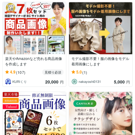
楽天やAmazonなど売れる商品画像
モデル撮影不要！服の画像をモデル
を作成します
着用画像にします
4.9
5.0
(107)
(1)
見積り必須
20,000
5,000
KURIくり
nakayoshi0131
円
円