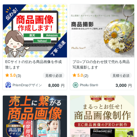
ECサイトの伝わる商品画像を作成
プロ×プロの合わせ技で売れる商品
致します
写真撮影します
5.0
5.0
(3)
(2)
見積り必須
見積り必須
8,000
3,000
PrismDropデザイン
Phollu Star®
円
円