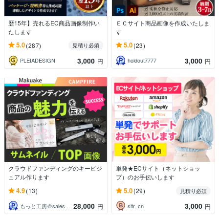
歴15年】売れるEC商品画像制作い
ＥＣサイト商品画像を作成いたしま
たします
す
5.0
5.0
(287)
(23)
見積り必須
3,000
3,000
PLEIADESIGN
holdout7777
円
円
クラウドファンディングのキービジ
単発★ECサイト（ネットショッ
ュアル作ります
プ）のお手伝いします
4.9
5.0
(13)
(29)
見積り必須
28,000
3,000
もっと工房＠sales design
sltr_cn
円
円