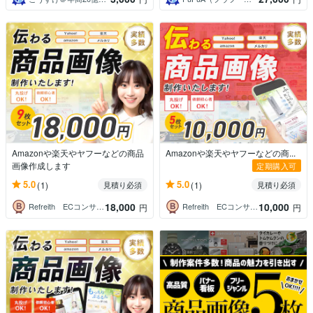
Amazonや楽天やヤフーなどの商品
Amazonや楽天やヤフーなどの商...
画像作成します
定期購入可
5.0
5.0
(1)
(1)
見積り必須
見積り必須
18,000
10,000
Refreith ECコンサル・デザイン
Refreith ECコンサル・デザイン
円
円