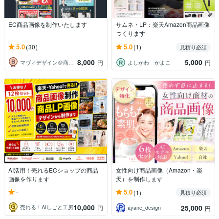
EC商品画像を制作いたします
サムネ・LP：楽天Amazon商品画像
つくります
5.0
5.0
(30)
(1)
見積り必須
8,000
5,000
マヴィデザイン＠商品画像専門デザイナー
よしかわ かよこ
円
円
AI活用！売れるECショップの商品
女性向け商品画像（Amazon・楽
画像を作ります
天）を制作します
-
5.0
(1)
見積り必須
10,000
25,000
売れる！AIしごと工房
円
ayane_design
円