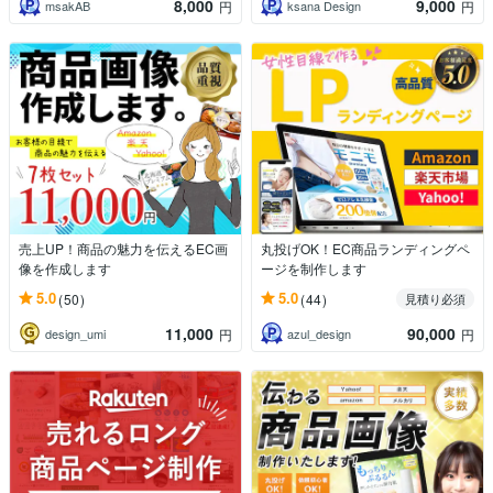
8,000
9,000
msakAB
ksana Design
円
円
売上UP！商品の魅力を伝えるEC画
丸投げOK！EC商品ランディングペ
像を作成します
ージを制作します
5.0
5.0
(50)
(44)
見積り必須
11,000
90,000
design_umi
azul_design
円
円