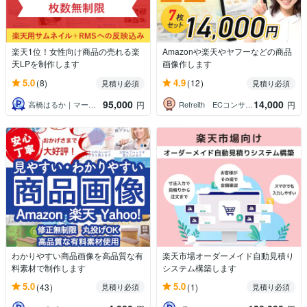
楽天1位！女性向け商品の売れる楽
Amazonや楽天やヤフーなどの商品
天LPを制作します
画像作します
5.0
4.9
(8)
(12)
見積り必須
見積り必須
95,000
14,000
高橋はるか｜マーケティングデザイナー
Refreith ECコンサル・デザイン
円
円
わかりやすい商品画像を高品質な有
楽天市場オーダーメイド自動見積り
料素材で制作します
システム構築します
5.0
5.0
(43)
(1)
見積り必須
見積り必須