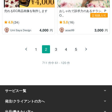
売れるEC商品画像を制作します
おしゃれで訴求力のあるチラシ、P
O...
定期購入可
4.9
5.0
(24)
(16)
4,000
3,000
Umi Saya Design
aoao99
円
円
1
2
3
4
5
711
件中
61 - 120
件