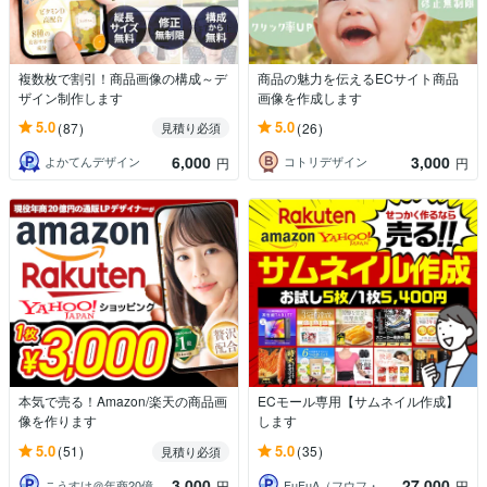
複数枚で割引！商品画像の構成～デ
商品の魅力を伝えるECサイト商品
ザイン制作します
画像を作成します
5.0
5.0
(87)
(26)
見積り必須
6,000
3,000
よかてんデザイン
コトリデザイン
円
円
本気で売る！Amazon/楽天の商品画
ECモール専用【サムネイル作成】
像を作ります
します
5.0
5.0
(51)
(35)
見積り必須
3,000
27,000
こうすけ＠年商20億の現・通販デザイナー
FuFuA（フウフ・エー）
円
円