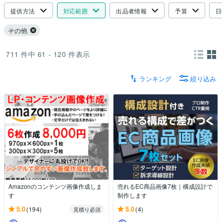
提供方法
対応範囲
出品者情報
予算
日
その他
711
件中
61 - 120
件表示
ランキング
絞り込み
Amazonのコンテンツ画像作成しま
売れるEC商品画像7枚｜構成設計で
す
制作します
5.0
5.0
(194)
(4)
見積り必須