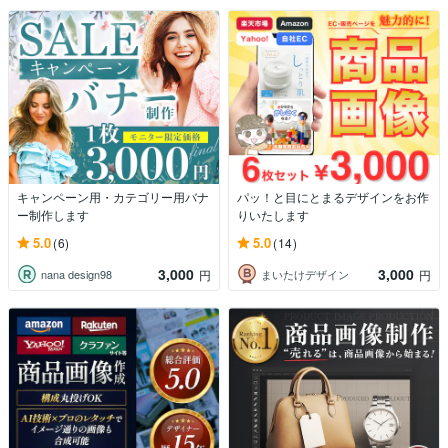
キャンペーン用・カテゴリー用バナ
パッ！と目にとまるデザインをお作
ー制作します
りいたします
5.0
5.0
(6)
(14)
3,000
3,000
nana design98
まいたけデザイン
円
円