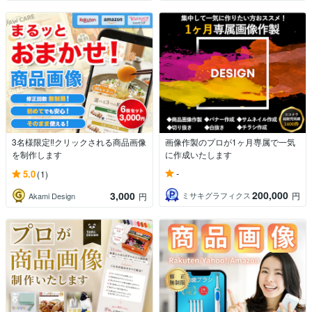
3名様限定‼️クリックされる商品画像
画像作製のプロが1ヶ月専属で一気
を制作します
に作成いたします
-
5.0
(1)
200,000
3,000
ミサキグラフィクス
円
Akami Design
円