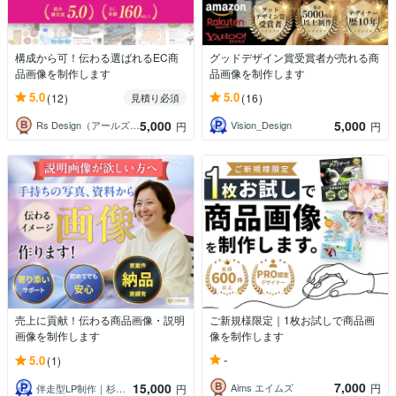
構成から可！伝わる選ばれるEC商
グッドデザイン賞受賞者が売れる商
品画像を制作します
品画像を制作します
5.0
5.0
(12)
(16)
見積り必須
5,000
5,000
Rs Design（アールズデザイン）
Vision_Design
円
円
売上に貢献！伝わる商品画像・説明
ご新規様限定｜1枚お試しで商品画
画像を制作します
像を制作します
-
5.0
(1)
7,000
15,000
Aims エイムズ
円
伴走型LP制作｜杉村ちよこ
円