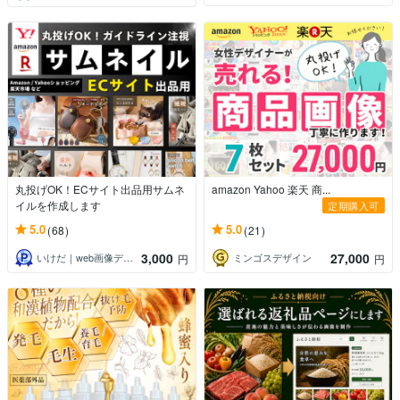
丸投げOK！ECサイト出品用サムネ
amazon Yahoo 楽天 商...
イルを作成します
定期購入可
5.0
5.0
(68)
(21)
3,000
27,000
いけだ｜web画像デザイン全般
ミンゴスデザイン
円
円