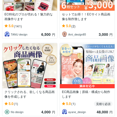
EC特化のプロが売れる！魅力的な
セットでお得！！ECサイト商品画
画像作ります
像を制作致します
5.0
5.0
(141)
(2)
6,500
3,000
TANU design
Ami_design85
円
円
満枠対応中
クリックされる、欲しくなる商品画
EC商品画像｜原稿・構成から制作
像を作成します
します
5.0
5.0
(1)
(1)
見積り必須
4,000
48,000
filo design
ayane_design
円
円