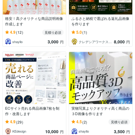
格安！高クオリティな商品説明画像
ふるさと納税で選ばれる返礼品画像
作成します
を作ります
4.9
5.0
(12)
(1)
見積り必須
3,000
8,000
shayllo
クレデシアワークス｜EC改善・業務効率化
円
円
ECサイト売れる商品画像7枚を制
実物写真よりクオリティ高く商品の
作・改善します
３D画像を作ります
4.9
4.5
(29)
(2)
見積り必須
10,000
3,500
KEdesign
shayllo
円
円