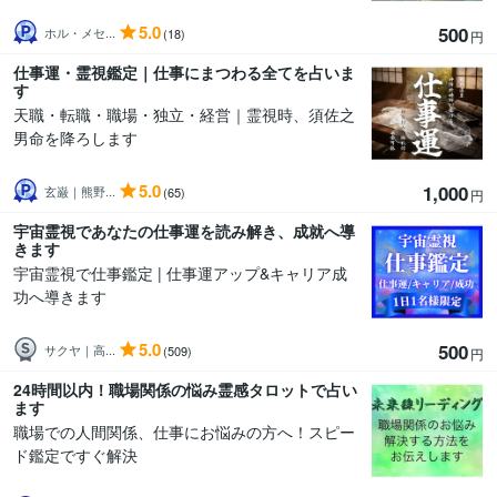
5.0
500
ホル・メセ...
(18)
円
仕事運・霊視鑑定｜仕事にまつわる全てを占いま
す
天職・転職・職場・独立・経営｜霊視時、須佐之
男命を降ろします
5.0
1,000
玄巌｜熊野...
(65)
円
宇宙霊視であなたの仕事運を読み解き、成就へ導
きます
宇宙霊視で仕事鑑定 | 仕事運アップ&キャリア成
功へ導きます
5.0
500
サクヤ｜高...
(509)
円
24時間以内！職場関係の悩み霊感タロットで占い
ます
職場での人間関係、仕事にお悩みの方へ！スピー
ド鑑定ですぐ解決