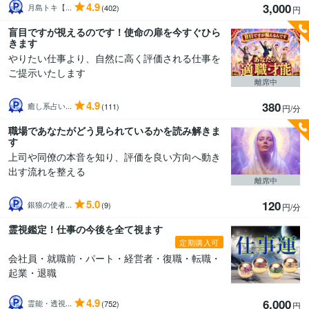
4.9
3,000
月島トキ【...
(402)
円
盲目ですが視えるのです！使命の扉を今すぐひら
きます
やりたい仕事より、自然に高く評価される仕事を
ご提示いたします
離席中
4.9
380
癒し系占い...
(111)
円/分
職場であなたがどう見られているかを読み解きま
す
上司や同僚の本音を知り、評価を良い方向へ動き
出す流れを整える
離席中
5.0
120
銀狼の使者...
(9)
円/分
霊視鑑定！仕事の今後を全て視ます
定期購入可
会社員・就職前・パート・経営者・復職・転職・
起業・退職
4.9
6,000
霊能・透視...
(752)
円