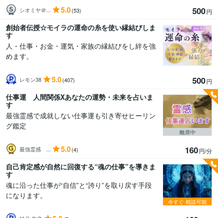
5.0
500
シオミヤ＠...
(53)
円
創始者伝授☆モイラの運命の糸を使い縁結びしま
す
人・仕事・お金・運気・家族の縁結びをし絆を強
めます。
5.0
500
レモン38
(407)
円
仕事運 人間関係Xあなたの運勢・未来を占いま
す
最強霊感で成就しない仕事運も引き寄せヒーリン
グ鑑定
離席中
5.0
160
最強霊感 ...
(4)
円/分
自己肯定感が自然に回復する“魂の仕事”を導きま
す
魂に沿った仕事が“自信”と“誇り”を取り戻す手段
になります。
今すぐ
相談可能