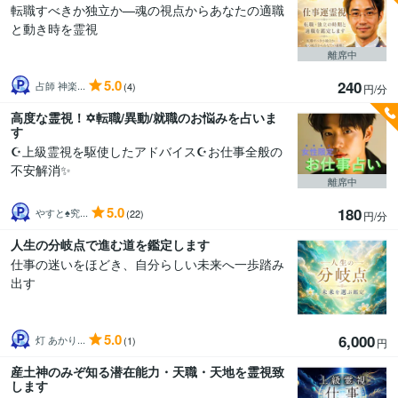
転職すべきか独立か—魂の視点からあなたの適職
と動き時を霊視
離席中
5.0
240
占師 神楽...
(4)
円/分
高度な霊視！✡️転職/異動/就職のお悩みを占いま
す
☪️上級霊視を駆使したアドバイス☪️お仕事全般の
不安解消✨
離席中
5.0
180
やすと♠究...
(22)
円/分
人生の分岐点で進む道を鑑定します
仕事の迷いをほどき、自分らしい未来へ一歩踏み
出す
5.0
6,000
灯 あかり...
(1)
円
産土神のみぞ知る潜在能力・天職・天地を霊視致
します