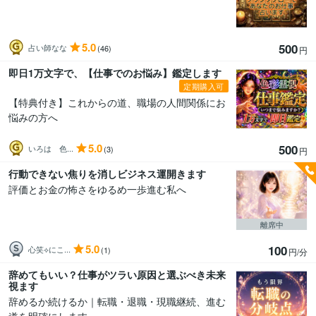
5.0
500
占い師なな
(46)
円
即日1万文字で、【仕事でのお悩み】鑑定します
定期購入可
【特典付き】これからの道、職場の人間関係にお
悩みの方へ
5.0
500
いろは 色...
(3)
円
行動できない焦りを消しビジネス運開きます
評価とお金の怖さをゆるめ一歩進む私へ
離席中
5.0
100
心笑⟡にこ...
(1)
円/分
辞めてもいい？仕事がツラい原因と選ぶべき未来
視ます
辞めるか続けるか｜転職・退職・現職継続、進む