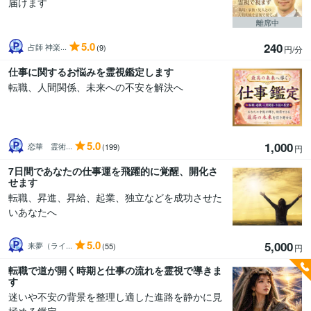
届けます
離席中
5.0
240
占師 神楽...
(9)
円/分
仕事に関するお悩みを霊視鑑定します
転職、人間関係、未来への不安を解決へ
5.0
1,000
恋華 霊術...
(199)
円
7日間であなたの仕事運を飛躍的に覚醒、開化さ
せます
転職、昇進、昇給、起業、独立などを成功させた
いあなたへ
5.0
5,000
来夢（ライ...
(55)
円
転職で道が開く時期と仕事の流れを霊視で導きま
す
迷いや不安の背景を整理し適した進路を静かに見