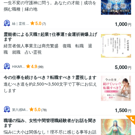
一生不変の守護神に問う。あなたの才能｜成功を
掴む職種｜縁の地
5.0
1,000
紬｜霊視 ...
(7)
円
霊能者による天職↑起業↑仕事運↑金運祈祷爆上げ
ます
経営者個人事業主は商売繁盛 復職 転職 退
職 就職 占い霊視
4.9
5,000
HIKAR...
(99)
円
今の仕事を続けるべき？転職すべき？霊視します
進むべき道を約2,500〜3,500文字で丁寧にお伝え
します
5.0
1,500
第六感Mi...
(78)
円
職場の悩み、女性中間管理職経験者がお話を聞き
ます
悩みに大小は関係なし！理不尽に感じる事等お話