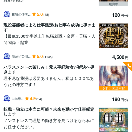
極める鑑定
離席中
5.0
120
銀狼の使者...
(48)
円/分
現役霊能者による仕事鑑定/お仕事を成功に導きま
す
【最低3500文字以上】転職就職・金運・天職・人
間関係・起業
5.0
4,500
新施術公開...
(1135)
円
ハラスメントの苦しみ！元人事経験者が解決へ導
きます
理不尽な我慢は必要ありません。私は１００%あ
なたの味方です！
今すぐ
相談可能
4.9
180
Lala華...
(24)
円/分
転職・独立は本当に可能？未来を動かす仕事鑑定
します
ノンストレスで理想の働き方を見つけるなら私に
お任せください。