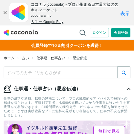
会員登録で10％割引クーポンを獲得！
ホーム
占い
仕事運・仕事占い
思念伝達
仕事運・仕事占い（思念伝達）
仕事の成功や適職、転職の好機について、プロの戦略的なアドバイスで飛躍への
指針を得られます。実績14万件超、4,000名規模のプロから仕事運に強い先生を直
接選んで相談できます。24時間匿名で秘密厳守。ビジネスでの成長を加速させる
ために、まずは実績豊富なプロに無料の見積もり相談をして、仕事の不安を解消
しましょう。