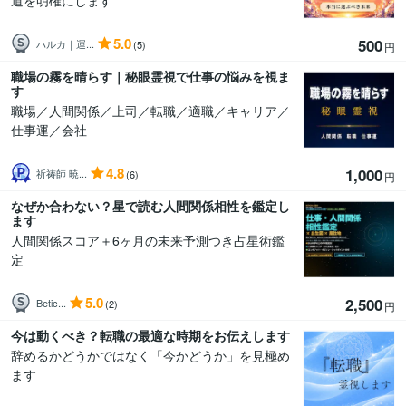
道を明確にします
5.0
500
ハルカ｜運...
(5)
円
職場の霧を晴らす｜秘眼霊視で仕事の悩みを視ま
す
職場／人間関係／上司／転職／適職／キャリア／
仕事運／会社
4.8
1,000
祈祷師 暁...
(6)
円
なぜか合わない？星で読む人間関係相性を鑑定し
ます
人間関係スコア＋6ヶ月の未来予測つき占星術鑑
定
5.0
2,500
Betic...
(2)
円
今は動くべき？転職の最適な時期をお伝えします
辞めるかどうかではなく「今かどうか」を見極め
ます