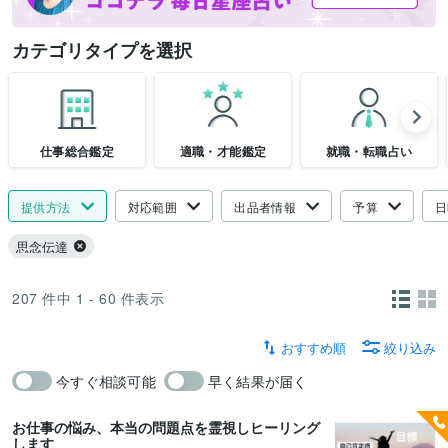
カテゴリタイプを選択
仕事総合鑑定
適職・才能鑑定
就職・転職占い
提供方法
対応範囲
出品者情報
予算
日
思念伝達
207
件中
1 - 60
件表示
おすすめ順
絞り込み
今すぐ相談可能
早く結果が届く
お仕事の悩み、本当の問題点を霊視しヒーリング
します