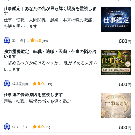
仕事鑑定｜あなたの光が最も輝く場所を霊視しま
す
仕事・転職・人間関係・起業「本来の魂の職能」
を解き明かします
5.0
500
葉山 翠｜...
(39)
円
強力霊視鑑定｜転職・適職・天職・仕事の悩み占
います
「辞めるべきか続けるべきか」 魂が求める未来を
伝えます
5.0
500
縁導霊術師...
(219)
円
仕事運の停滞原因を霊視します
適職・転職・職場の悩みを深く鑑定
4.9
500
煌（こう）...
(22)
円