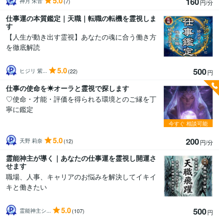
5.0
160
神月 朱音
(7)
円/分
仕事運の本質鑑定｜天職｜転職の転機を霊視しま
す
【人生が動き出す霊視】あなたの魂に合う働き方
を徹底解読
5.0
500
ヒジリ 紫...
(22)
円
仕事の使命を☀オーラと霊視で探します
♡使命・才能・評価を得られる環境とのご縁を丁
寧に鑑定
今すぐ
相談可能
5.0
200
天野 莉奈
(12)
円/分
霊能神主が導く｜あなたの仕事運を霊視し開運さ
せます
職場、人事、キャリアのお悩みを解決してイキイ
キと働きたい
5.0
500
霊能神主シ...
(107)
円