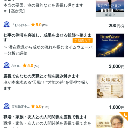
本当の要因、魂の目的などを霊視し導きます
✡️【高次元】
離席中
5.0
200
『おるおる...
(26)
円/分
仕事の停滞を突破し、成果を出せる状態へ整えま
す
定期購入可
〜 潜在意識から成功の流れを掴むタイムウェーバ
ー分析と調整
5.0
3,000
Ark o...
(52)
円
霊視であなたの天職と才能を読み解きます
魂が本来求める“天職”と“才能の芽”を霊視で探り
ます
5.0
1,000
霊視鑑定士...
(196)
円
職場・家族・友人との人間関係を霊視で視ます
職場・家族・友人との人間関係を霊視で視て光を