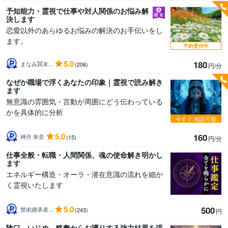
予知能力・霊視で仕事や対人関係のお悩み解
決します
恋愛以外のあらゆるお悩みの解決のお手伝いをし
ます。
予約受付中
5.0
180
まなみ⌘未...
(206)
円/分
なぜか職場で浮くあなたの印象｜霊視で読み解き
ます
無意識の雰囲気・言動が周囲にどう伝わっている
かを具体的に分析
今すぐ
相談可能
5.0
160
神月 朱音
(15)
円/分
仕事全般・転職・人間関係、魂の使命解き明かし
ます
エネルギー構造・オーラ・潜在意識の流れを細か
く霊視いたします
5.0
500
禁術継承者...
(243)
円
陰口、いじめ、略奪からお護りする強力結界を張