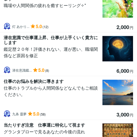
職場や人間関係の疲れを癒すヒーリング✧*
5.0
2,000
灯 あかり...
(12)
円
潜在意識で仕事運上昇、仕事が上手くいく貴方に
します
鑑定歴２０年！評価されない、運が悪い、職場関
係など原因を修正
5.0
6,000
潜在意識鑑...
(8)
円
仕事のお悩みを解決に導きます
仕事のトラブルから人間関係などなんでもご相談
ください。
5.0
3,000
九条 靈夢
(58)
円
当たりすぎ注意 仕事運に特化して視ます
グランタブローで見るあなたの今後の流れ