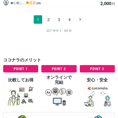
5.0
2,000
❤️心癒し...
(29)
円
1
2
3
4
207
件中
1 - 60
件
ココナラのメリット
オンラインで
比較してお得
安心・安全
完結