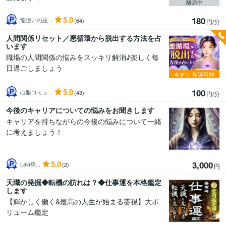
離席中
5.0
180
龍使いの巫...
(64)
円/分
人間関係リセット／悪循環から脱出する方法を占
います
職場の人間関係の悩みをスッキリ解消♪楽しく毎
日過ごしましょう
今すぐ
相談可能
5.0
100
心眼コミュ...
(43)
円/分
今後のキャリアについての悩みをお聞きします
キャリアを持ちながらの今後の悩みについて一緒
に考えましょう！
5.0
3,000
Lala華...
(2)
円
天職の発掘◆転機の訪れは？◆仕事運を本格鑑定
します
【輝かしく働く&最高の人生が始まる霊視】大ボ
リューム鑑定