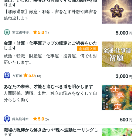
ります
【怨敵退散】敵意・邪念…害をなす外敵や障害を
跳ね返します
5.0
5,000
常世視神導...
(1)
円
金運・財運・仕事運アップの鑑定とご祈祷をいた
します
定期購入可
就活・転職・財産運・仕事運・投資運、何でも対
応いたします。
5.0
3,000
方有羅
(13)
円
あなたの未来、才能と進むべき道を明かします
人間関係、適職、出世、独立の悩みをなくして自
分らしく働く
5.0
500
厳島龍神水...
(5)
円
職場の呪縛から解き放つ✧*魂へ波動ヒーリングし
ます