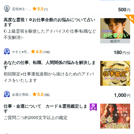
5.0
500
霊視神主・...
(1)
円
高度な霊視！✡️お仕事全般のお悩みについて占い
ます
☪️上級霊視を駆使したアドバイス☪️仕事/転職など
不安解消✨
離席中
4.9
180
やすと♠究...
(106)
円/分
あなたの仕事、転職、人間関係の悩みを解決しま
す
初回限定※仕事運低迷期から抜けるためのアドバ
イスをいたします
5.0
1,000
金運占導師...
(56)
円
仕事・金運について カード＆霊視鑑定しま
す
ご質問二つ約2000文字以上の鑑定