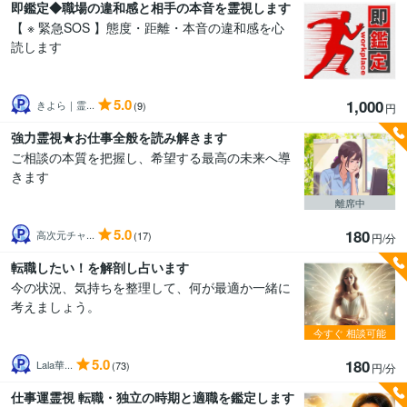
即鑑定◆職場の違和感と相手の本音を霊視します
【 ※ 緊急SOS 】態度・距離・本音の違和感を心
読します
5.0
1,000
きよら｜霊...
(9)
円
強力霊視★お仕事全般を読み解きます
ご相談の本質を把握し、希望する最高の未来へ導
きます
離席中
5.0
180
高次元チャ...
(17)
円/分
転職したい！を解剖し占います
今の状況、気持ちを整理して、何が最適か一緒に
考えましょう。
今すぐ
相談可能
5.0
180
Lala華...
(73)
円/分
仕事運霊視 転職・独立の時期と適職を鑑定します