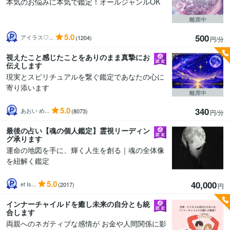
本気のお悩みに本気で鑑定！オールジャンルOK
離席中
5.0
500
アイラス♡...
(1204)
円/分
視えたこと感じたことをありのまま真摯にお
伝えします
現実とスピリチュアルを繋ぐ鑑定であなたの心に
寄り添います
離席中
5.0
340
あおい め...
(8073)
円/分
最後の占い【魂の個人鑑定】霊視リーディン
グ承ります
運命の地図を手に、輝く人生を創る｜魂の全体像
を紐解く鑑定
5.0
40,000
et Is...
(2017)
円
インナーチャイルドを癒し未来の自分とも統
合します
両親へのネガティブな感情が お金や人間関係に影