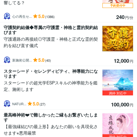
響してる？
予約受付中
5.0
240
心の再生セ...
(1386)
円/分
守護契約結儀◆専属の守護霊・神格と霊的契約結
びます
守護通路の再接続◎守護霊・神格と正式な霊的契
約を結び直す儀式
5.0
12,000
新施術公開...
(40)
円
スターシード・セレンディピティ、神導能力にな
ります
スターシードの超光学ESPスキルの神導能力を鑑
定、施術します
満枠
対応中
5.0
100,000
NATUR...
(27)
円
最高峰神術❤️で難しかったご縁もお繋ぎいたしま
す
【最強縁結びの最上形】あなたの願いを具現化さ
せます※悪用厳禁
満枠
対応中