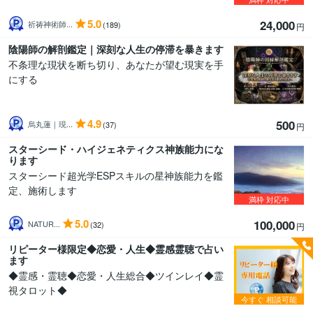
5.0
24,000
祈祷神術師...
(189)
円
陰陽師の解剖鑑定｜深刻な人生の停滞を暴きます
不条理な現状を断ち切り、あなたが望む現実を手
にする
4.9
500
烏丸蓮｜現...
(37)
円
スターシード・ハイジェネティクス神族能力にな
ります
スターシード超光学ESPスキルの星神族能力を鑑
定、施術します
満枠
対応中
5.0
100,000
NATUR...
(32)
円
リピーター様限定◆恋愛・人生◆霊感霊聴で占い
ます
◆霊感・霊聴◆恋愛・人生総合◆ツインレイ◆霊
視タロット◆
今すぐ
相談可能