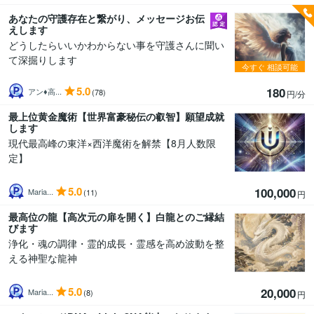
あなたの守護存在と繋がり、メッセージお伝
えします
どうしたらいいかわからない事を守護さんに聞い
て深掘りします
今すぐ
相談可能
5.0
180
アン♦︎高...
(78)
円/分
最上位黄金魔術【世界富豪秘伝の叡智】願望成就
します
現代最高峰の東洋×西洋魔術を解禁【8月人数限
定】
5.0
100,000
Maria...
(11)
円
最高位の龍【高次元の扉を開く】白龍とのご縁結
びます
浄化・魂の調律・霊的成長・霊感を高め波動を整
える神聖な龍神
5.0
20,000
Maria...
(8)
円