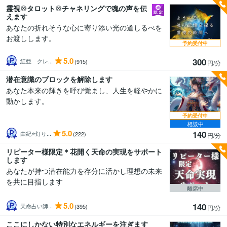
霊視♾️タロット♾️チャネリングで魂の声を伝
えます
あなたの折れそうな心に寄り添い光の道しるべを
お渡しします。
予約受付中
5.0
300
紅亜 クレ...
(915)
円/分
潜在意識のブロックを解除します
あなた本来の輝きを呼び覚まし、人生を軽やかに
動かします。
予約受付中
相談中
5.0
140
由紀⭐灯り...
(222)
円/分
リピーター様限定＊花開く天命の実現をサポート
します
あなたが持つ潜在能力を存分に活かし理想の未来
を共に目指します
離席中
5.0
140
天命占い師...
(395)
円/分
ここにしかない特別なエネルギーを注ぎます