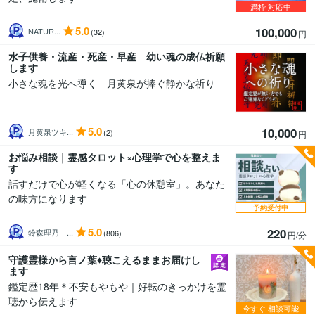
満枠
対応中
5.0
100,000
NATUR...
(32)
円
水子供養・流産・死産・早産 幼い魂の成仏祈願
します
小さな魂を光へ導く 月黄泉が捧ぐ静かな祈り
5.0
10,000
月黄泉ツキ...
(2)
円
お悩み相談｜霊感タロット×心理学で心を整えま
す
話すだけで心が軽くなる「心の休憩室」。あなた
の味方になります
予約受付中
5.0
220
鈴森理乃｜...
(806)
円/分
守護霊様から言ノ葉♦️聴こえるままお届けし
ます
鑑定歴18年＊不安もやもや｜好転のきっかけを霊
聴から伝えます
今すぐ
相談可能