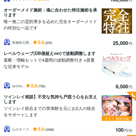
オーダーメイド施術：魂に合わせた特注施術を承
ります
唯一無二の霊的導きを込めた完全オーダーメイド
の特別な一品です
5.0
25,000
新施術公開...
(200)
円
レベルウェーブ(DB億超えver)で波動調整します
遮断・増幅セットで4週間の波動調整付き ※貴重
な従来モデル
5.0
6,500
ayUsa...
(756)
円
ツインレイ相談】不安な気持ち戸惑う心をお支え
します
ツインレイ統合までの実体験を元にお2人の統合
をサポートします
今すぐ
相談可能
5.0
100
心のオープ...
(3496)
円/分