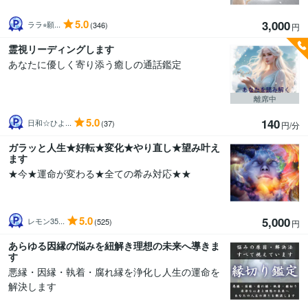
5.0
3,000
ララ⭐︎願...
(346)
円
霊視リーディングします
あなたに優しく寄り添う癒しの通話鑑定
離席中
5.0
140
日和☆ひよ...
(37)
円/分
ガラッと人生★好転★変化★やり直し★望み叶え
ます
★今★運命が変わる★全ての希み対応★★
5.0
5,000
レモン35...
(525)
円
あらゆる因縁の悩みを紐解き理想の未来へ導きま
す
悪縁・因縁・執着・腐れ縁を浄化し人生の運命を
解決します