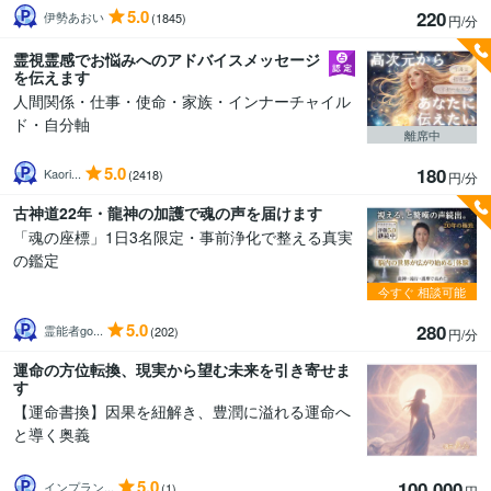
5.0
220
伊勢あおい
(1845)
円/分
霊視霊感でお悩みへのアドバイスメッセージ
を伝えます
人間関係・仕事・使命・家族・インナーチャイル
ド・自分軸
離席中
5.0
180
Kaori...
(2418)
円/分
古神道22年・龍神の加護で魂の声を届けます
「魂の座標」1日3名限定・事前浄化で整える真実
の鑑定
今すぐ
相談可能
5.0
280
霊能者go...
(202)
円/分
運命の方位転換、現実から望む未来を引き寄せま
す
【運命書換】因果を紐解き、豊潤に溢れる運命へ
と導く奥義
5.0
100,000
インプラン...
(1)
円