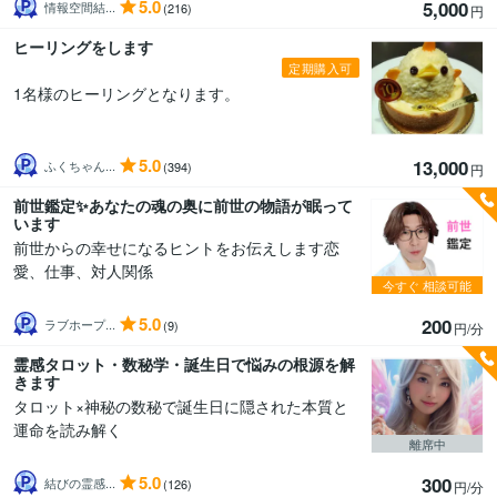
5.0
5,000
情報空間結...
(216)
円
ヒーリングをします
定期購入可
1名様のヒーリングとなります。
5.0
13,000
ふくちゃん...
(394)
円
前世鑑定✨あなたの魂の奥に前世の物語が眠って
います
前世からの幸せになるヒントをお伝えします恋
愛、仕事、対人関係
今すぐ
相談可能
5.0
200
ラブホープ...
(9)
円/分
霊感タロット・数秘学・誕生日で悩みの根源を解
きます
タロット×神秘の数秘で誕生日に隠された本質と
運命を読み解く
離席中
5.0
300
結びの霊感...
(126)
円/分