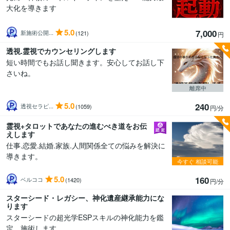
大化を導きます
5.0
7,000
新施術公開...
(121)
円
透視.霊視でカウンセリングします
短い時間でもお話し聞きます。安心してお話し下
さいね。
離席中
5.0
240
透視セラピ...
(1059)
円/分
霊視+タロットであなたの進むべき道をお伝
えします
仕事.恋愛.結婚.家族.人間関係全ての悩みを解決に
導きます。
今すぐ
相談可能
5.0
160
ベルココ
(1420)
円/分
スターシード・レガシー、神化遺産継承能力にな
ります
スターシードの超光学ESPスキルの神化能力を鑑
定、施術します