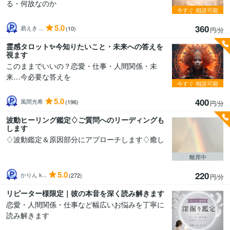
る・何故なのか
今すぐ
相談可能
5.0
360
易えき ...
(10)
円/分
霊感タロット✨今知りたいこと・未来への答えを
視ます
このままでいいの？恋愛・仕事・人間関係・未
来…今必要な答えを
今すぐ
相談可能
5.0
400
風間光希
(196)
円/分
波動ヒーリング鑑定♢ご質問へのリーディングも
します
♢波動鑑定＆原因部分にアプローチします♢癒し
離席中
5.0
220
かりん k...
(272)
円/分
リピーター様限定｜彼の本音を深く読み解きます
恋愛・人間関係・仕事など幅広いお悩みを丁寧に
読み解きます