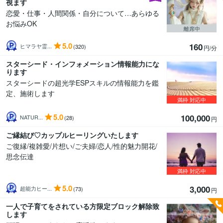
視ます
恋愛・仕事・人間関係・自分について…あらゆる
お悩みOK
離席中
5.0
160
ヒマラヤ霊...
(320)
円/分
スターシード・インフォメーション情報能力にな
ります
スターシードの超光学ESPスキルの情報能力を鑑
定、施術します
満枠
対応中
5.0
100,000
NATUR...
(28)
円
ご縁結び♡カップルヒーリングいたします
ご復縁/複雑愛/片想い/ご夫婦/恋人/性的魅力開花/
思念伝達
満枠
対応中
5.0
3,000
超能力ヒー...
(73)
円
一人で子育てをされている方限定ブロック解除致
します