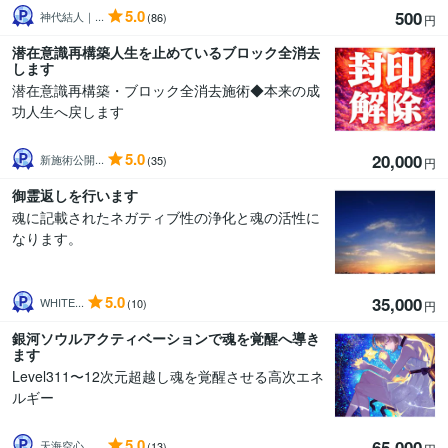
5.0
500
神代結人｜...
(86)
円
潜在意識再構築人生を止めているブロック全消去
します
潜在意識再構築・ブロック全消去施術◆本来の成
功人生へ戻します
5.0
20,000
新施術公開...
(35)
円
御霊返しを行います
魂に記載されたネガティブ性の浄化と魂の活性に
なります。
5.0
35,000
WHITE...
(10)
円
銀河ソウルアクティベーションで魂を覚醒へ導き
ます
Level311〜12次元超越し魂を覚醒させる高次エネ
ルギー
5.0
65,000
天海空心 ...
(13)