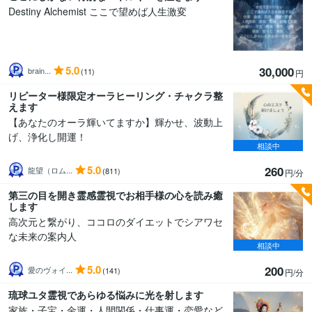
Destiny Alchemist ここで望めば人生激変
5.0
30,000
brain...
(11)
円
リピーター様限定オーラヒーリング・チャクラ整
えます
【あなたのオーラ輝いてますか】輝かせ、波動上
げ、浄化し開運！
相談中
5.0
260
龍望（ロム...
(811)
円/分
第三の目を開き霊感霊視でお相手様の心を読み癒
します
高次元と繋がり、ココロのダイエットでシアワセ
な未来の案内人
相談中
5.0
200
愛のヴォイ...
(141)
円/分
琉球ユタ霊視であらゆる悩みに光を射します
家族・子宝・金運・人間関係・仕事運・恋愛など