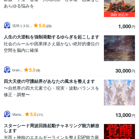
あらゆる悩みを
満枠
対応中
5.0
1,000
琉球ユタ比...
(23)
円
人生の大逆転を強制発動するゆらぎを起こします
社会のルールや因果律さえ届かない絶対的優位の
空間を脳内に確保
5.0
30,000
brain...
(9)
円
四大天使の守護結界があなたの風水を整えます
〜自然界の四大元素で心・現実・波動バランスを
修正・調整〜
5.0
13,000
Maria...
(11)
円
スターシード周波回路起動チャネリング能力解放
します
光而＋神核のエネルギーラインを整えESP能力最