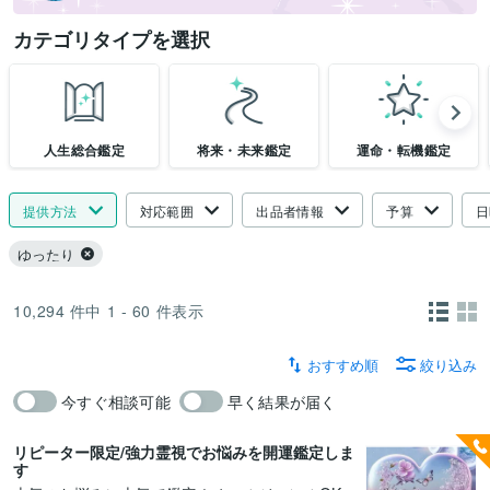
カテゴリタイプを選択
人生総合鑑定
将来・未来鑑定
運命・転機鑑定
提供方法
対応範囲
出品者情報
予算
日
ゆったり
10,294
件中
1 - 60
件表示
おすすめ順
絞り込み
今すぐ相談可能
早く結果が届く
リピーター限定/強力霊視でお悩みを開運鑑定しま
す