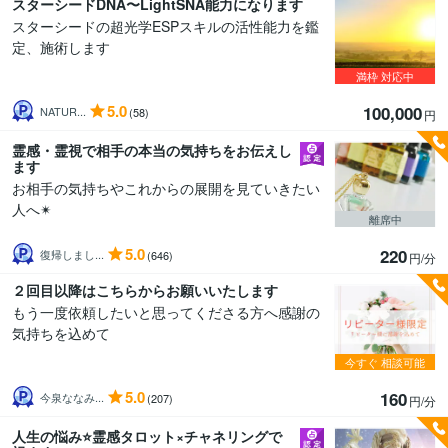
スターシードDNA〜LightSNA能力になります
スターシードの超光学ESPスキルの活性能力を鑑
定、施術します
満枠
対応中
5.0
100,000
NATUR...
(58)
円
霊感・霊視で相手の本当の気持ちをお伝えし
ます
お相手の気持ちやこれからの展開を見ていきたい
人へ✴︎
離席中
5.0
220
復帰しまし...
(646)
円/分
２回目以降はこちらからお願いいたします
もう一度依頼したいと思ってくださる方へ感謝の
気持ちを込めて
今すぐ
相談可能
5.0
160
今泉ななみ...
(207)
円/分
人生の悩み⭐霊感タロット×チャネリングで