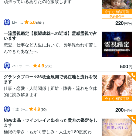
頑張っているあなたの応援致します
今すぐ
相談可能
予約受付中
5.0
220
Lily ...
(561)
円/分
一流霊視鑑定【願望成就への近道】霊感霊視で占
います
恋愛、仕事など人生において、長年報われず苦し
んできたあなたへ
4.9
500
パトラ｜一...
(760)
円
グランタブロー✧36枚全展開で現在地と流れを視
ます
仕事・恋愛・人間関係｜距離・障害・流れを立体
的に読み解きます
今すぐ
相談可能
4.9
200
千凛 ☽⟡...
(90)
円/分
New出品・ツインレイと出会った貴方の鑑定をし
ます
極限の辛さ・もがく苦しみ・人生が180度変わ