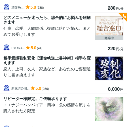
5.0
280
清蓮❁ s...
(738)
円/分
どのメニューか迷ったら、総合的にお悩みを紐解
きます
仕事、恋愛、人間関係…複雑に絡むお悩み、まと
めてお受けします
離席中
5.0
220
RYOKO...
(44)
円/分
相手意識強制変化【運命軌道上書神術】相手を変
えます
恋人、上司、友人、家族など、あなたのご要望通
りに書き換えます
5.0
8,000
新施術公開...
(236)
円
リピーター様限定。ご依頼承ります
・エナジーバンパイア・四神・負の感情を流すを
購入された方限定